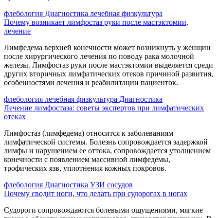
флебология
Диагностика
лечебная физкультура
Почему возникает лимфостаз руки после мастэктомии,
лечение
Лимфедема верхней конечности может возникнуть у женщин
после хирургического лечения по поводу рака молочной
железы. Лимфостаз руки после мастэктомии выделяется среди
других вторичных лимфатических отеков причиной развития,
особенностями лечения и реабилитации пациенток.
флебология
лечебная физкультура
Диагностика
Лечение лимфостаза: советы экспертов при лимфатических
отеках
Лимфостаз (лимфедема) относится к заболеваниям
лимфатической системы. Болезнь сопровождается задержкой
лимфы и нарушением ее оттока, сопровождается утолщением
конечности с появлением массивной лимфедемы,
трофических язв, уплотнения кожных покровов.
флебология
Диагностика
УЗИ сосудов
Почему сводит ноги, что делать при судорогах в ногах
Судороги сопровождаются болевыми ощущениями, мягкие