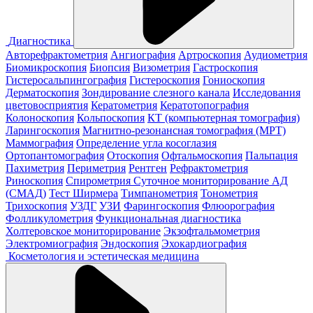
Диагностика
Авторефрактометрия
Ангиография
Артроскопия
Аудиометрия
Биомикроскопия
Биопсия
Визометрия
Гастроскопия
Гистеросальпингография
Гистероскопия
Гониоскопия
Дерматоскопия
Зондирование слезного канала
Исследования
цветовосприятия
Кератометрия
Кератотопография
Колоноскопия
Кольпоскопия
КТ (компьютерная томография)
Ларингоскопия
Магнитно-резонансная томография (МРТ)
Маммография
Определение угла косоглазия
Ортопантомография
Отоскопия
Офтальмоскопия
Пальпация
Пахиметрия
Периметрия
Рентген
Рефрактометрия
Риноскопия
Спирометрия
Суточное мониторирование АД
(СМАД)
Тест Ширмера
Тимпанометрия
Тонометрия
Трихоскопия
УЗДГ
УЗИ
Фарингоскопия
Флюорография
Фолликулометрия
Функциональная диагностика
Холтеровское мониторирование
Экзофтальмометрия
Электромиография
Эндоскопия
Эхокардиография
Косметология и эстетическая медицина