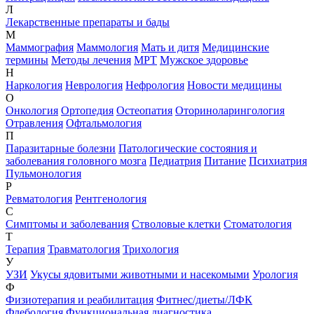
Л
Лекарственные препараты и бады
М
Маммография
Маммология
Мать и дитя
Медицинские
термины
Методы лечения
МРТ
Мужское здоровье
Н
Наркология
Неврология
Нефрология
Новости медицины
О
Онкология
Ортопедия
Остеопатия
Оториноларингология
Отравления
Офтальмология
П
Паразитарные болезни
Патологические состояния и
заболевания головного мозга
Педиатрия
Питание
Психиатрия
Пульмонология
Р
Ревматология
Рентгенология
С
Симптомы и заболевания
Стволовые клетки
Стоматология
Т
Терапия
Травматология
Трихология
У
УЗИ
Укусы ядовитыми животными и насекомыми
Урология
Ф
Физиотерапия и реабилитация
Фитнес/диеты/ЛФК
Флебология
Функциональная диагностика