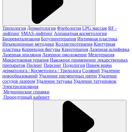
Трихология
Дерматология
Флебология
LPG массаж
RF -
лифтинг
SMAS-лифтинг
Аппаратная косметология
Биоревитализация
Ботулинотерапия
Интимная пластика
Инъекционные методики
Коллагенотерапия
Контурная
пластика
Коррекция фигуры
Криотерапия
Лазерная шлифовка
Лазерная эпиляция
Лазерное омоложение
Мезотерапия
Микротоковая терапия
Накожное применение лекарственных
препаратов
Пилинг
Пирсинг
Подология
Прием врача
дерматолога / Косметолога / Трихолога
Солярий
Удаление
новообразований
Удаление пигментных пятен
Удаление
сосудов лазером
Удаление татуажа
Удаление татуировок
Электроэпиляция
Медицинские справки
Процедурный кабинет