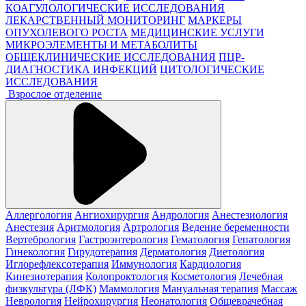
КОАГУЛОЛОГИЧЕСКИЕ ИССЛЕДОВАНИЯ
ЛЕКАРСТВЕННЫЙ МОНИТОРИНГ
МАРКЕРЫ
ОПУХОЛЕВОГО РОСТА
МЕДИЦИНСКИЕ УСЛУГИ
МИКРОЭЛЕМЕНТЫ И МЕТАБОЛИТЫ
ОБЩЕКЛИНИЧЕСКИЕ ИССЛЕДОВАНИЯ
ПЦР-
ДИАГНОСТИКА ИНФЕКЦИЙ
ЦИТОЛОГИЧЕСКИЕ
ИССЛЕДОВАНИЯ
Взрослое отделение
Аллергология
Ангиохирургия
Андрология
Анестезиология
Анестезия
Аритмология
Артрология
Ведение беременности
Вертебрология
Гастроэнтерология
Гематология
Гепатология
Гинекология
Гирудотерапия
Дерматология
Диетология
Иглорефлексотерапия
Иммунология
Кардиология
Кинезиотерапия
Колопроктология
Косметология
Лечебная
физкультура (ЛФК)
Маммология
Мануальная терапия
Массаж
Неврология
Нейрохирургия
Неонатология
Общеврачебная