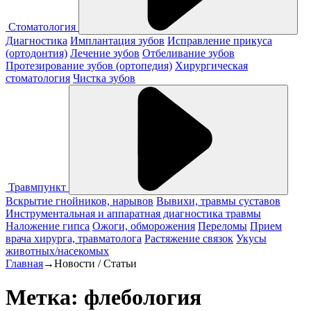
Стоматология
Диагностика
Имплантация зубов
Исправление прикуса
(ортодонтия)
Лечение зубов
Отбеливание зубов
Протезирование зубов (ортопедия)
Хирургическая
стоматология
Чистка зубов
Травмпункт
Вскрытие гнойников, нарывов
Вывихи, травмы суставов
Инструментальная и аппаратная диагностика травмы
Наложение гипса
Ожоги, обморожения
Переломы
Прием
врача хирурга, травматолога
Растяжение связок
Укусы
животных/насекомых
Главная
→
Новости / Статьи
Метка: флебология