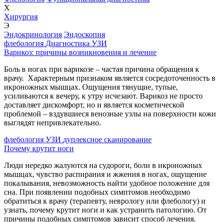
Х
Хирургия
Э
Эндокринология
Эндоскопия
флебология
Диагностика
УЗИ
Варикоз: причины возникновения и лечение
Боль в ногах при варикозе – частая причина обращения к
врачу. Характерным признаком является сосредоточенность в
икроножных мышцах. Ощущения тянущие, тупые,
усиливаются к вечеру, к утру исчезают. Варикоз не просто
доставляет дискомфорт, но и является косметической
проблемой – вздувшиеся венозные узлы на поверхности кожи
выглядят непривлекательно.
флебология
УЗИ
дуплексное сканирование
Почему крутит ноги
Люди нередко жалуются на судороги, боли в икроножных
мышцах, чувство распирания и жжения в ногах, ощущение
покалывания, невозможность найти удобное положение для
сна. При появлении подобных симптомов необходимо
обратиться к врачу (терапевту, неврологу или флебологу) и
узнать, почему крутит ноги и как устранить патологию. От
причины подобных симптомов зависит способ лечения.