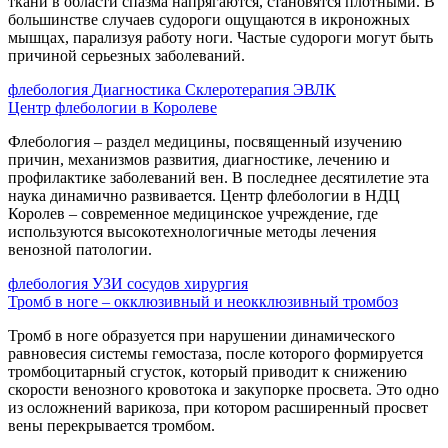
ткани в области спазма напрягаются, становятся плотными. В
большинстве случаев судороги ощущаются в икроножных
мышцах, парализуя работу ноги. Частые судороги могут быть
причиной серьезных заболеваний.
флебология
Диагностика
Склеротерапия
ЭВЛК
Центр флебологии в Королеве
Флебология – раздел медицины, посвященный изучению
причин, механизмов развития, диагностике, лечению и
профилактике заболеваний вен. В последнее десятилетие эта
наука динамично развивается. Центр флебологии в НДЦ
Королев – современное медицинское учреждение, где
используются высокотехнологичные методы лечения
венозной патологии.
флебология
УЗИ сосудов
хирургия
Тромб в ноге – окклюзивный и неокклюзивный тромбоз
Тромб в ноге образуется при нарушении динамического
равновесия системы гемостаза, после которого формируется
тромбоцитарный сгусток, который приводит к снижению
скорости венозного кровотока и закупорке просвета. Это одно
из осложнений варикоза, при котором расширенный просвет
вены перекрывается тромбом.