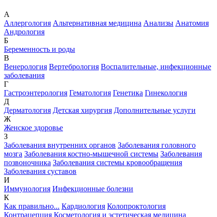
А
Аллергология
Альтернативная медицина
Анализы
Анатомия
Андрология
Б
Беременность и роды
В
Венерология
Вертебрология
Воспалительные, инфекционные
заболевания
Г
Гастроэнтерология
Гематология
Генетика
Гинекология
Д
Дерматология
Детская хирургия
Дополнительные услуги
Ж
Женское здоровье
З
Заболевания внутренних органов
Заболевания головного
мозга
Заболевания костно-мышечной системы
Заболевания
позвоночника
Заболевания системы кровообращения
Заболевания суставов
И
Иммунология
Инфекционные болезни
К
Как правильно...
Кардиология
Колопроктология
Контрацепция
Косметология и эстетическая медицина