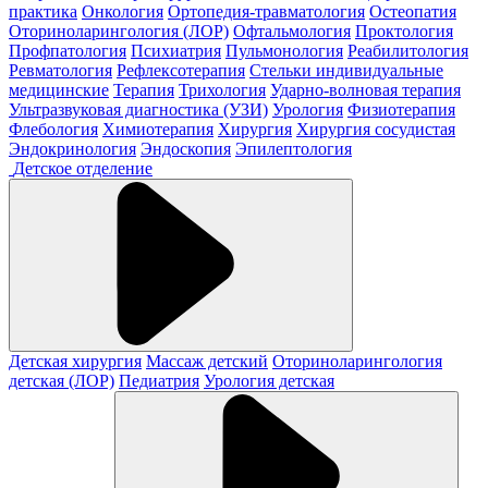
практика
Онкология
Ортопедия-травматология
Остеопатия
Оториноларингология (ЛОР)
Офтальмология
Проктология
Профпатология
Психиатрия
Пульмонология
Реабилитология
Ревматология
Рефлексотерапия
Стельки индивидуальные
медицинские
Терапия
Трихология
Ударно-волновая терапия
Ультразвуковая диагностика (УЗИ)
Урология
Физиотерапия
Флебология
Химиотерапия
Хирургия
Хирургия сосудистая
Эндокринология
Эндоскопия
Эпилептология
Детское отделение
Детская хирургия
Массаж детский
Оториноларингология
детская (ЛОР)
Педиатрия
Урология детская