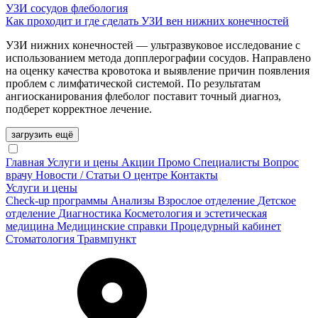
УЗИ сосудов
флебология
Как проходит и где сделать УЗИ вен нижних конечностей
УЗИ нижних конечностей — ультразвуковое исследование с
использованием метода допплерографии сосудов. Направлено
на оценку качества кровотока и выявление причин появления
проблем с лимфатической системой. По результатам
ангиосканирования флеболог поставит точный диагноз,
подберет корректное лечение.
загрузить ещё
Главная
Услуги и цены
Акции
Промо
Специалисты
Вопрос
врачу
Новости / Статьи
О центре
Контакты
Услуги и цены
Check-up программы
Анализы
Взрослое отделение
Детское
отделение
Диагностика
Косметология и эстетическая
медицина
Медицинские справки
Процедурный кабинет
Стоматология
Травмпункт