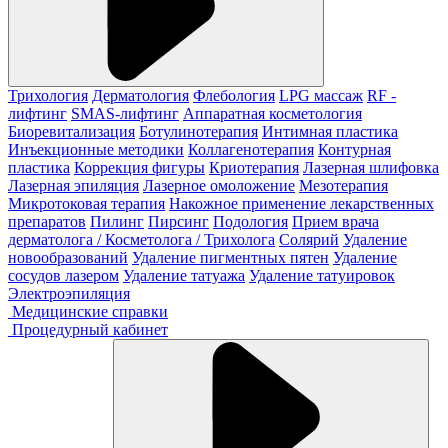
Трихология
Дерматология
Флебология
LPG массаж
RF -
лифтинг
SMAS-лифтинг
Аппаратная косметология
Биоревитализация
Ботулинотерапия
Интимная пластика
Инъекционные методики
Коллагенотерапия
Контурная
пластика
Коррекция фигуры
Криотерапия
Лазерная шлифовка
Лазерная эпиляция
Лазерное омоложение
Мезотерапия
Микротоковая терапия
Накожное применение лекарственных
препаратов
Пилинг
Пирсинг
Подология
Прием врача
дерматолога / Косметолога / Трихолога
Солярий
Удаление
новообразований
Удаление пигментных пятен
Удаление
сосудов лазером
Удаление татуажа
Удаление татуировок
Электроэпиляция
Медицинские справки
Процедурный кабинет