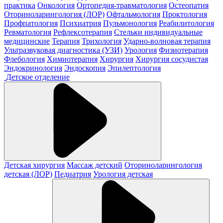
практика
Онкология
Ортопедия-травматология
Остеопатия
Оториноларингология (ЛОР)
Офтальмология
Проктология
Профпатология
Психиатрия
Пульмонология
Реабилитология
Ревматология
Рефлексотерапия
Стельки индивидуальные
медицинские
Терапия
Трихология
Ударно-волновая терапия
Ультразвуковая диагностика (УЗИ)
Урология
Физиотерапия
Флебология
Химиотерапия
Хирургия
Хирургия сосудистая
Эндокринология
Эндоскопия
Эпилептология
Детское отделение
Детская хирургия
Массаж детский
Оториноларингология
детская (ЛОР)
Педиатрия
Урология детская