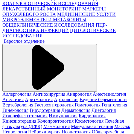
КОАГУЛОЛОГИЧЕСКИЕ ИССЛЕДОВАНИЯ
ЛЕКАРСТВЕННЫЙ МОНИТОРИНГ
МАРКЕРЫ
ОПУХОЛЕВОГО РОСТА
МЕДИЦИНСКИЕ УСЛУГИ
МИКРОЭЛЕМЕНТЫ И МЕТАБОЛИТЫ
ОБЩЕКЛИНИЧЕСКИЕ ИССЛЕДОВАНИЯ
ПЦР-
ДИАГНОСТИКА ИНФЕКЦИЙ
ЦИТОЛОГИЧЕСКИЕ
ИССЛЕДОВАНИЯ
Взрослое отделение
Аллергология
Ангиохирургия
Андрология
Анестезиология
Анестезия
Аритмология
Артрология
Ведение беременности
Вертебрология
Гастроэнтерология
Гематология
Гепатология
Гинекология
Гирудотерапия
Дерматология
Диетология
Иглорефлексотерапия
Иммунология
Кардиология
Кинезиотерапия
Колопроктология
Косметология
Лечебная
физкультура (ЛФК)
Маммология
Мануальная терапия
Массаж
Неврология
Нейрохирургия
Неонатология
Общеврачебная