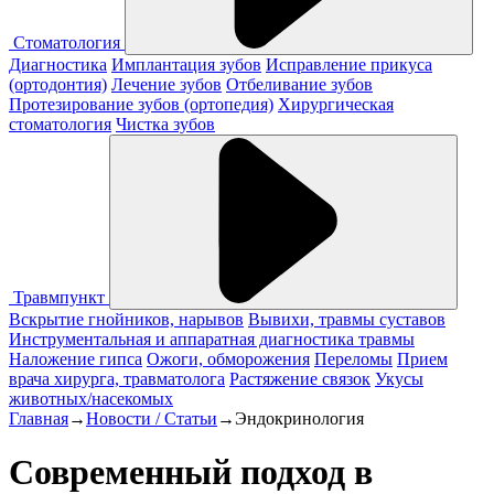
Стоматология
Диагностика
Имплантация зубов
Исправление прикуса
(ортодонтия)
Лечение зубов
Отбеливание зубов
Протезирование зубов (ортопедия)
Хирургическая
стоматология
Чистка зубов
Травмпункт
Вскрытие гнойников, нарывов
Вывихи, травмы суставов
Инструментальная и аппаратная диагностика травмы
Наложение гипса
Ожоги, обморожения
Переломы
Прием
врача хирурга, травматолога
Растяжение связок
Укусы
животных/насекомых
Главная
→
Новости / Статьи
→
Эндокринология
Современный подход в