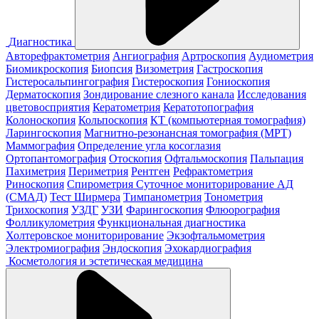
Диагностика
Авторефрактометрия
Ангиография
Артроскопия
Аудиометрия
Биомикроскопия
Биопсия
Визометрия
Гастроскопия
Гистеросальпингография
Гистероскопия
Гониоскопия
Дерматоскопия
Зондирование слезного канала
Исследования
цветовосприятия
Кератометрия
Кератотопография
Колоноскопия
Кольпоскопия
КТ (компьютерная томография)
Ларингоскопия
Магнитно-резонансная томография (МРТ)
Маммография
Определение угла косоглазия
Ортопантомография
Отоскопия
Офтальмоскопия
Пальпация
Пахиметрия
Периметрия
Рентген
Рефрактометрия
Риноскопия
Спирометрия
Суточное мониторирование АД
(СМАД)
Тест Ширмера
Тимпанометрия
Тонометрия
Трихоскопия
УЗДГ
УЗИ
Фарингоскопия
Флюорография
Фолликулометрия
Функциональная диагностика
Холтеровское мониторирование
Экзофтальмометрия
Электромиография
Эндоскопия
Эхокардиография
Косметология и эстетическая медицина