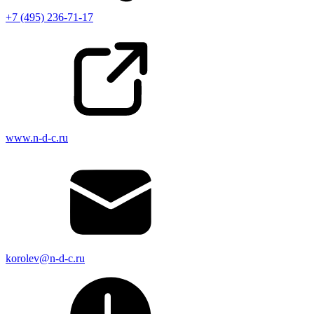
+7 (495) 236-71-17
www.n-d-c.ru
korolev@n-d-c.ru