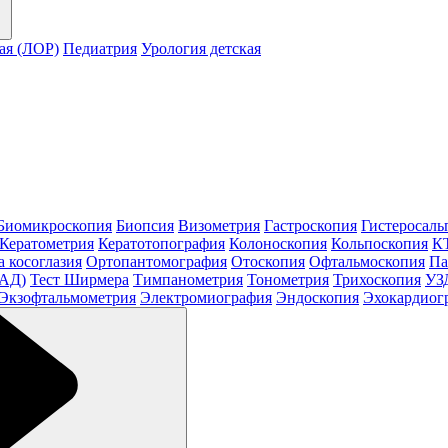
ая (ЛОР)
Педиатрия
Урология детская
Биомикроскопия
Биопсия
Визометрия
Гастроскопия
Гистеросаль
Кератометрия
Кератотопография
Колоноскопия
Кольпоскопия
КТ
а косоглазия
Ортопантомография
Отоскопия
Офтальмоскопия
Па
МАД)
Тест Ширмера
Тимпанометрия
Тонометрия
Трихоскопия
УЗ
Экзофтальмометрия
Электромиография
Эндоскопия
Эхокардиог