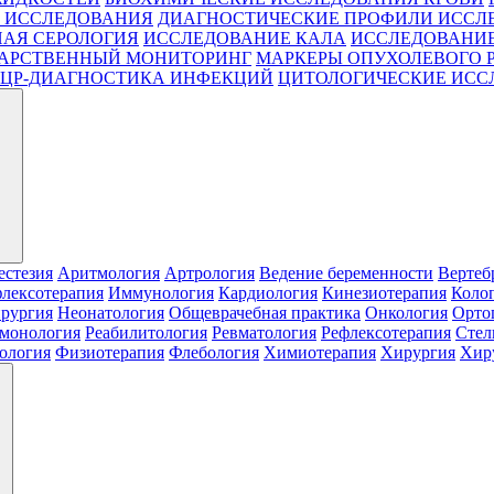
 ИССЛЕДОВАНИЯ
ДИАГНОСТИЧЕСКИЕ ПРОФИЛИ ИССЛ
АЯ СЕРОЛОГИЯ
ИССЛЕДОВАНИЕ КАЛА
ИССЛЕДОВАНИЕ
АРСТВЕННЫЙ МОНИТОРИНГ
МАРКЕРЫ ОПУХОЛЕВОГО 
ЦР-ДИАГНОСТИКА ИНФЕКЦИЙ
ЦИТОЛОГИЧЕСКИЕ ИСС
естезия
Аритмология
Артрология
Ведение беременности
Вертеб
лексотерапия
Иммунология
Кардиология
Кинезиотерапия
Коло
рургия
Неонатология
Общеврачебная практика
Онкология
Орто
монология
Реабилитология
Ревматология
Рефлексотерапия
Стел
ология
Физиотерапия
Флебология
Химиотерапия
Хирургия
Хиру