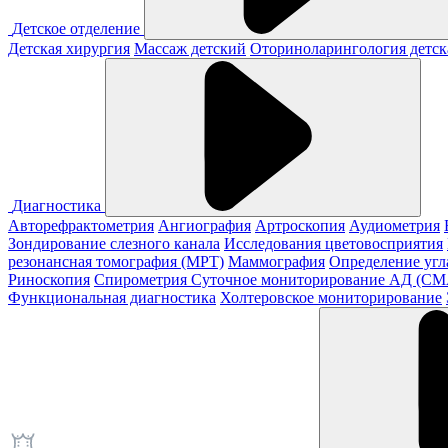
Детское отделение
Детская хирургия
Массаж детский
Оториноларингология детск
Диагностика
Авторефрактометрия
Ангиография
Артроскопия
Аудиометрия
Зондирование слезного канала
Исследования цветовосприятия
резонансная томография (МРТ)
Маммография
Определение угл
Риноскопия
Спирометрия
Суточное мониторирование АД (С
Функциональная диагностика
Холтеровское мониторирование