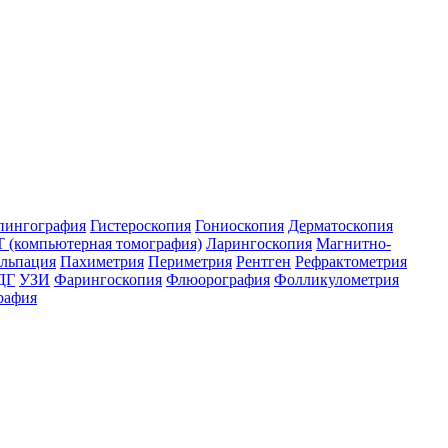
пингография
Гистероскопия
Гониоскопия
Дерматоскопия
 (компьютерная томография)
Ларингоскопия
Магнитно-
льпация
Пахиметрия
Периметрия
Рентген
Рефрактометрия
ДГ
УЗИ
Фарингоскопия
Флюорография
Фолликулометрия
рафия