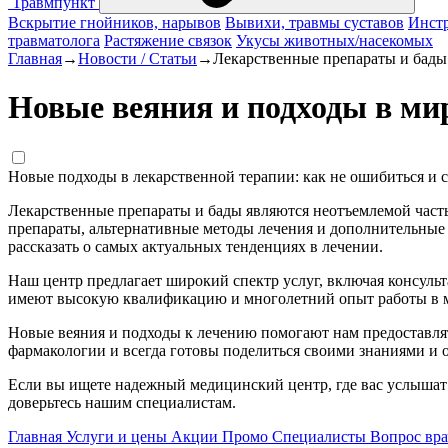
Травмпункт
Вскрытие гнойников, нарывов
Вывихи, травмы суставов
Инстр
травматолога
Растяжение связок
Укусы животных/насекомых
Главная
→
Новости / Статьи
→
Лекарственные препараты и бады
Новые веяния и подходы в ми
Новые подходы в лекарственной терапии: как не ошибиться и с
Лекарственные препараты и бады являются неотъемлемой часть
препараты, альтернативные методы лечения и дополнительные
рассказать о самых актуальных тенденциях в лечении.
Наш центр предлагает широкий спектр услуг, включая консуль
имеют высокую квалификацию и многолетний опыт работы в 
Новые веяния и подходы к лечению помогают нам предоставля
фармакологии и всегда готовы поделиться своими знаниями и
Если вы ищете надежный медицинский центр, где вас услышат 
доверьтесь нашим специалистам.
Главная
Услуги и цены
Акции
Промо
Специалисты
Вопрос вра