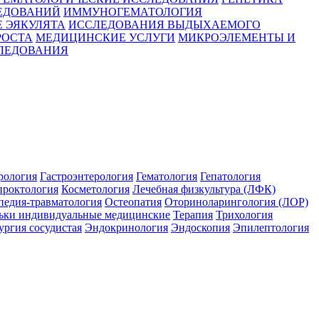
ЕДОВАНИЙ
ИММУНОГЕМАТОЛОГИЯ
 ЭЯКУЛЯТА
ИССЛЕДОВАНИЯ ВЫДЫХАЕМОГО
РОСТА
МЕДИЦИНСКИЕ УСЛУГИ
МИКРОЭЛЕМЕНТЫ И
ЛЕДОВАНИЯ
рология
Гастроэнтерология
Гематология
Гепатология
проктология
Косметология
Лечебная физкультура (ЛФК)
педия-травматология
Остеопатия
Оториноларингология (ЛОР)
ьки индивидуальные медицинские
Терапия
Трихология
ргия сосудистая
Эндокринология
Эндоскопия
Эпилептология