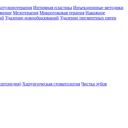
Ботулинотерапия
Интимная пластика
Инъекционные методики
ожение
Мезотерапия
Микротоковая терапия
Накожное
ий
Удаление новообразований
Удаление пигментных пятен
ортопедия)
Хирургическая стоматология
Чистка зубов