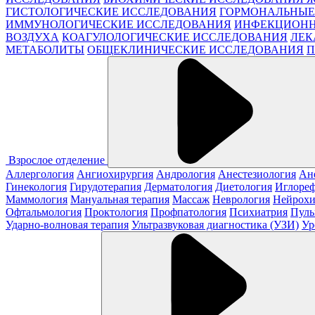
ГИСТОЛОГИЧЕСКИЕ ИССЛЕДОВАНИЯ
ГОРМОНАЛЬНЫЕ
ИММУНОЛОГИЧЕСКИЕ ИССЛЕДОВАНИЯ
ИНФЕКЦИОНН
ВОЗДУХА
КОАГУЛОЛОГИЧЕСКИЕ ИССЛЕДОВАНИЯ
ЛЕК
МЕТАБОЛИТЫ
ОБЩЕКЛИНИЧЕСКИЕ ИССЛЕДОВАНИЯ
П
Взрослое отделение
Аллергология
Ангиохирургия
Андрология
Анестезиология
Ан
Гинекология
Гирудотерапия
Дерматология
Диетология
Иглореф
Маммология
Мануальная терапия
Массаж
Неврология
Нейрохи
Офтальмология
Проктология
Профпатология
Психиатрия
Пуль
Ударно-волновая терапия
Ультразвуковая диагностика (УЗИ)
Ур