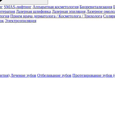
нг
SMAS-лифтинг
Аппаратная косметология
Биоревитализация
отерапия
Лазерная шлифовка
Лазерная эпиляция
Лазерное омол
логия
Прием врача дерматолога / Косметолога / Трихолога
Соляр
ок
Электроэпиляция
нтия)
Лечение зубов
Отбеливание зубов
Протезирование зубов (