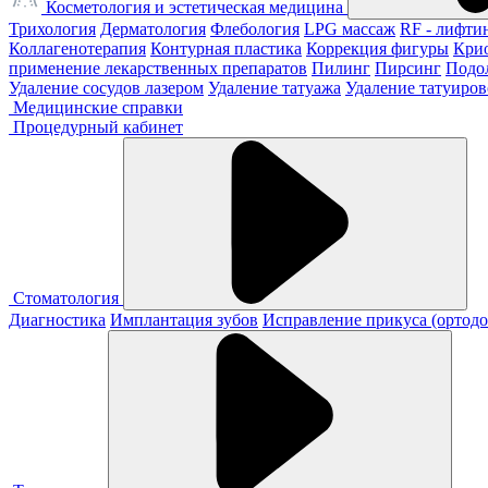
Косметология и эстетическая медицина
Трихология
Дерматология
Флебология
LPG массаж
RF - лифти
Коллагенотерапия
Контурная пластика
Коррекция фигуры
Кри
применение лекарственных препаратов
Пилинг
Пирсинг
Подо
Удаление сосудов лазером
Удаление татуажа
Удаление татуиров
Медицинские справки
Процедурный кабинет
Стоматология
Диагностика
Имплантация зубов
Исправление прикуса (ортодо