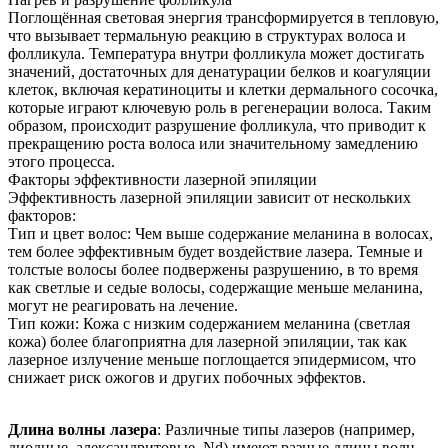
Поглощённая световая энергия трансформируется в тепловую,
что вызывает термальную реакцию в структурах волоса и
фолликула. Температура внутри фолликула может достигать
значений, достаточных для денатурации белков и коагуляции
клеток, включая кератиноциты и клетки дермального сосочка,
которые играют ключевую роль в регенерации волоса. Таким
образом, происходит разрушение фолликула, что приводит к
прекращению роста волоса или значительному замедлению
этого процесса.
Факторы эффективности лазерной эпиляции
Эффективность лазерной эпиляции зависит от нескольких
факторов:
Тип и цвет волос: Чем выше содержание меланина в волосах,
тем более эффективным будет воздействие лазера. Темные и
толстые волосы более подвержены разрушению, в то время
как светлые и седые волосы, содержащие меньше меланина,
могут не реагировать на лечение.
Тип кожи: Кожа с низким содержанием меланина (светлая
кожа) более благоприятна для лазерной эпиляции, так как
лазерное излучение меньше поглощается эпидермисом, что
снижает риск ожогов и других побочных эффектов.
Длина волны лазера
: Различные типы лазеров (например,
диодные, александритовые, Nd) имеют разные длины волн,