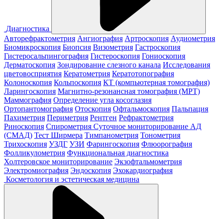
Диагностика
Авторефрактометрия
Ангиография
Артроскопия
Аудиометрия
Биомикроскопия
Биопсия
Визометрия
Гастроскопия
Гистеросальпингография
Гистероскопия
Гониоскопия
Дерматоскопия
Зондирование слезного канала
Исследования
цветовосприятия
Кератометрия
Кератотопография
Колоноскопия
Кольпоскопия
КТ (компьютерная томография)
Ларингоскопия
Магнитно-резонансная томография (МРТ)
Маммография
Определение угла косоглазия
Ортопантомография
Отоскопия
Офтальмоскопия
Пальпация
Пахиметрия
Периметрия
Рентген
Рефрактометрия
Риноскопия
Спирометрия
Суточное мониторирование АД
(СМАД)
Тест Ширмера
Тимпанометрия
Тонометрия
Трихоскопия
УЗДГ
УЗИ
Фарингоскопия
Флюорография
Фолликулометрия
Функциональная диагностика
Холтеровское мониторирование
Экзофтальмометрия
Электромиография
Эндоскопия
Эхокардиография
Косметология и эстетическая медицина