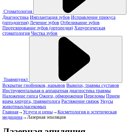
Стоматология
Диагностика
Имплантация зубов
Исправление прикуса
(ортодонтия)
Лечение зубов
Отбеливание зубов
Протезирование зубов (ортопедия)
Хирургическая
стоматология
Чистка зубов
Травмпункт
Вскрытие гнойников, нарывов
Вывихи, травмы суставов
Инструментальная и аппаратная диагностика травмы
Наложение гипса
Ожоги, обморожения
Переломы
Прием
врача хирурга, травматолога
Растяжение связок
Укусы
животных/насекомых
Главная
→
Услуги и цены
→
Косметология и эстетическая
медицина
→
Лазерная эпиляция
Лазерная эпиляция