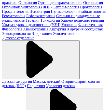
практика
Онкология
Ортопедия-травматология
Остеопатия
Оториноларингология (ЛОР)
Офтальмология
Проктология
Профпатология
Психиатрия
Пульмонология
Реабилитология
Ревматология
Рефлексотерапия
Стельки индивидуальные
медицинские
Терапия
Трихология
Ударно-волновая терапия
Ультразвуковая диагностика (УЗИ)
Урология
Физиотерапия
Флебология
Химиотерапия
Хирургия
Хирургия сосудистая
Эндокринология
Эндоскопия
Эпилептология
Детское отделение
Детская хирургия
Массаж детский
Оториноларингология
детская (ЛОР)
Педиатрия
Урология детская