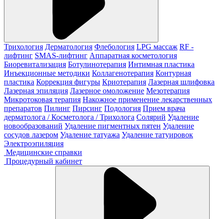
Трихология
Дерматология
Флебология
LPG массаж
RF -
лифтинг
SMAS-лифтинг
Аппаратная косметология
Биоревитализация
Ботулинотерапия
Интимная пластика
Инъекционные методики
Коллагенотерапия
Контурная
пластика
Коррекция фигуры
Криотерапия
Лазерная шлифовка
Лазерная эпиляция
Лазерное омоложение
Мезотерапия
Микротоковая терапия
Накожное применение лекарственных
препаратов
Пилинг
Пирсинг
Подология
Прием врача
дерматолога / Косметолога / Трихолога
Солярий
Удаление
новообразований
Удаление пигментных пятен
Удаление
сосудов лазером
Удаление татуажа
Удаление татуировок
Электроэпиляция
Медицинские справки
Процедурный кабинет