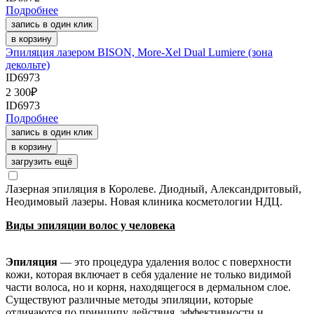
Подробнее
запись в один клик
в корзину
Эпиляция лазером BISON, More-Xel Dual Lumiere (зона
декольте)
ID6973
2 300
₽
ID6973
Подробнее
запись в один клик
в корзину
загрузить ещё
Лазерная эпиляция в Королеве. Диодный, Александритовый,
Неодимовый лазеры. Новая клиника косметологии НДЦ.
Виды эпиляции волос у человека
Эпиляция
— это процедура удаления волос с поверхности
кожи, которая включает в себя удаление не только видимой
части волоса, но и корня, находящегося в дермальном слое.
Существуют различные методы эпиляции, которые
отличаются по принципу действия, эффективности и