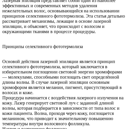
Лазерная эпиляция представляет собой один из наиболее
эффективных и современных методов удаления
нежелательных волос, основывающийся на использовании
принципов селективного фототермолиза. Эта статья детально
рассматривает механизмы, лежащие в основе лазерной
эпиляции, и объясняет, что происходит с волосом и
окружающими тканями в процессе процедуры.
Принципы селективного фототермолиза
Основой действия лазерной эпиляции является принцип
селективного фототермолиза, который заключается в
избирательном поглощении световой энергии хромофорами
— молекулами, способными поглощать свет определённой
длины волны. В случае лазерной эпиляции основным
хромофором является меланин, пигмент, присутствующий в
волосах и коже.
Процедура начинается с воздействия лазерного излучения на
кожу. Лазер генерирует световой луч с заданной длиной
волны, которая подбирается в зависимости от типа волос и
кожи пациента. Волна, проходя через кожу, поглощается
меланином, что приводит к значительному повышению
температуры внутри волосяного фолликула.
Нагрев и разрушение фолликула