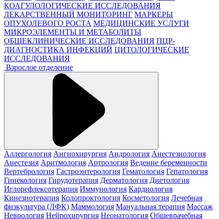
КОАГУЛОЛОГИЧЕСКИЕ ИССЛЕДОВАНИЯ
ЛЕКАРСТВЕННЫЙ МОНИТОРИНГ
МАРКЕРЫ
ОПУХОЛЕВОГО РОСТА
МЕДИЦИНСКИЕ УСЛУГИ
МИКРОЭЛЕМЕНТЫ И МЕТАБОЛИТЫ
ОБЩЕКЛИНИЧЕСКИЕ ИССЛЕДОВАНИЯ
ПЦР-
ДИАГНОСТИКА ИНФЕКЦИЙ
ЦИТОЛОГИЧЕСКИЕ
ИССЛЕДОВАНИЯ
Взрослое отделение
Аллергология
Ангиохирургия
Андрология
Анестезиология
Анестезия
Аритмология
Артрология
Ведение беременности
Вертебрология
Гастроэнтерология
Гематология
Гепатология
Гинекология
Гирудотерапия
Дерматология
Диетология
Иглорефлексотерапия
Иммунология
Кардиология
Кинезиотерапия
Колопроктология
Косметология
Лечебная
физкультура (ЛФК)
Маммология
Мануальная терапия
Массаж
Неврология
Нейрохирургия
Неонатология
Общеврачебная