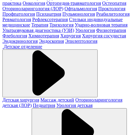
практика
Онкология
Ортопедия-травматология
Остеопатия
Оториноларингология (ЛОР)
Офтальмология
Проктология
Профпатология
Психиатрия
Пульмонология
Реабилитология
Ревматология
Рефлексотерапия
Стельки индивидуальные
медицинские
Терапия
Трихология
Ударно-волновая терапия
Ультразвуковая диагностика (УЗИ)
Урология
Физиотерапия
Флебология
Химиотерапия
Хирургия
Хирургия сосудистая
Эндокринология
Эндоскопия
Эпилептология
Детское отделение
Детская хирургия
Массаж детский
Оториноларингология
детская (ЛОР)
Педиатрия
Урология детская