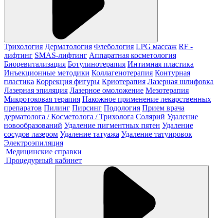
Трихология
Дерматология
Флебология
LPG массаж
RF -
лифтинг
SMAS-лифтинг
Аппаратная косметология
Биоревитализация
Ботулинотерапия
Интимная пластика
Инъекционные методики
Коллагенотерапия
Контурная
пластика
Коррекция фигуры
Криотерапия
Лазерная шлифовка
Лазерная эпиляция
Лазерное омоложение
Мезотерапия
Микротоковая терапия
Накожное применение лекарственных
препаратов
Пилинг
Пирсинг
Подология
Прием врача
дерматолога / Косметолога / Трихолога
Солярий
Удаление
новообразований
Удаление пигментных пятен
Удаление
сосудов лазером
Удаление татуажа
Удаление татуировок
Электроэпиляция
Медицинские справки
Процедурный кабинет