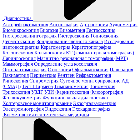
Диагностика
Авторефрактометрия
Ангиография
Артроскопия
Аудиометрия
Биомикроскопия
Биопсия
Визометрия
Гастроскопия
Гистеросальпингография
Гистероскопия
Гониоскопия
Дерматоскопия
Зондирование слезного канала
Исследования
цветовосприятия
Кератометрия
Кератотопография
Колоноскопия
Кольпоскопия
КТ (компьютерная томография)
Ларингоскопия
Магнитно-резонансная томография (МРТ)
Маммография
Определение угла косоглазия
Ортопантомография
Отоскопия
Офтальмоскопия
Пальпация
Пахиметрия
Периметрия
Рентген
Рефрактометрия
Риноскопия
Спирометрия
Суточное мониторирование АД
(СМАД)
Тест Ширмера
Тимпанометрия
Тонометрия
Трихоскопия
УЗДГ
УЗИ
Фарингоскопия
Флюорография
Фолликулометрия
Функциональная диагностика
Холтеровское мониторирование
Экзофтальмометрия
Электромиография
Эндоскопия
Эхокардиография
Косметология и эстетическая медицина