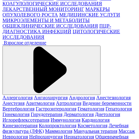
КОАГУЛОЛОГИЧЕСКИЕ ИССЛЕДОВАНИЯ
ЛЕКАРСТВЕННЫЙ МОНИТОРИНГ
МАРКЕРЫ
ОПУХОЛЕВОГО РОСТА
МЕДИЦИНСКИЕ УСЛУГИ
МИКРОЭЛЕМЕНТЫ И МЕТАБОЛИТЫ
ОБЩЕКЛИНИЧЕСКИЕ ИССЛЕДОВАНИЯ
ПЦР-
ДИАГНОСТИКА ИНФЕКЦИЙ
ЦИТОЛОГИЧЕСКИЕ
ИССЛЕДОВАНИЯ
Взрослое отделение
Аллергология
Ангиохирургия
Андрология
Анестезиология
Анестезия
Аритмология
Артрология
Ведение беременности
Вертебрология
Гастроэнтерология
Гематология
Гепатология
Гинекология
Гирудотерапия
Дерматология
Диетология
Иглорефлексотерапия
Иммунология
Кардиология
Кинезиотерапия
Колопроктология
Косметология
Лечебная
физкультура (ЛФК)
Маммология
Мануальная терапия
Массаж
Неврология
Нейрохирургия
Неонатология
Общеврачебная