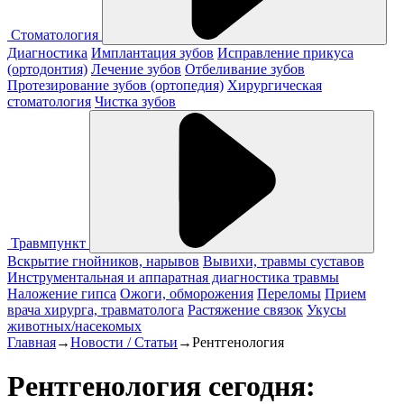
Стоматология
Диагностика
Имплантация зубов
Исправление прикуса
(ортодонтия)
Лечение зубов
Отбеливание зубов
Протезирование зубов (ортопедия)
Хирургическая
стоматология
Чистка зубов
Травмпункт
Вскрытие гнойников, нарывов
Вывихи, травмы суставов
Инструментальная и аппаратная диагностика травмы
Наложение гипса
Ожоги, обморожения
Переломы
Прием
врача хирурга, травматолога
Растяжение связок
Укусы
животных/насекомых
Главная
→
Новости / Статьи
→
Рентгенология
Рентгенология сегодня: