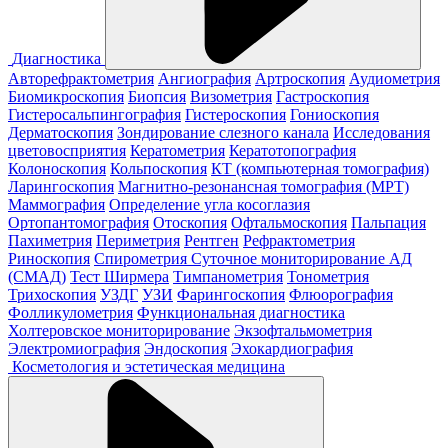
Диагностика
Авторефрактометрия
Ангиография
Артроскопия
Аудиометрия
Биомикроскопия
Биопсия
Визометрия
Гастроскопия
Гистеросальпингография
Гистероскопия
Гониоскопия
Дерматоскопия
Зондирование слезного канала
Исследования
цветовосприятия
Кератометрия
Кератотопография
Колоноскопия
Кольпоскопия
КТ (компьютерная томография)
Ларингоскопия
Магнитно-резонансная томография (МРТ)
Маммография
Определение угла косоглазия
Ортопантомография
Отоскопия
Офтальмоскопия
Пальпация
Пахиметрия
Периметрия
Рентген
Рефрактометрия
Риноскопия
Спирометрия
Суточное мониторирование АД
(СМАД)
Тест Ширмера
Тимпанометрия
Тонометрия
Трихоскопия
УЗДГ
УЗИ
Фарингоскопия
Флюорография
Фолликулометрия
Функциональная диагностика
Холтеровское мониторирование
Экзофтальмометрия
Электромиография
Эндоскопия
Эхокардиография
Косметология и эстетическая медицина