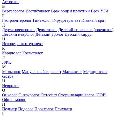
Артролог
В
Вертебролог
Вестибулолог
Врач общей практики
Врач УЗИ
Г
Гастроэнтеролог
Гинеколог
Гирудотерапевт
Главный врач
Д
Дерматовенеролог
Дерматолог
Детский гинеколог (ювенолог)
Детский невролог
Детский уролог
Детский хирург
И
Иглорефлексотерапевт
К
Кардиолог
Косметолог
Л
ЛФК
М
Маммолог
Мануальный терапевт
Массажист
Медицинская
сестра
Н
Невролог
О
Онколог
Онкоуролог
Остеопат
Оториноларинголог (ЛОР)
Офтальмолог
П
Педиатр
Подолог
Проктолог
Психиатр
Р