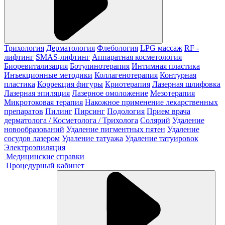
Трихология
Дерматология
Флебология
LPG массаж
RF -
лифтинг
SMAS-лифтинг
Аппаратная косметология
Биоревитализация
Ботулинотерапия
Интимная пластика
Инъекционные методики
Коллагенотерапия
Контурная
пластика
Коррекция фигуры
Криотерапия
Лазерная шлифовка
Лазерная эпиляция
Лазерное омоложение
Мезотерапия
Микротоковая терапия
Накожное применение лекарственных
препаратов
Пилинг
Пирсинг
Подология
Прием врача
дерматолога / Косметолога / Трихолога
Солярий
Удаление
новообразований
Удаление пигментных пятен
Удаление
сосудов лазером
Удаление татуажа
Удаление татуировок
Электроэпиляция
Медицинские справки
Процедурный кабинет