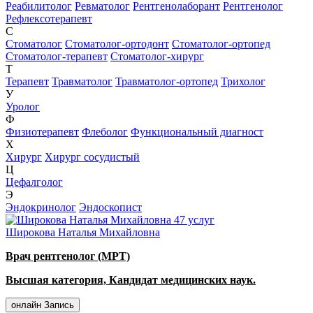
Реабилитолог
Ревматолог
Рентгенолаборант
Рентгенолог
Рефлексотерапевт
С
Стоматолог
Стоматолог-ортодонт
Стоматолог-ортопед
Стоматолог-терапевт
Стоматолог-хирург
Т
Терапевт
Травматолог
Травматолог-ортопед
Трихолог
У
Уролог
Ф
Физиотерапевт
Флеболог
Функциональный диагност
Х
Хирург
Хирург сосудистый
Ц
Цефалголог
Э
Эндокринолог
Эндоскопист
47 услуг
Широкова Наталья Михайловна
Врач рентгенолог (МРТ)
Высшая категория, Кандидат медицинских наук.
онлайн Запись