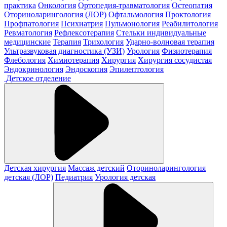
практика
Онкология
Ортопедия-травматология
Остеопатия
Оториноларингология (ЛОР)
Офтальмология
Проктология
Профпатология
Психиатрия
Пульмонология
Реабилитология
Ревматология
Рефлексотерапия
Стельки индивидуальные
медицинские
Терапия
Трихология
Ударно-волновая терапия
Ультразвуковая диагностика (УЗИ)
Урология
Физиотерапия
Флебология
Химиотерапия
Хирургия
Хирургия сосудистая
Эндокринология
Эндоскопия
Эпилептология
Детское отделение
Детская хирургия
Массаж детский
Оториноларингология
детская (ЛОР)
Педиатрия
Урология детская