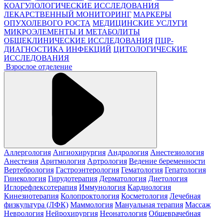
КОАГУЛОЛОГИЧЕСКИЕ ИССЛЕДОВАНИЯ
ЛЕКАРСТВЕННЫЙ МОНИТОРИНГ
МАРКЕРЫ
ОПУХОЛЕВОГО РОСТА
МЕДИЦИНСКИЕ УСЛУГИ
МИКРОЭЛЕМЕНТЫ И МЕТАБОЛИТЫ
ОБЩЕКЛИНИЧЕСКИЕ ИССЛЕДОВАНИЯ
ПЦР-
ДИАГНОСТИКА ИНФЕКЦИЙ
ЦИТОЛОГИЧЕСКИЕ
ИССЛЕДОВАНИЯ
Взрослое отделение
Аллергология
Ангиохирургия
Андрология
Анестезиология
Анестезия
Аритмология
Артрология
Ведение беременности
Вертебрология
Гастроэнтерология
Гематология
Гепатология
Гинекология
Гирудотерапия
Дерматология
Диетология
Иглорефлексотерапия
Иммунология
Кардиология
Кинезиотерапия
Колопроктология
Косметология
Лечебная
физкультура (ЛФК)
Маммология
Мануальная терапия
Массаж
Неврология
Нейрохирургия
Неонатология
Общеврачебная