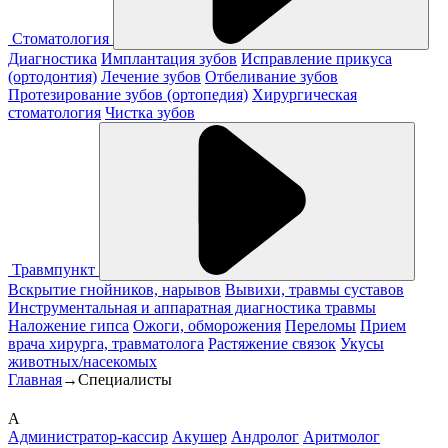
Стоматология
Диагностика
Имплантация зубов
Исправление прикуса
(ортодонтия)
Лечение зубов
Отбеливание зубов
Протезирование зубов (ортопедия)
Хирургическая
стоматология
Чистка зубов
Травмпункт
Вскрытие гнойников, нарывов
Вывихи, травмы суставов
Инструментальная и аппаратная диагностика травмы
Наложение гипса
Ожоги, обморожения
Переломы
Прием
врача хирурга, травматолога
Растяжение связок
Укусы
животных/насекомых
Главная
→
Специалисты
А
Администратор-кассир
Акушер
Андролог
Аритмолог