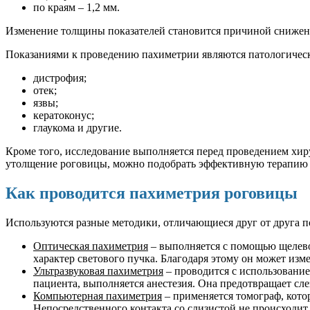
по краям – 1,2 мм.
Изменение толщины показателей становится причиной снижени
Показаниями к проведению пахиметрии являются патологически
дистрофия;
отек;
язвы;
кератоконус;
глаукома и другие.
Кроме того, исследование выполняется перед проведением хиру
утолщение роговицы, можно подобрать эффективную терапию и
Как проводится пахиметрия роговицы
Используются разные методики, отличающиеся друг от друга п
Оптическая пахиметрия
– выполняется с помощью щелевой
характер светового пучка. Благодаря этому он может изм
Ультразвуковая пахиметрия
– проводится с использование
пациента, выполняется анестезия. Она предотвращает сл
Компьютерная пахиметрия
– применяется томограф, кото
Непосредственного контакта со слизистой не происходит