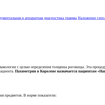
ументальная и аппаратная диагностика травмы
Наложение гипс
льмологии с целью определения толщины роговицы. Эта процедур
пациента.
Пахиметрия в Королеве назначается пациентам «На
я предметов. В норме показатели: