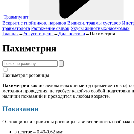
Травмпункт
Вскрытие гнойников, нарывов
Вывихи, травмы суставов
Инстр
травматолога
Растяжение связок
Укусы животных/насекомых
Главная
→
Услуги и цены
→
Диагностика
→
Пахиметрия
Пахиметрия
Пахиметрия роговицы
Пахиметрия
как исследовательский метод применяется в офта
методики проведения, не требует какой-то особой подготовки 
наличии показаний и проводится в любом возрасте.
Показания
От толщины и кривизны роговицы зависит четкость изображени
в центре – 0,49-0,62 мм;