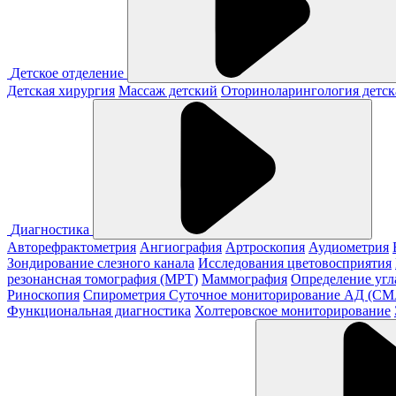
Детское отделение
Детская хирургия
Массаж детский
Оториноларингология детск
Диагностика
Авторефрактометрия
Ангиография
Артроскопия
Аудиометрия
Зондирование слезного канала
Исследования цветовосприятия
резонансная томография (МРТ)
Маммография
Определение угл
Риноскопия
Спирометрия
Суточное мониторирование АД (С
Функциональная диагностика
Холтеровское мониторирование