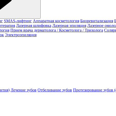
нг
SMAS-лифтинг
Аппаратная косметология
Биоревитализация
отерапия
Лазерная шлифовка
Лазерная эпиляция
Лазерное омол
логия
Прием врача дерматолога / Косметолога / Трихолога
Соляр
ок
Электроэпиляция
нтия)
Лечение зубов
Отбеливание зубов
Протезирование зубов (