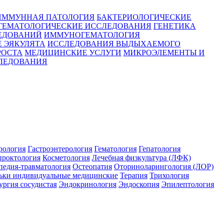
ИММУННАЯ ПАТОЛОГИЯ
БАКТЕРИОЛОГИЧЕСКИЕ
ГЕМАТОЛОГИЧЕСКИЕ ИССЛЕДОВАНИЯ
ГЕНЕТИКА
ЕДОВАНИЙ
ИММУНОГЕМАТОЛОГИЯ
 ЭЯКУЛЯТА
ИССЛЕДОВАНИЯ ВЫДЫХАЕМОГО
РОСТА
МЕДИЦИНСКИЕ УСЛУГИ
МИКРОЭЛЕМЕНТЫ И
ЛЕДОВАНИЯ
рология
Гастроэнтерология
Гематология
Гепатология
проктология
Косметология
Лечебная физкультура (ЛФК)
педия-травматология
Остеопатия
Оториноларингология (ЛОР)
ьки индивидуальные медицинские
Терапия
Трихология
ргия сосудистая
Эндокринология
Эндоскопия
Эпилептология