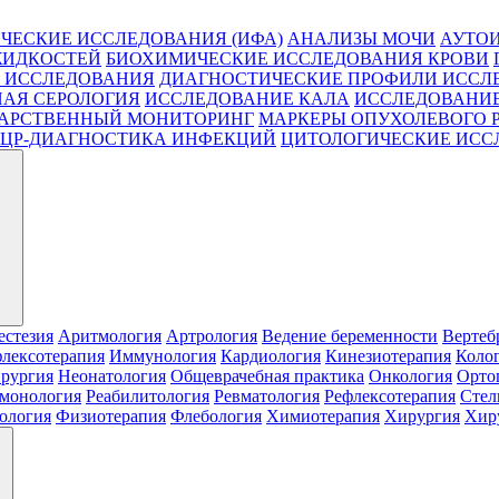
ЧЕСКИЕ ИССЛЕДОВАНИЯ (ИФА)
АНАЛИЗЫ МОЧИ
АУТО
ЖИДКОСТЕЙ
БИОХИМИЧЕСКИЕ ИССЛЕДОВАНИЯ КРОВИ
 ИССЛЕДОВАНИЯ
ДИАГНОСТИЧЕСКИЕ ПРОФИЛИ ИССЛ
АЯ СЕРОЛОГИЯ
ИССЛЕДОВАНИЕ КАЛА
ИССЛЕДОВАНИЕ
АРСТВЕННЫЙ МОНИТОРИНГ
МАРКЕРЫ ОПУХОЛЕВОГО 
ЦР-ДИАГНОСТИКА ИНФЕКЦИЙ
ЦИТОЛОГИЧЕСКИЕ ИСС
естезия
Аритмология
Артрология
Ведение беременности
Вертеб
лексотерапия
Иммунология
Кардиология
Кинезиотерапия
Коло
рургия
Неонатология
Общеврачебная практика
Онкология
Орто
монология
Реабилитология
Ревматология
Рефлексотерапия
Стел
ология
Физиотерапия
Флебология
Химиотерапия
Хирургия
Хиру