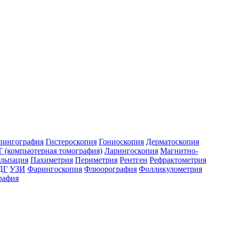
пингография
Гистероскопия
Гониоскопия
Дерматоскопия
 (компьютерная томография)
Ларингоскопия
Магнитно-
льпация
Пахиметрия
Периметрия
Рентген
Рефрактометрия
ДГ
УЗИ
Фарингоскопия
Флюорография
Фолликулометрия
рафия