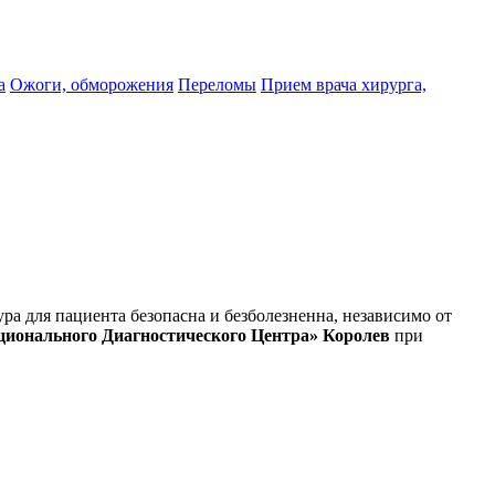
а
Ожоги, обморожения
Переломы
Прием врача хирурга,
а для пациента безопасна и безболезненна, независимо от
ционального Диагностического Центра» Королев
при