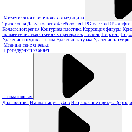
Косметология и эстетическая медицина
Трихология
Дерматология
Флебология
LPG массаж
RF - лифти
Коллагенотерапия
Контурная пластика
Коррекция фигуры
Кри
применение лекарственных препаратов
Пилинг
Пирсинг
Подо
Удаление сосудов лазером
Удаление татуажа
Удаление татуиров
Медицинские справки
Процедурный кабинет
Стоматология
Диагностика
Имплантация зубов
Исправление прикуса (ортодо