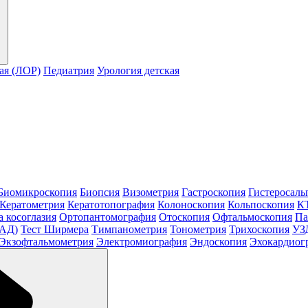
ая (ЛОР)
Педиатрия
Урология детская
Биомикроскопия
Биопсия
Визометрия
Гастроскопия
Гистеросаль
Кератометрия
Кератотопография
Колоноскопия
Кольпоскопия
КТ
а косоглазия
Ортопантомография
Отоскопия
Офтальмоскопия
Па
МАД)
Тест Ширмера
Тимпанометрия
Тонометрия
Трихоскопия
УЗ
Экзофтальмометрия
Электромиография
Эндоскопия
Эхокардиог