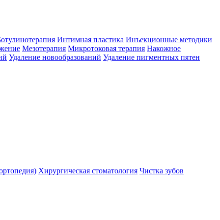
Ботулинотерапия
Интимная пластика
Инъекционные методики
ожение
Мезотерапия
Микротоковая терапия
Накожное
ий
Удаление новообразований
Удаление пигментных пятен
ортопедия)
Хирургическая стоматология
Чистка зубов