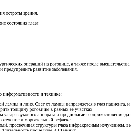
я остроты зрения.
е состояния глаза:
ргических операций на роговице, а также после вмешательства 
 предупредить развитие заболевания.
о информативности и технике:
 лампы и линз. Свет от лампы направляется в глаз пациента, и
ерить толщину роговицы в разных ее участках.
м ультразвукового аппарата и предполагает соприкосновение да
езотечение и моргательный рефлекс.
рый, просвечивая структуры глаза инфракрасным излучением, вы
. Длительность процедуры 3-10 минут.