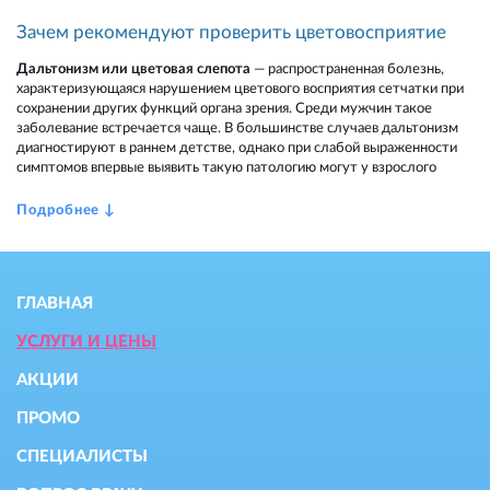
К
Зачем рекомендуют проверить цветовосприятие
Оф
Дальтонизм или цветовая слепота
— распространенная болезнь,
пе
характеризующаяся нарушением цветового восприятия сетчатки при
от
сохранении других функций органа зрения. Среди мужчин такое
фо
заболевание встречается чаще. В большинстве случаев дальтонизм
цв
диагностируют в раннем детстве, однако при слабой выраженности
па
симптомов впервые выявить такую патологию могут у взрослого
ГЛАВНАЯ
УСЛУГИ И ЦЕНЫ
АКЦИИ
ПРОМО
СПЕЦИАЛИСТЫ