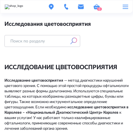
0
Исследования цветовосприятия
ИССЛЕДОВАНИЕ ЦВЕТОВОСПРИЯТИЯ
Исследование цветовосприятия
— метод диагностики нарушений
па
цветового зрения. С помощью этой простой процедуры офтальмологи
ра
выявляют разные формы дальтонизма. Используются специальные
Да
таблицы, на которых изображены разноцветные цифры, буквы или
ди
фигуры. Также возможно инструментальное определение
цв
цветоощущения. Если необходимо
исследование цветовосприятия в
па
Королеве – «Национальный Диагностический Центр» Королев
к
тр
вашим услугам! У нас работают только квалифицированные
об
офтальмологи, применяющие современные способы диагностики и
пр
лечения заболеваний органа зрения.