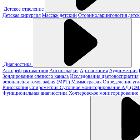
Детское отделение
Детская хирургия
Массаж детский
Оториноларингология детск
Диагностика
Авторефрактометрия
Ангиография
Артроскопия
Аудиометрия
Зондирование слезного канала
Исследования цветовосприятия
резонансная томография (МРТ)
Маммография
Определение угл
Риноскопия
Спирометрия
Суточное мониторирование АД (С
Функциональная диагностика
Холтеровское мониторирование