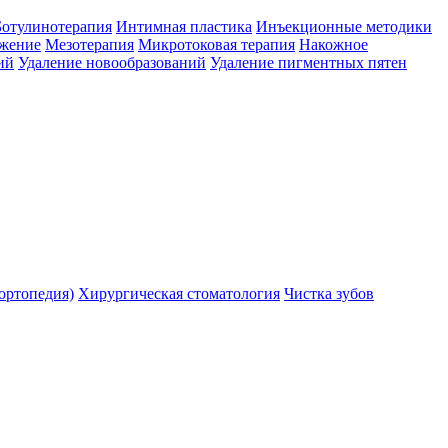
Ботулинотерапия
Интимная пластика
Инъекционные методики
ожение
Мезотерапия
Микротоковая терапия
Накожное
ий
Удаление новообразований
Удаление пигментных пятен
ортопедия)
Хирургическая стоматология
Чистка зубов