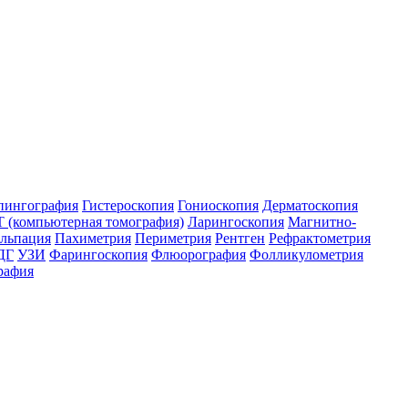
пингография
Гистероскопия
Гониоскопия
Дерматоскопия
 (компьютерная томография)
Ларингоскопия
Магнитно-
льпация
Пахиметрия
Периметрия
Рентген
Рефрактометрия
ДГ
УЗИ
Фарингоскопия
Флюорография
Фолликулометрия
рафия