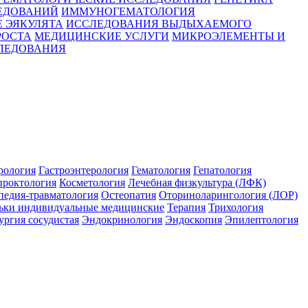
ЕДОВАНИЙ
ИММУНОГЕМАТОЛОГИЯ
 ЭЯКУЛЯТА
ИССЛЕДОВАНИЯ ВЫДЫХАЕМОГО
РОСТА
МЕДИЦИНСКИЕ УСЛУГИ
МИКРОЭЛЕМЕНТЫ И
ЛЕДОВАНИЯ
рология
Гастроэнтерология
Гематология
Гепатология
проктология
Косметология
Лечебная физкультура (ЛФК)
педия-травматология
Остеопатия
Оториноларингология (ЛОР)
ьки индивидуальные медицинские
Терапия
Трихология
ргия сосудистая
Эндокринология
Эндоскопия
Эпилептология