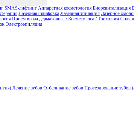
нг
SMAS-лифтинг
Аппаратная косметология
Биоревитализация
отерапия
Лазерная шлифовка
Лазерная эпиляция
Лазерное омол
логия
Прием врача дерматолога / Косметолога / Трихолога
Соляр
ок
Электроэпиляция
нтия)
Лечение зубов
Отбеливание зубов
Протезирование зубов (