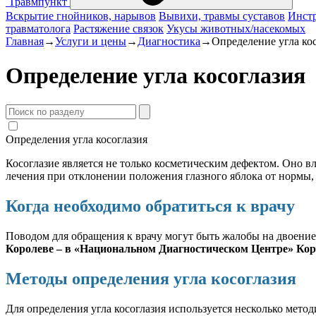
Травмпункт
Вскрытие гнойников, нарывов
Вывихи, травмы суставов
Инстр
травматолога
Растяжение связок
Укусы животных/насекомых
Главная
→
Услуги и цены
→
Диагностика
→
Определение угла ко
Определение угла косоглазия
Определения угла косоглазия
Косоглазие является не только косметическим дефектом. Оно вл
лечения при отклонении положения глазного яблока от нормы, н
Когда необходимо обратиться к врачу
Поводом для обращения к врачу могут быть жалобы на двоение
Королеве – в «Национальном Диагностическом Центре» Ко
Методы определения угла косоглазия
Для определения угла косоглазия используется несколько метод