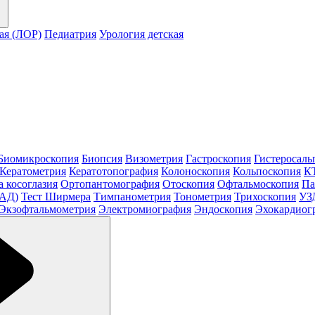
ая (ЛОР)
Педиатрия
Урология детская
Биомикроскопия
Биопсия
Визометрия
Гастроскопия
Гистеросаль
Кератометрия
Кератотопография
Колоноскопия
Кольпоскопия
КТ
а косоглазия
Ортопантомография
Отоскопия
Офтальмоскопия
Па
МАД)
Тест Ширмера
Тимпанометрия
Тонометрия
Трихоскопия
УЗ
Экзофтальмометрия
Электромиография
Эндоскопия
Эхокардиог