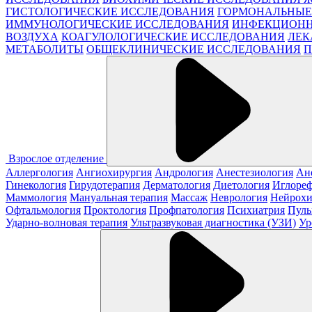
ГИСТОЛОГИЧЕСКИЕ ИССЛЕДОВАНИЯ
ГОРМОНАЛЬНЫЕ
ИММУНОЛОГИЧЕСКИЕ ИССЛЕДОВАНИЯ
ИНФЕКЦИОНН
ВОЗДУХА
КОАГУЛОЛОГИЧЕСКИЕ ИССЛЕДОВАНИЯ
ЛЕК
МЕТАБОЛИТЫ
ОБЩЕКЛИНИЧЕСКИЕ ИССЛЕДОВАНИЯ
П
Взрослое отделение
Аллергология
Ангиохирургия
Андрология
Анестезиология
Ан
Гинекология
Гирудотерапия
Дерматология
Диетология
Иглореф
Маммология
Мануальная терапия
Массаж
Неврология
Нейрохи
Офтальмология
Проктология
Профпатология
Психиатрия
Пуль
Ударно-волновая терапия
Ультразвуковая диагностика (УЗИ)
Ур