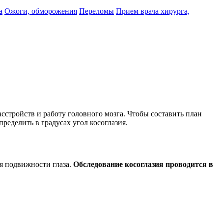
а
Ожоги, обморожения
Переломы
Прием врача хирурга,
асстройств и работу головного мозга. Чтобы составить план
ределить в градусах угол косоглазия.
я подвижности глаза.
Обследование косоглазия проводится в