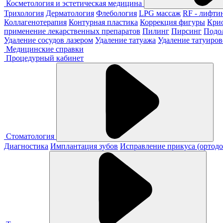
Косметология и эстетическая медицина
Трихология
Дерматология
Флебология
LPG массаж
RF - лифти
Коллагенотерапия
Контурная пластика
Коррекция фигуры
Кри
применение лекарственных препаратов
Пилинг
Пирсинг
Подо
Удаление сосудов лазером
Удаление татуажа
Удаление татуиров
Медицинские справки
Процедурный кабинет
Стоматология
Диагностика
Имплантация зубов
Исправление прикуса (ортодо