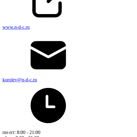
www.n-d-c.ru
korolev@n-d-c.ru
пн-пт: 8:00 - 21:00