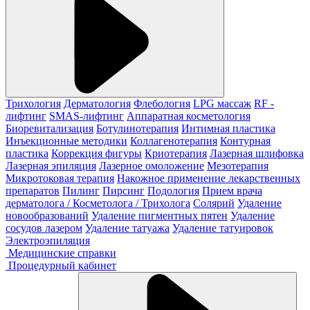
Трихология
Дерматология
Флебология
LPG массаж
RF -
лифтинг
SMAS-лифтинг
Аппаратная косметология
Биоревитализация
Ботулинотерапия
Интимная пластика
Инъекционные методики
Коллагенотерапия
Контурная
пластика
Коррекция фигуры
Криотерапия
Лазерная шлифовка
Лазерная эпиляция
Лазерное омоложение
Мезотерапия
Микротоковая терапия
Накожное применение лекарственных
препаратов
Пилинг
Пирсинг
Подология
Прием врача
дерматолога / Косметолога / Трихолога
Солярий
Удаление
новообразований
Удаление пигментных пятен
Удаление
сосудов лазером
Удаление татуажа
Удаление татуировок
Электроэпиляция
Медицинские справки
Процедурный кабинет