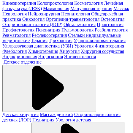
Кинезиотерапия
Колопроктология
Косметология
Лечебная
физкультура (ЛФК)
Маммология
Мануальная терапия
Массаж
Неврология
Нейрохирургия
Неонатология
Общеврачебная
практика
Онкология
Ортопедия-травматология
Остеопатия
Оториноларингология (ЛОР)
Офтальмология
Проктология
Профпатология
Психиатрия
Пульмонология
Реабилитология
Ревматология
Рефлексотерапия
Стельки индивидуальные
медицинские
Терапия
Трихология
Ударно-волновая терапия
Ультразвуковая диагностика (УЗИ)
Урология
Физиотерапия
Флебология
Химиотерапия
Хирургия
Хирургия сосудистая
Эндокринология
Эндоскопия
Эпилептология
Детское отделение
Детская хирургия
Массаж детский
Оториноларингология
детская (ЛОР)
Педиатрия
Урология детская