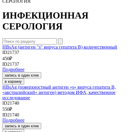
СЕРОЛОГИЯ
ИНФЕКЦИОННАЯ
СЕРОЛОГИЯ
HBsAg (антиген "s" вируса гепатита B) количественный
ID21737
450
₽
ID21737
Подробнее
запись в один клик
в корзину
HBsAg (поверхностный антиген «s» вируса гепатита B,
«австралийский» антиген) методом ИФА, качественное
исследование
ID21740
550
₽
ID21740
Подробнее
запись в один клик