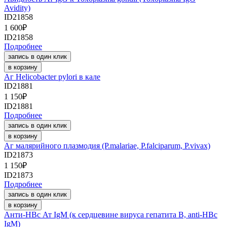
Avidity)
ID21858
1 600
₽
ID21858
Подробнее
запись в один клик
в корзину
Аг Helicobacter pylori в кале
ID21881
1 150
₽
ID21881
Подробнее
запись в один клик
в корзину
Аг малярийного плазмодия (P.malariae, P.falciparum, P.vivax)
ID21873
1 150
₽
ID21873
Подробнее
запись в один клик
в корзину
Анти-HBc Ат IgM (к сердцевине вируса гепатита В, anti-HBc
IgM)