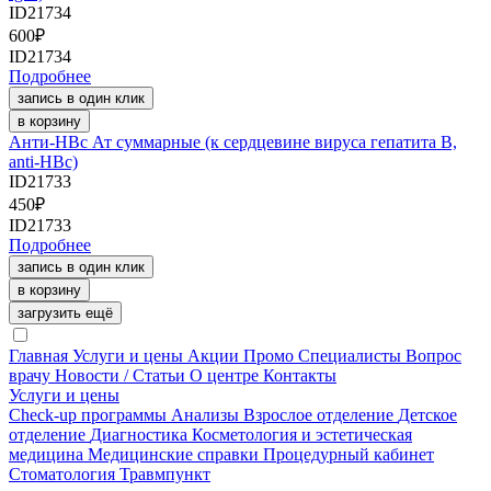
ID21734
600
₽
ID21734
Подробнее
запись в один клик
в корзину
Анти-HBc Ат суммарные (к сердцевине вируса гепатита В,
anti-HBc)
ID21733
450
₽
ID21733
Подробнее
запись в один клик
в корзину
загрузить ещё
Главная
Услуги и цены
Акции
Промо
Специалисты
Вопрос
врачу
Новости / Статьи
О центре
Контакты
Услуги и цены
Check-up программы
Анализы
Взрослое отделение
Детское
отделение
Диагностика
Косметология и эстетическая
медицина
Медицинские справки
Процедурный кабинет
Стоматология
Травмпункт