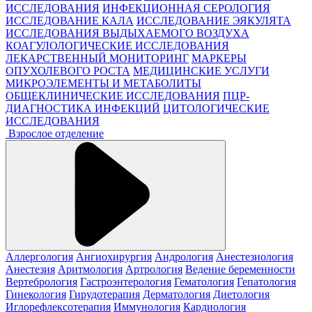
ИССЛЕДОВАНИЯ
ИНФЕКЦИОННАЯ СЕРОЛОГИЯ
ИССЛЕДОВАНИЕ КАЛА
ИССЛЕДОВАНИЕ ЭЯКУЛЯТА
ИССЛЕДОВАНИЯ ВЫДЫХАЕМОГО ВОЗДУХА
КОАГУЛОЛОГИЧЕСКИЕ ИССЛЕДОВАНИЯ
ЛЕКАРСТВЕННЫЙ МОНИТОРИНГ
МАРКЕРЫ
ОПУХОЛЕВОГО РОСТА
МЕДИЦИНСКИЕ УСЛУГИ
МИКРОЭЛЕМЕНТЫ И МЕТАБОЛИТЫ
ОБЩЕКЛИНИЧЕСКИЕ ИССЛЕДОВАНИЯ
ПЦР-
ДИАГНОСТИКА ИНФЕКЦИЙ
ЦИТОЛОГИЧЕСКИЕ
ИССЛЕДОВАНИЯ
Взрослое отделение
Аллергология
Ангиохирургия
Андрология
Анестезиология
Анестезия
Аритмология
Артрология
Ведение беременности
Вертебрология
Гастроэнтерология
Гематология
Гепатология
Гинекология
Гирудотерапия
Дерматология
Диетология
Иглорефлексотерапия
Иммунология
Кардиология