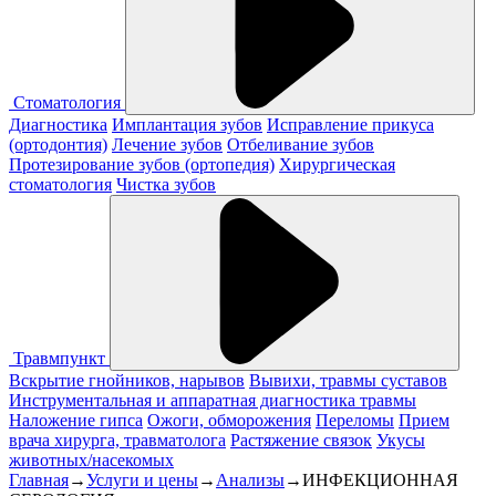
Стоматология
Диагностика
Имплантация зубов
Исправление прикуса
(ортодонтия)
Лечение зубов
Отбеливание зубов
Протезирование зубов (ортопедия)
Хирургическая
стоматология
Чистка зубов
Травмпункт
Вскрытие гнойников, нарывов
Вывихи, травмы суставов
Инструментальная и аппаратная диагностика травмы
Наложение гипса
Ожоги, обморожения
Переломы
Прием
врача хирурга, травматолога
Растяжение связок
Укусы
животных/насекомых
Главная
→
Услуги и цены
→
Анализы
→
ИНФЕКЦИОННАЯ