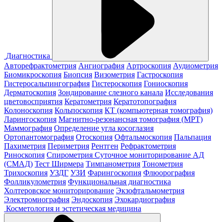
Диагностика
Авторефрактометрия
Ангиография
Артроскопия
Аудиометрия
Биомикроскопия
Биопсия
Визометрия
Гастроскопия
Гистеросальпингография
Гистероскопия
Гониоскопия
Дерматоскопия
Зондирование слезного канала
Исследования
цветовосприятия
Кератометрия
Кератотопография
Колоноскопия
Кольпоскопия
КТ (компьютерная томография)
Ларингоскопия
Магнитно-резонансная томография (МРТ)
Маммография
Определение угла косоглазия
Ортопантомография
Отоскопия
Офтальмоскопия
Пальпация
Пахиметрия
Периметрия
Рентген
Рефрактометрия
Риноскопия
Спирометрия
Суточное мониторирование АД
(СМАД)
Тест Ширмера
Тимпанометрия
Тонометрия
Трихоскопия
УЗДГ
УЗИ
Фарингоскопия
Флюорография
Фолликулометрия
Функциональная диагностика
Холтеровское мониторирование
Экзофтальмометрия
Электромиография
Эндоскопия
Эхокардиография
Косметология и эстетическая медицина