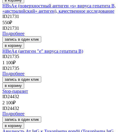
в корзину
HBsAg (поверхностный антиген «s» вируса гепатита B,
«австралийский» антиген), качественное исследование
ID21731
550
₽
ID21731
Подробнее
запись в один клик
в корзину
HВeAg (антиген "е" вируса гепатита В)
ID21735
1 100
₽
ID21735
Подробнее
запись в один клик
в корзину
Stop-паразит
ID24432
2 100
₽
ID24432
Подробнее
запись в один клик
в корзину
Авидность Ат IgG к Toxoplasma gondii (Toxoplasma IgG