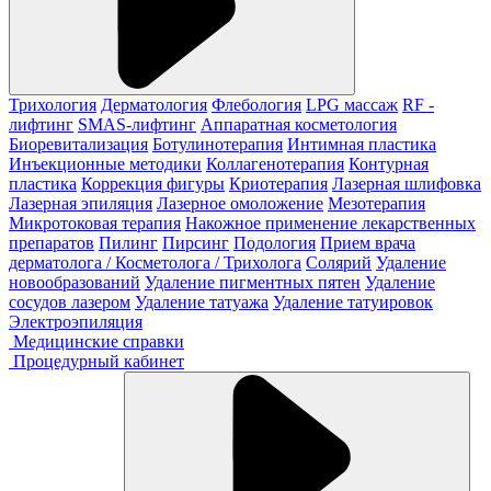
Трихология
Дерматология
Флебология
LPG массаж
RF -
лифтинг
SMAS-лифтинг
Аппаратная косметология
Биоревитализация
Ботулинотерапия
Интимная пластика
Инъекционные методики
Коллагенотерапия
Контурная
пластика
Коррекция фигуры
Криотерапия
Лазерная шлифовка
Лазерная эпиляция
Лазерное омоложение
Мезотерапия
Микротоковая терапия
Накожное применение лекарственных
препаратов
Пилинг
Пирсинг
Подология
Прием врача
дерматолога / Косметолога / Трихолога
Солярий
Удаление
новообразований
Удаление пигментных пятен
Удаление
сосудов лазером
Удаление татуажа
Удаление татуировок
Электроэпиляция
Медицинские справки
Процедурный кабинет