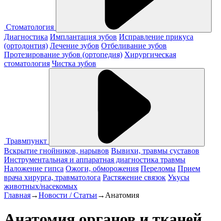
Стоматология
Диагностика
Имплантация зубов
Исправление прикуса
(ортодонтия)
Лечение зубов
Отбеливание зубов
Протезирование зубов (ортопедия)
Хирургическая
стоматология
Чистка зубов
Травмпункт
Вскрытие гнойников, нарывов
Вывихи, травмы суставов
Инструментальная и аппаратная диагностика травмы
Наложение гипса
Ожоги, обморожения
Переломы
Прием
врача хирурга, травматолога
Растяжение связок
Укусы
животных/насекомых
Главная
→
Новости / Статьи
→
Анатомия
Анатомия органов и тканей