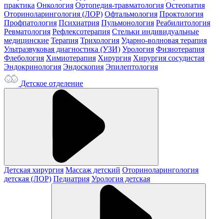
практика
Онкология
Ортопедия-травматология
Остеопатия
Оториноларингология (ЛОР)
Офтальмология
Проктология
Профпатология
Психиатрия
Пульмонология
Реабилитология
Ревматология
Рефлексотерапия
Стельки индивидуальные
медицинские
Терапия
Трихология
Ударно-волновая терапия
Ультразвуковая диагностика (УЗИ)
Урология
Физиотерапия
Флебология
Химиотерапия
Хирургия
Хирургия сосудистая
Эндокринология
Эндоскопия
Эпилептология
Детское отделение
Детская хирургия
Массаж детский
Оториноларингология
детская (ЛОР)
Педиатрия
Урология детская