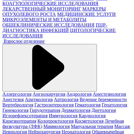
КОАГУЛОЛОГИЧЕСКИЕ ИССЛЕДОВАНИЯ
ЛЕКАРСТВЕННЫЙ МОНИТОРИНГ
МАРКЕРЫ
ОПУХОЛЕВОГО РОСТА
МЕДИЦИНСКИЕ УСЛУГИ
МИКРОЭЛЕМЕНТЫ И МЕТАБОЛИТЫ
ОБЩЕКЛИНИЧЕСКИЕ ИССЛЕДОВАНИЯ
ПЦР-
ДИАГНОСТИКА ИНФЕКЦИЙ
ЦИТОЛОГИЧЕСКИЕ
ИССЛЕДОВАНИЯ
Взрослое отделение
Аллергология
Ангиохирургия
Андрология
Анестезиология
Анестезия
Аритмология
Артрология
Ведение беременности
Вертебрология
Гастроэнтерология
Гематология
Гепатология
Гинекология
Гирудотерапия
Дерматология
Диетология
Иглорефлексотерапия
Иммунология
Кардиология
Кинезиотерапия
Колопроктология
Косметология
Лечебная
физкультура (ЛФК)
Маммология
Мануальная терапия
Массаж
Неврология
Нейрохирургия
Неонатология
Общеврачебная