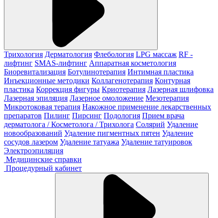
Трихология
Дерматология
Флебология
LPG массаж
RF -
лифтинг
SMAS-лифтинг
Аппаратная косметология
Биоревитализация
Ботулинотерапия
Интимная пластика
Инъекционные методики
Коллагенотерапия
Контурная
пластика
Коррекция фигуры
Криотерапия
Лазерная шлифовка
Лазерная эпиляция
Лазерное омоложение
Мезотерапия
Микротоковая терапия
Накожное применение лекарственных
препаратов
Пилинг
Пирсинг
Подология
Прием врача
дерматолога / Косметолога / Трихолога
Солярий
Удаление
новообразований
Удаление пигментных пятен
Удаление
сосудов лазером
Удаление татуажа
Удаление татуировок
Электроэпиляция
Медицинские справки
Процедурный кабинет