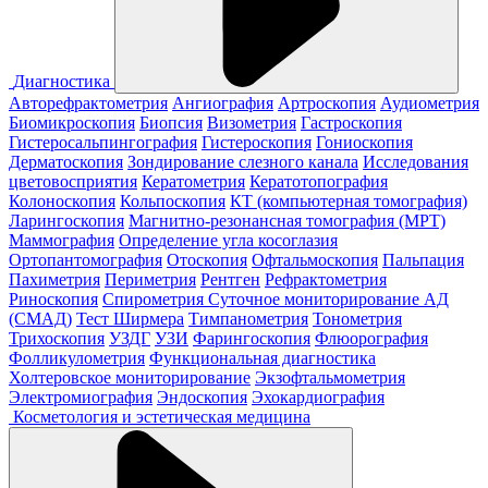
Диагностика
Авторефрактометрия
Ангиография
Артроскопия
Аудиометрия
Биомикроскопия
Биопсия
Визометрия
Гастроскопия
Гистеросальпингография
Гистероскопия
Гониоскопия
Дерматоскопия
Зондирование слезного канала
Исследования
цветовосприятия
Кератометрия
Кератотопография
Колоноскопия
Кольпоскопия
КТ (компьютерная томография)
Ларингоскопия
Магнитно-резонансная томография (МРТ)
Маммография
Определение угла косоглазия
Ортопантомография
Отоскопия
Офтальмоскопия
Пальпация
Пахиметрия
Периметрия
Рентген
Рефрактометрия
Риноскопия
Спирометрия
Суточное мониторирование АД
(СМАД)
Тест Ширмера
Тимпанометрия
Тонометрия
Трихоскопия
УЗДГ
УЗИ
Фарингоскопия
Флюорография
Фолликулометрия
Функциональная диагностика
Холтеровское мониторирование
Экзофтальмометрия
Электромиография
Эндоскопия
Эхокардиография
Косметология и эстетическая медицина