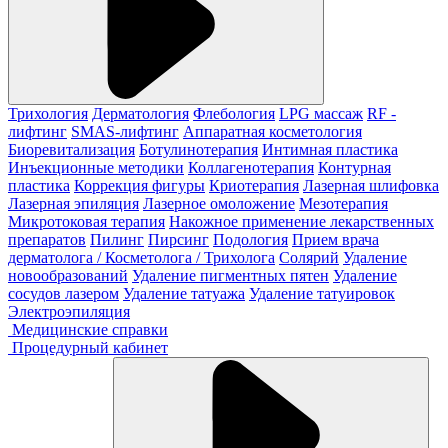
Трихология
Дерматология
Флебология
LPG массаж
RF -
лифтинг
SMAS-лифтинг
Аппаратная косметология
Биоревитализация
Ботулинотерапия
Интимная пластика
Инъекционные методики
Коллагенотерапия
Контурная
пластика
Коррекция фигуры
Криотерапия
Лазерная шлифовка
Лазерная эпиляция
Лазерное омоложение
Мезотерапия
Микротоковая терапия
Накожное применение лекарственных
препаратов
Пилинг
Пирсинг
Подология
Прием врача
дерматолога / Косметолога / Трихолога
Солярий
Удаление
новообразований
Удаление пигментных пятен
Удаление
сосудов лазером
Удаление татуажа
Удаление татуировок
Электроэпиляция
Медицинские справки
Процедурный кабинет