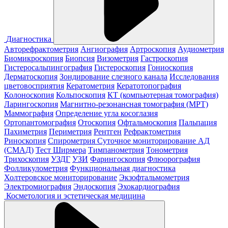
Диагностика
Авторефрактометрия
Ангиография
Артроскопия
Аудиометрия
Биомикроскопия
Биопсия
Визометрия
Гастроскопия
Гистеросальпингография
Гистероскопия
Гониоскопия
Дерматоскопия
Зондирование слезного канала
Исследования
цветовосприятия
Кератометрия
Кератотопография
Колоноскопия
Кольпоскопия
КТ (компьютерная томография)
Ларингоскопия
Магнитно-резонансная томография (МРТ)
Маммография
Определение угла косоглазия
Ортопантомография
Отоскопия
Офтальмоскопия
Пальпация
Пахиметрия
Периметрия
Рентген
Рефрактометрия
Риноскопия
Спирометрия
Суточное мониторирование АД
(СМАД)
Тест Ширмера
Тимпанометрия
Тонометрия
Трихоскопия
УЗДГ
УЗИ
Фарингоскопия
Флюорография
Фолликулометрия
Функциональная диагностика
Холтеровское мониторирование
Экзофтальмометрия
Электромиография
Эндоскопия
Эхокардиография
Косметология и эстетическая медицина