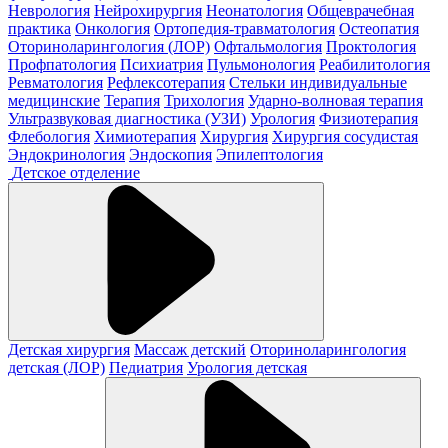
Неврология
Нейрохирургия
Неонатология
Общеврачебная
практика
Онкология
Ортопедия-травматология
Остеопатия
Оториноларингология (ЛОР)
Офтальмология
Проктология
Профпатология
Психиатрия
Пульмонология
Реабилитология
Ревматология
Рефлексотерапия
Стельки индивидуальные
медицинские
Терапия
Трихология
Ударно-волновая терапия
Ультразвуковая диагностика (УЗИ)
Урология
Физиотерапия
Флебология
Химиотерапия
Хирургия
Хирургия сосудистая
Эндокринология
Эндоскопия
Эпилептология
Детское отделение
Детская хирургия
Массаж детский
Оториноларингология
детская (ЛОР)
Педиатрия
Урология детская