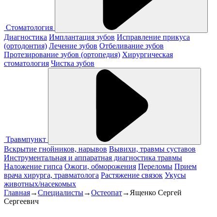
Стоматология
Диагностика
Имплантация зубов
Исправление прикуса
(ортодонтия)
Лечение зубов
Отбеливание зубов
Протезирование зубов (ортопедия)
Хирургическая
стоматология
Чистка зубов
Травмпункт
Вскрытие гнойников, нарывов
Вывихи, травмы суставов
Инструментальная и аппаратная диагностика травмы
Наложение гипса
Ожоги, обморожения
Переломы
Прием
врача хирурга, травматолога
Растяжение связок
Укусы
животных/насекомых
Главная
→
Специалисты
→
Остеопат
→
Ященко Сергей
Сергеевич