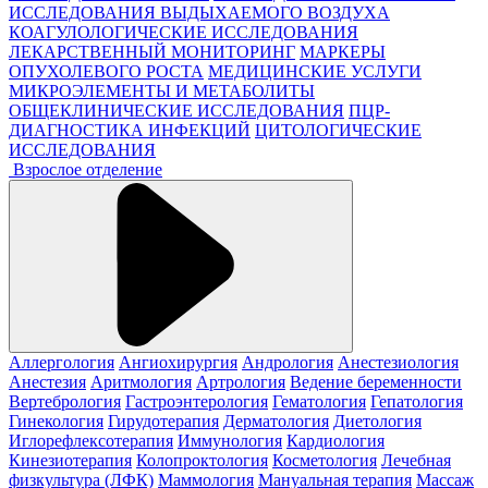
ИССЛЕДОВАНИЯ ВЫДЫХАЕМОГО ВОЗДУХА
КОАГУЛОЛОГИЧЕСКИЕ ИССЛЕДОВАНИЯ
ЛЕКАРСТВЕННЫЙ МОНИТОРИНГ
МАРКЕРЫ
ОПУХОЛЕВОГО РОСТА
МЕДИЦИНСКИЕ УСЛУГИ
МИКРОЭЛЕМЕНТЫ И МЕТАБОЛИТЫ
ОБЩЕКЛИНИЧЕСКИЕ ИССЛЕДОВАНИЯ
ПЦР-
ДИАГНОСТИКА ИНФЕКЦИЙ
ЦИТОЛОГИЧЕСКИЕ
ИССЛЕДОВАНИЯ
Взрослое отделение
Аллергология
Ангиохирургия
Андрология
Анестезиология
Анестезия
Аритмология
Артрология
Ведение беременности
Вертебрология
Гастроэнтерология
Гематология
Гепатология
Гинекология
Гирудотерапия
Дерматология
Диетология
Иглорефлексотерапия
Иммунология
Кардиология
Кинезиотерапия
Колопроктология
Косметология
Лечебная
физкультура (ЛФК)
Маммология
Мануальная терапия
Массаж