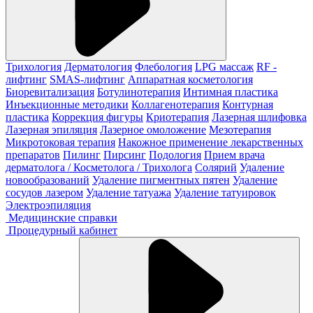
Трихология
Дерматология
Флебология
LPG массаж
RF -
лифтинг
SMAS-лифтинг
Аппаратная косметология
Биоревитализация
Ботулинотерапия
Интимная пластика
Инъекционные методики
Коллагенотерапия
Контурная
пластика
Коррекция фигуры
Криотерапия
Лазерная шлифовка
Лазерная эпиляция
Лазерное омоложение
Мезотерапия
Микротоковая терапия
Накожное применение лекарственных
препаратов
Пилинг
Пирсинг
Подология
Прием врача
дерматолога / Косметолога / Трихолога
Солярий
Удаление
новообразований
Удаление пигментных пятен
Удаление
сосудов лазером
Удаление татуажа
Удаление татуировок
Электроэпиляция
Медицинские справки
Процедурный кабинет