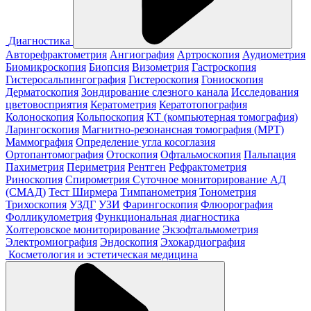
Диагностика
Авторефрактометрия
Ангиография
Артроскопия
Аудиометрия
Биомикроскопия
Биопсия
Визометрия
Гастроскопия
Гистеросальпингография
Гистероскопия
Гониоскопия
Дерматоскопия
Зондирование слезного канала
Исследования
цветовосприятия
Кератометрия
Кератотопография
Колоноскопия
Кольпоскопия
КТ (компьютерная томография)
Ларингоскопия
Магнитно-резонансная томография (МРТ)
Маммография
Определение угла косоглазия
Ортопантомография
Отоскопия
Офтальмоскопия
Пальпация
Пахиметрия
Периметрия
Рентген
Рефрактометрия
Риноскопия
Спирометрия
Суточное мониторирование АД
(СМАД)
Тест Ширмера
Тимпанометрия
Тонометрия
Трихоскопия
УЗДГ
УЗИ
Фарингоскопия
Флюорография
Фолликулометрия
Функциональная диагностика
Холтеровское мониторирование
Экзофтальмометрия
Электромиография
Эндоскопия
Эхокардиография
Косметология и эстетическая медицина