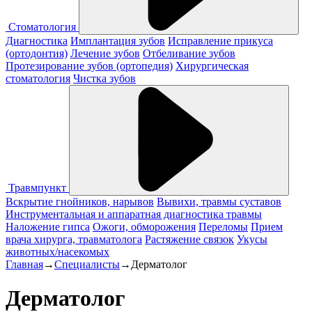
Стоматология
Диагностика
Имплантация зубов
Исправление прикуса
(ортодонтия)
Лечение зубов
Отбеливание зубов
Протезирование зубов (ортопедия)
Хирургическая
стоматология
Чистка зубов
Травмпункт
Вскрытие гнойников, нарывов
Вывихи, травмы суставов
Инструментальная и аппаратная диагностика травмы
Наложение гипса
Ожоги, обморожения
Переломы
Прием
врача хирурга, травматолога
Растяжение связок
Укусы
животных/насекомых
Главная
→
Специалисты
→
Дерматолог
Дерматолог