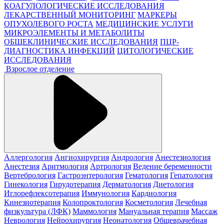
КОАГУЛОЛОГИЧЕСКИЕ ИССЛЕДОВАНИЯ
ЛЕКАРСТВЕННЫЙ МОНИТОРИНГ
МАРКЕРЫ
ОПУХОЛЕВОГО РОСТА
МЕДИЦИНСКИЕ УСЛУГИ
МИКРОЭЛЕМЕНТЫ И МЕТАБОЛИТЫ
ОБЩЕКЛИНИЧЕСКИЕ ИССЛЕДОВАНИЯ
ПЦР-
ДИАГНОСТИКА ИНФЕКЦИЙ
ЦИТОЛОГИЧЕСКИЕ
ИССЛЕДОВАНИЯ
Взрослое отделение
Аллергология
Ангиохирургия
Андрология
Анестезиология
Анестезия
Аритмология
Артрология
Ведение беременности
Вертебрология
Гастроэнтерология
Гематология
Гепатология
Гинекология
Гирудотерапия
Дерматология
Диетология
Иглорефлексотерапия
Иммунология
Кардиология
Кинезиотерапия
Колопроктология
Косметология
Лечебная
физкультура (ЛФК)
Маммология
Мануальная терапия
Массаж
Неврология
Нейрохирургия
Неонатология
Общеврачебная