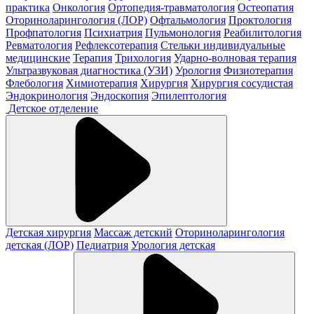
практика
Онкология
Ортопедия-травматология
Остеопатия
Оториноларингология (ЛОР)
Офтальмология
Проктология
Профпатология
Психиатрия
Пульмонология
Реабилитология
Ревматология
Рефлексотерапия
Стельки индивидуальные
медицинские
Терапия
Трихология
Ударно-волновая терапия
Ультразвуковая диагностика (УЗИ)
Урология
Физиотерапия
Флебология
Химиотерапия
Хирургия
Хирургия сосудистая
Эндокринология
Эндоскопия
Эпилептология
Детское отделение
Детская хирургия
Массаж детский
Оториноларингология
детская (ЛОР)
Педиатрия
Урология детская