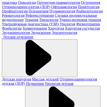
практика
Онкология
Ортопедия-травматология
Остеопатия
Оториноларингология (ЛОР)
Офтальмология
Проктология
Профпатология
Психиатрия
Пульмонология
Реабилитология
Ревматология
Рефлексотерапия
Стельки индивидуальные
медицинские
Терапия
Трихология
Ударно-волновая терапия
Ультразвуковая диагностика (УЗИ)
Урология
Физиотерапия
Флебология
Химиотерапия
Хирургия
Хирургия сосудистая
Эндокринология
Эндоскопия
Эпилептология
Детское отделение
Детская хирургия
Массаж детский
Оториноларингология
детская (ЛОР)
Педиатрия
Урология детская