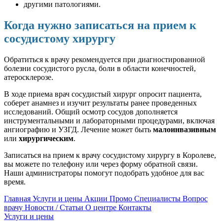
другими патологиями.
Когда нужно записаться на прием к
сосудистому хирургу
Обратиться к врачу рекомендуется при диагностированной
болезни сосудистого русла, боли в области конечностей,
атеросклерозе.
В ходе приема врач сосудистый хирург опросит пациента,
соберет анамнез и изучит результаты ранее проведенных
исследований. Общий осмотр сосудов дополняется
инструментальными и лабораторными процедурами, включая
ангиографию и УЗГД. Лечение может быть
малоинвазивным
или
хирургическим
.
Записаться на прием к врачу сосудистому хирургу в Королеве,
вы можете по телефону или через форму обратной связи.
Наши администраторы помогут подобрать удобное для вас
время.
Главная
Услуги и цены
Акции
Промо
Специалисты
Вопрос
врачу
Новости / Статьи
О центре
Контакты
Услуги и цены