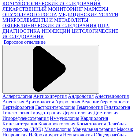
КОАГУЛОЛОГИЧЕСКИЕ ИССЛЕДОВАНИЯ
ЛЕКАРСТВЕННЫЙ МОНИТОРИНГ
МАРКЕРЫ
ОПУХОЛЕВОГО РОСТА
МЕДИЦИНСКИЕ УСЛУГИ
МИКРОЭЛЕМЕНТЫ И МЕТАБОЛИТЫ
ОБЩЕКЛИНИЧЕСКИЕ ИССЛЕДОВАНИЯ
ПЦР-
ДИАГНОСТИКА ИНФЕКЦИЙ
ЦИТОЛОГИЧЕСКИЕ
ИССЛЕДОВАНИЯ
Взрослое отделение
Аллергология
Ангиохирургия
Андрология
Анестезиология
Анестезия
Аритмология
Артрология
Ведение беременности
Вертебрология
Гастроэнтерология
Гематология
Гепатология
Гинекология
Гирудотерапия
Дерматология
Диетология
Иглорефлексотерапия
Иммунология
Кардиология
Кинезиотерапия
Колопроктология
Косметология
Лечебная
физкультура (ЛФК)
Маммология
Мануальная терапия
Массаж
Неврология
Нейрохирургия
Неонатология
Общеврачебная