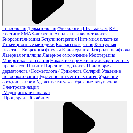
Трихология
Дерматология
Флебология
LPG массаж
RF -
лифтинг
SMAS-лифтинг
Аппаратная косметология
Биоревитализация
Ботулинотерапия
Интимная пластика
Инъекционные методики
Коллагенотерапия
Контурная
пластика
Коррекция фигуры
Криотерапия
Лазерная шлифовка
Лазерная эпиляция
Лазерное омоложение
Мезотерапия
Микротоковая терапия
Накожное применение лекарственных
препаратов
Пилинг
Пирсинг
Подология
Прием врача
дерматолога / Косметолога / Трихолога
Солярий
Удаление
новообразований
Удаление пигментных пятен
Удаление
сосудов лазером
Удаление татуажа
Удаление татуировок
Электроэпиляция
Медицинские справки
Процедурный кабинет