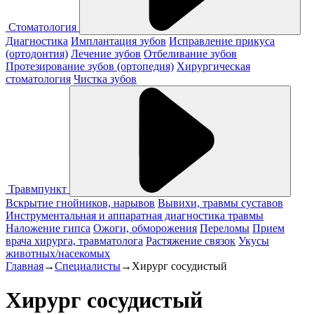
Стоматология
Диагностика
Имплантация зубов
Исправление прикуса
(ортодонтия)
Лечение зубов
Отбеливание зубов
Протезирование зубов (ортопедия)
Хирургическая
стоматология
Чистка зубов
Травмпункт
Вскрытие гнойников, нарывов
Вывихи, травмы суставов
Инструментальная и аппаратная диагностика травмы
Наложение гипса
Ожоги, обморожения
Переломы
Прием
врача хирурга, травматолога
Растяжение связок
Укусы
животных/насекомых
Главная
→
Специалисты
→
Хирург сосудистый
Хирург сосудистый