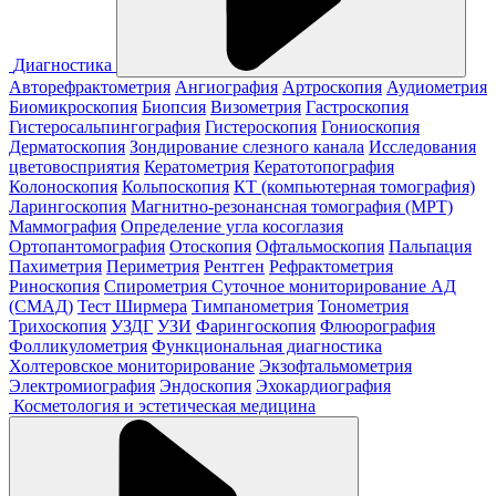
Диагностика
Авторефрактометрия
Ангиография
Артроскопия
Аудиометрия
Биомикроскопия
Биопсия
Визометрия
Гастроскопия
Гистеросальпингография
Гистероскопия
Гониоскопия
Дерматоскопия
Зондирование слезного канала
Исследования
цветовосприятия
Кератометрия
Кератотопография
Колоноскопия
Кольпоскопия
КТ (компьютерная томография)
Ларингоскопия
Магнитно-резонансная томография (МРТ)
Маммография
Определение угла косоглазия
Ортопантомография
Отоскопия
Офтальмоскопия
Пальпация
Пахиметрия
Периметрия
Рентген
Рефрактометрия
Риноскопия
Спирометрия
Суточное мониторирование АД
(СМАД)
Тест Ширмера
Тимпанометрия
Тонометрия
Трихоскопия
УЗДГ
УЗИ
Фарингоскопия
Флюорография
Фолликулометрия
Функциональная диагностика
Холтеровское мониторирование
Экзофтальмометрия
Электромиография
Эндоскопия
Эхокардиография
Косметология и эстетическая медицина