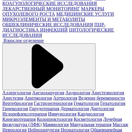
КОАГУЛОЛОГИЧЕСКИЕ ИССЛЕДОВАНИЯ
ЛЕКАРСТВЕННЫЙ МОНИТОРИНГ
МАРКЕРЫ
ОПУХОЛЕВОГО РОСТА
МЕДИЦИНСКИЕ УСЛУГИ
МИКРОЭЛЕМЕНТЫ И МЕТАБОЛИТЫ
ОБЩЕКЛИНИЧЕСКИЕ ИССЛЕДОВАНИЯ
ПЦР-
ДИАГНОСТИКА ИНФЕКЦИЙ
ЦИТОЛОГИЧЕСКИЕ
ИССЛЕДОВАНИЯ
Взрослое отделение
Аллергология
Ангиохирургия
Андрология
Анестезиология
Анестезия
Аритмология
Артрология
Ведение беременности
Вертебрология
Гастроэнтерология
Гематология
Гепатология
Гинекология
Гирудотерапия
Дерматология
Диетология
Иглорефлексотерапия
Иммунология
Кардиология
Кинезиотерапия
Колопроктология
Косметология
Лечебная
физкультура (ЛФК)
Маммология
Мануальная терапия
Массаж
Неврология
Нейрохирургия
Неонатология
Общеврачебная