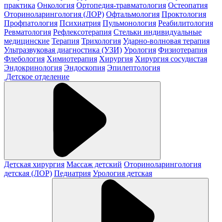
практика
Онкология
Ортопедия-травматология
Остеопатия
Оториноларингология (ЛОР)
Офтальмология
Проктология
Профпатология
Психиатрия
Пульмонология
Реабилитология
Ревматология
Рефлексотерапия
Стельки индивидуальные
медицинские
Терапия
Трихология
Ударно-волновая терапия
Ультразвуковая диагностика (УЗИ)
Урология
Физиотерапия
Флебология
Химиотерапия
Хирургия
Хирургия сосудистая
Эндокринология
Эндоскопия
Эпилептология
Детское отделение
Детская хирургия
Массаж детский
Оториноларингология
детская (ЛОР)
Педиатрия
Урология детская