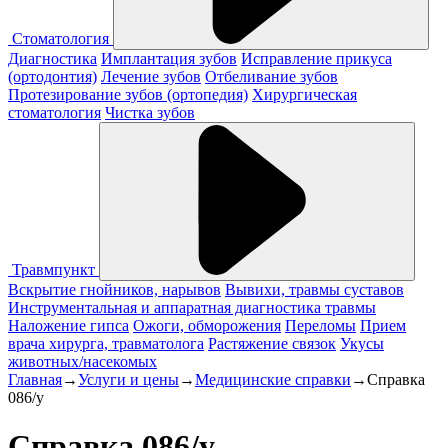
Стоматология
Диагностика
Имплантация зубов
Исправление прикуса
(ортодонтия)
Лечение зубов
Отбеливание зубов
Протезирование зубов (ортопедия)
Хирургическая
стоматология
Чистка зубов
Травмпункт
Вскрытие гнойников, нарывов
Вывихи, травмы суставов
Инструментальная и аппаратная диагностика травмы
Наложение гипса
Ожоги, обморожения
Переломы
Прием
врача хирурга, травматолога
Растяжение связок
Укусы
животных/насекомых
Главная
→
Услуги и цены
→
Медицинские справки
→
Справка
086/у
Справка 086/у