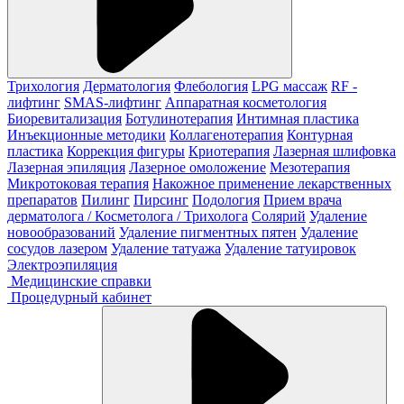
Трихология
Дерматология
Флебология
LPG массаж
RF -
лифтинг
SMAS-лифтинг
Аппаратная косметология
Биоревитализация
Ботулинотерапия
Интимная пластика
Инъекционные методики
Коллагенотерапия
Контурная
пластика
Коррекция фигуры
Криотерапия
Лазерная шлифовка
Лазерная эпиляция
Лазерное омоложение
Мезотерапия
Микротоковая терапия
Накожное применение лекарственных
препаратов
Пилинг
Пирсинг
Подология
Прием врача
дерматолога / Косметолога / Трихолога
Солярий
Удаление
новообразований
Удаление пигментных пятен
Удаление
сосудов лазером
Удаление татуажа
Удаление татуировок
Электроэпиляция
Медицинские справки
Процедурный кабинет