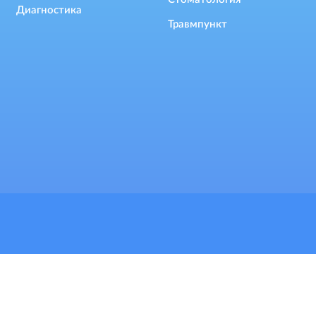
Диагностика
Травмпункт
файлы cookie для предоставления сервисов и улучшения
елем. Продолжая просмотр веб-сайта, Вы автоматически
ие файлов cookie согласно нашей политике в отношении