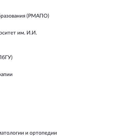
бразования (РМАПО)
ситет им. И.И.
ПбГУ)
рапии
матологии и ортопедии