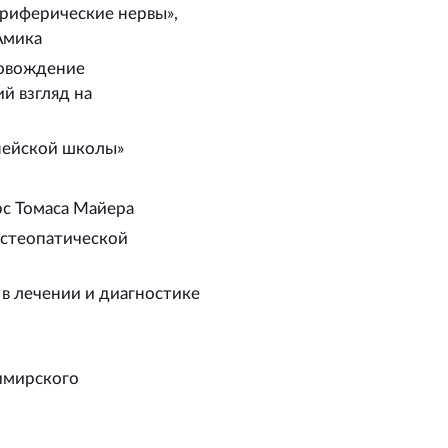
ериферические нервы»,
Амика
ровождение
й взгляд на
пейской школы»
урс Томаса Майера
 остеопатической
в лечении и диагностике
имирского