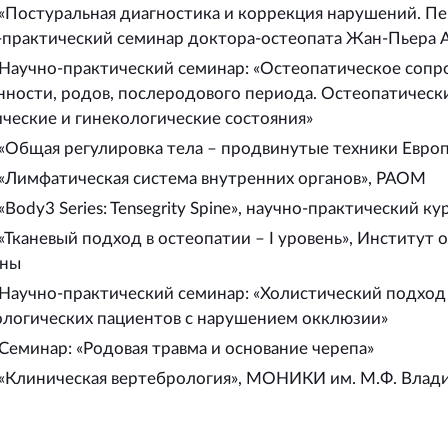
«Постуральная диагностика и коррекция нарушений. П
-практический семинар доктора-остеопата Жан-Пьера 
 Научно-практический семинар: «Остеопатическое соп
ности, родов, послеродового периода. Остеопатически
ческие и гинекологические состояния»
«Общая регулировка тела – продвинутые техники Евро
«Лимфатическая система внутренних органов», РАОМ
«Body3 Series: Tensegrity Spine», научно-практический к
«Тканевый подход в остеопатии – I уровень», Институт
ны
Научно-практический семинар: «Холистический подход 
ологических пациентов с нарушением окклюзии»
Семинар: «Родовая травма и основание черепа»
 «Клиническая вертебрология», МОНИКИ им. М.Ф. Влад