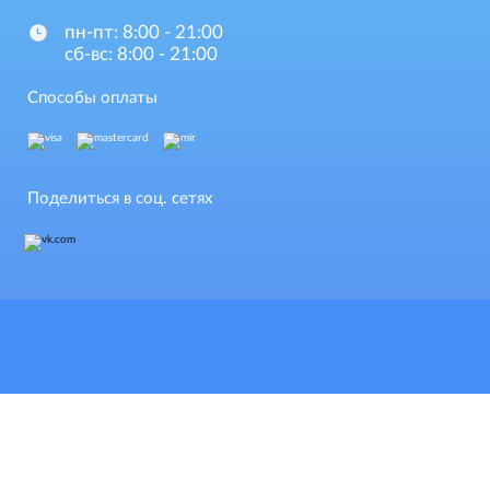
пн-пт: 8:00 - 21:00
сб-вс: 8:00 - 21:00
Способы оплаты
Поделиться в соц. сетях
Обращаем Ваше внимание на то, что данный интернет-сай
информационный характер и ни при каких условиях информационные материалы и цены,
размещенные на сайте, не являются публичной офертой, определяемой положениями
Статей 435 и 437 Гражданского кодекса РФ.