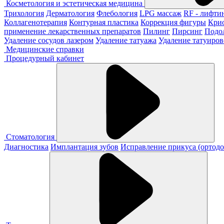
Косметология и эстетическая медицина
Трихология
Дерматология
Флебология
LPG массаж
RF - лифти
Коллагенотерапия
Контурная пластика
Коррекция фигуры
Кри
применение лекарственных препаратов
Пилинг
Пирсинг
Подо
Удаление сосудов лазером
Удаление татуажа
Удаление татуиров
Медицинские справки
Процедурный кабинет
Стоматология
Диагностика
Имплантация зубов
Исправление прикуса (ортодо