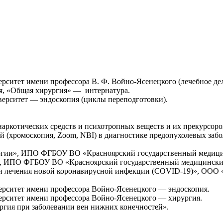
рситет имени профессора В. Ф. Войно-Ясенецкого (лечебное де
ия, «Общая хирургия» — интернатура.
ерситет — эндоскопия (циклы переподготовки).
 наркотических средств и психотропных веществ и их прекурсор
й (хромоскопия, Zoom, NBI) в диагностике предопухолевых заб
логии», ИПО ФГБОУ ВО «Красноярский государственный медицин
й», ИПО ФГБОУ ВО «Красноярский государственный медицинский
 и лечения новой коронавирусной инфекции (COVID-19)», ООО
ерситет имени профессора Войно-Ясенецкого — эндоскопия.
ерситет имени профессора Войно-Ясенецкого — хирургия.
ргия при заболевании вен нижних конечностей».