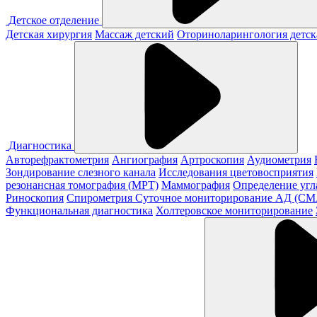
Детское отделение
Детская хирургия
Массаж детский
Оториноларингология детск
Диагностика
Авторефрактометрия
Ангиография
Артроскопия
Аудиометрия
Зондирование слезного канала
Исследования цветовосприятия
резонансная томография (МРТ)
Маммография
Определение угл
Риноскопия
Спирометрия
Суточное мониторирование АД (С
Функциональная диагностика
Холтеровское мониторирование