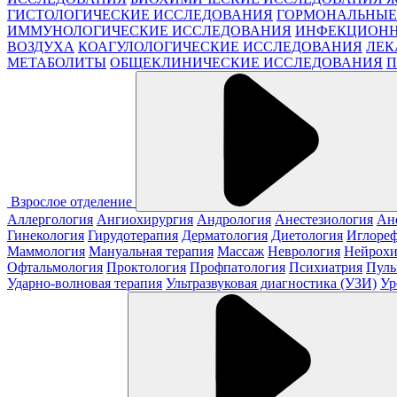
ГИСТОЛОГИЧЕСКИЕ ИССЛЕДОВАНИЯ
ГОРМОНАЛЬНЫЕ
ИММУНОЛОГИЧЕСКИЕ ИССЛЕДОВАНИЯ
ИНФЕКЦИОНН
ВОЗДУХА
КОАГУЛОЛОГИЧЕСКИЕ ИССЛЕДОВАНИЯ
ЛЕК
МЕТАБОЛИТЫ
ОБЩЕКЛИНИЧЕСКИЕ ИССЛЕДОВАНИЯ
П
Взрослое отделение
Аллергология
Ангиохирургия
Андрология
Анестезиология
Ан
Гинекология
Гирудотерапия
Дерматология
Диетология
Иглореф
Маммология
Мануальная терапия
Массаж
Неврология
Нейрохи
Офтальмология
Проктология
Профпатология
Психиатрия
Пуль
Ударно-волновая терапия
Ультразвуковая диагностика (УЗИ)
Ур