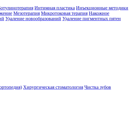
Ботулинотерапия
Интимная пластика
Инъекционные методики
ожение
Мезотерапия
Микротоковая терапия
Накожное
ий
Удаление новообразований
Удаление пигментных пятен
ортопедия)
Хирургическая стоматология
Чистка зубов