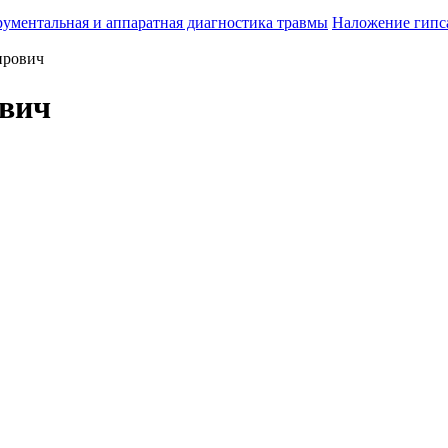
ументальная и аппаратная диагностика травмы
Наложение гипс
ирович
вич