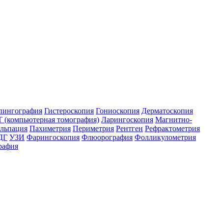
пингография
Гистероскопия
Гониоскопия
Дерматоскопия
 (компьютерная томография)
Ларингоскопия
Магнитно-
льпация
Пахиметрия
Периметрия
Рентген
Рефрактометрия
ДГ
УЗИ
Фарингоскопия
Флюорография
Фолликулометрия
рафия