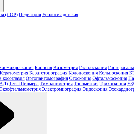
ая (ЛОР)
Педиатрия
Урология детская
Биомикроскопия
Биопсия
Визометрия
Гастроскопия
Гистеросаль
Кератометрия
Кератотопография
Колоноскопия
Кольпоскопия
КТ
а косоглазия
Ортопантомография
Отоскопия
Офтальмоскопия
Па
МАД)
Тест Ширмера
Тимпанометрия
Тонометрия
Трихоскопия
УЗ
Экзофтальмометрия
Электромиография
Эндоскопия
Эхокардиог