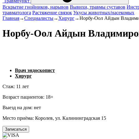
Травмпункт
Вскрытие гнойников, нарывов
Вывихи, травмы суставов
Инстр
травматолога
Растяжение связок
Укусы животных/насекомых
Главная
→
Специалисты
→
Хирург
→
Норбу-Оол Айдын Владим
Норбу-Оол Айдын Владимиро
Врач эндоскопист
Хирург
Стаж:
11 лет
Возраст пациентов:
18+
Выезд на дом:
нет
Место приёма:
Королев, ул. Калининградская 15
Записаться