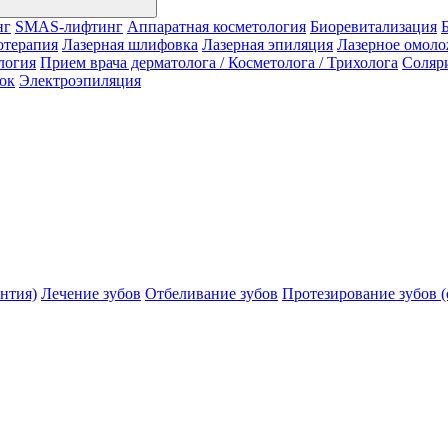
нг
SMAS-лифтинг
Аппаратная косметология
Биоревитализация
отерапия
Лазерная шлифовка
Лазерная эпиляция
Лазерное омол
логия
Прием врача дерматолога / Косметолога / Трихолога
Соляр
ок
Электроэпиляция
нтия)
Лечение зубов
Отбеливание зубов
Протезирование зубов (