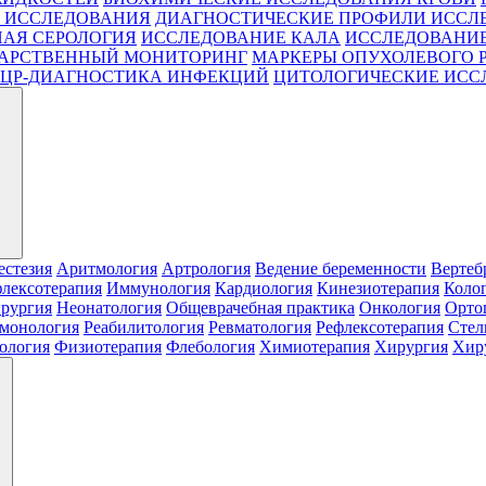
 ИССЛЕДОВАНИЯ
ДИАГНОСТИЧЕСКИЕ ПРОФИЛИ ИССЛ
АЯ СЕРОЛОГИЯ
ИССЛЕДОВАНИЕ КАЛА
ИССЛЕДОВАНИЕ
АРСТВЕННЫЙ МОНИТОРИНГ
МАРКЕРЫ ОПУХОЛЕВОГО 
ЦР-ДИАГНОСТИКА ИНФЕКЦИЙ
ЦИТОЛОГИЧЕСКИЕ ИСС
естезия
Аритмология
Артрология
Ведение беременности
Вертеб
лексотерапия
Иммунология
Кардиология
Кинезиотерапия
Коло
рургия
Неонатология
Общеврачебная практика
Онкология
Орто
монология
Реабилитология
Ревматология
Рефлексотерапия
Стел
ология
Физиотерапия
Флебология
Химиотерапия
Хирургия
Хиру