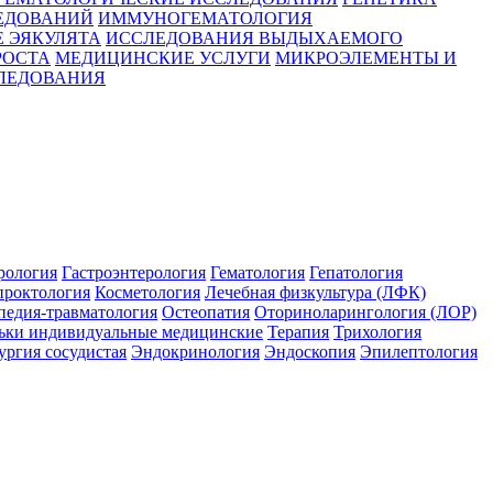
ЕДОВАНИЙ
ИММУНОГЕМАТОЛОГИЯ
 ЭЯКУЛЯТА
ИССЛЕДОВАНИЯ ВЫДЫХАЕМОГО
РОСТА
МЕДИЦИНСКИЕ УСЛУГИ
МИКРОЭЛЕМЕНТЫ И
ЛЕДОВАНИЯ
рология
Гастроэнтерология
Гематология
Гепатология
проктология
Косметология
Лечебная физкультура (ЛФК)
педия-травматология
Остеопатия
Оториноларингология (ЛОР)
ьки индивидуальные медицинские
Терапия
Трихология
ргия сосудистая
Эндокринология
Эндоскопия
Эпилептология