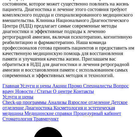
состоянием, которое может существенно повлиять на жизнь
пациента. Диагностика и лечение этого состояния требуют
комплексного подхода и специализированного медицинского
вмешательства. Клиника Национального Диагностического
Центра (НДЦ) предлагает самые современные методы
диагностики и эффективные подходы к лечению
ретроградной амнезии, включая психотерапию, когнитивную
реабилитацию и фармакотерапию. Наша команда
профессионалов готова принять пациентов и предоставить им
качественную медицинскую помощь для восстановления
памяти и улучшения качества жизни. Приглашаем вас
обратиться в НДЦ для диагностики и лечения ретроградной
амнезии и восстановления памяти с использованием самых
современных и эффективных методик и технологий.
Главная
Услуги и цены
Акции
Промо
Специалисты
Вопрос
врачу
Новости / Статьи
О центре
Контакты
Услуги и цены
Check-up программы
Анализы
Взрослое отделение
Детское
отделение
Диагностика
Косметология и эстетическая
медицина
Медицинские справки
Процедурный кабинет
Стоматология
Травмпункт