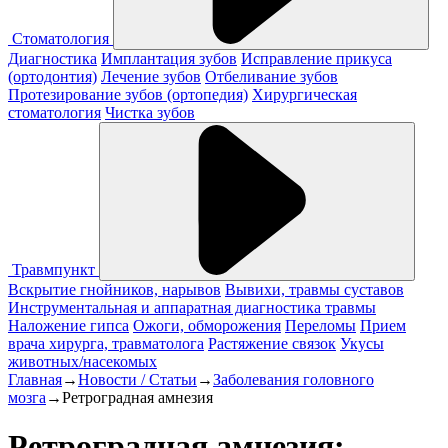
Стоматология
Диагностика
Имплантация зубов
Исправление прикуса
(ортодонтия)
Лечение зубов
Отбеливание зубов
Протезирование зубов (ортопедия)
Хирургическая
стоматология
Чистка зубов
Травмпункт
Вскрытие гнойников, нарывов
Вывихи, травмы суставов
Инструментальная и аппаратная диагностика травмы
Наложение гипса
Ожоги, обморожения
Переломы
Прием
врача хирурга, травматолога
Растяжение связок
Укусы
животных/насекомых
Главная
→
Новости / Статьи
→
Заболевания головного
мозга
→
Ретроградная амнезия
Ретроградная амнезия: