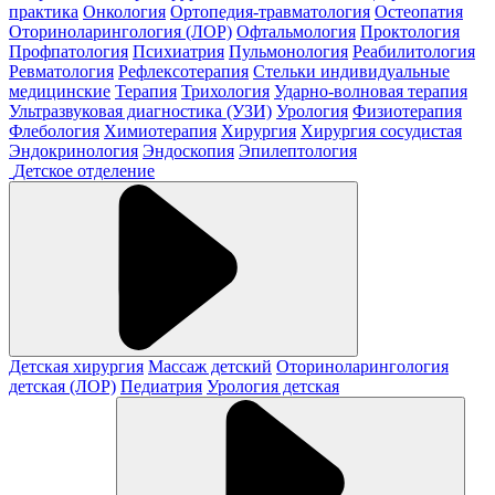
практика
Онкология
Ортопедия-травматология
Остеопатия
Оториноларингология (ЛОР)
Офтальмология
Проктология
Профпатология
Психиатрия
Пульмонология
Реабилитология
Ревматология
Рефлексотерапия
Стельки индивидуальные
медицинские
Терапия
Трихология
Ударно-волновая терапия
Ультразвуковая диагностика (УЗИ)
Урология
Физиотерапия
Флебология
Химиотерапия
Хирургия
Хирургия сосудистая
Эндокринология
Эндоскопия
Эпилептология
Детское отделение
Детская хирургия
Массаж детский
Оториноларингология
детская (ЛОР)
Педиатрия
Урология детская