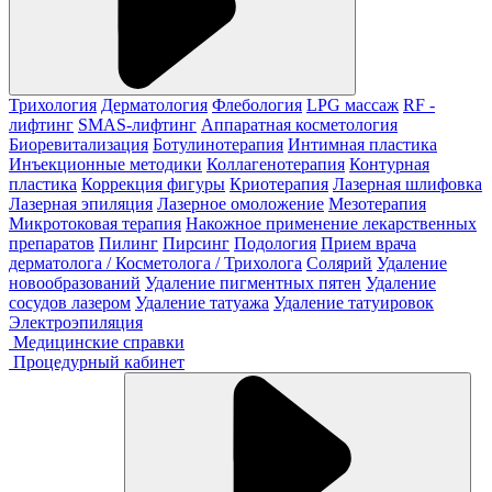
Трихология
Дерматология
Флебология
LPG массаж
RF -
лифтинг
SMAS-лифтинг
Аппаратная косметология
Биоревитализация
Ботулинотерапия
Интимная пластика
Инъекционные методики
Коллагенотерапия
Контурная
пластика
Коррекция фигуры
Криотерапия
Лазерная шлифовка
Лазерная эпиляция
Лазерное омоложение
Мезотерапия
Микротоковая терапия
Накожное применение лекарственных
препаратов
Пилинг
Пирсинг
Подология
Прием врача
дерматолога / Косметолога / Трихолога
Солярий
Удаление
новообразований
Удаление пигментных пятен
Удаление
сосудов лазером
Удаление татуажа
Удаление татуировок
Электроэпиляция
Медицинские справки
Процедурный кабинет