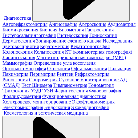
Диагностика
Авторефрактометрия
Ангиография
Артроскопия
Аудиометрия
Биомикроскопия
Биопсия
Визометрия
Гастроскопия
Гистеросальпингография
Гистероскопия
Гониоскопия
Дерматоскопия
Зондирование слезного канала
Исследования
цветовосприятия
Кератометрия
Кератотопография
Колоноскопия
Кольпоскопия
КТ (компьютерная томография)
Ларингоскопия
Магнитно-резонансная томография (МРТ)
Маммография
Определение угла косоглазия
Ортопантомография
Отоскопия
Офтальмоскопия
Пальпация
Пахиметрия
Периметрия
Рентген
Рефрактометрия
Риноскопия
Спирометрия
Суточное мониторирование АД
(СМАД)
Тест Ширмера
Тимпанометрия
Тонометрия
Трихоскопия
УЗДГ
УЗИ
Фарингоскопия
Флюорография
Фолликулометрия
Функциональная диагностика
Холтеровское мониторирование
Экзофтальмометрия
Электромиография
Эндоскопия
Эхокардиография
Косметология и эстетическая медицина