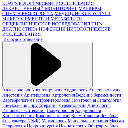
КОАГУЛОЛОГИЧЕСКИЕ ИССЛЕДОВАНИЯ
ЛЕКАРСТВЕННЫЙ МОНИТОРИНГ
МАРКЕРЫ
ОПУХОЛЕВОГО РОСТА
МЕДИЦИНСКИЕ УСЛУГИ
МИКРОЭЛЕМЕНТЫ И МЕТАБОЛИТЫ
ОБЩЕКЛИНИЧЕСКИЕ ИССЛЕДОВАНИЯ
ПЦР-
ДИАГНОСТИКА ИНФЕКЦИЙ
ЦИТОЛОГИЧЕСКИЕ
ИССЛЕДОВАНИЯ
Взрослое отделение
Аллергология
Ангиохирургия
Андрология
Анестезиология
Анестезия
Аритмология
Артрология
Ведение беременности
Вертебрология
Гастроэнтерология
Гематология
Гепатология
Гинекология
Гирудотерапия
Дерматология
Диетология
Иглорефлексотерапия
Иммунология
Кардиология
Кинезиотерапия
Колопроктология
Косметология
Лечебная
физкультура (ЛФК)
Маммология
Мануальная терапия
Массаж
Неврология
Нейрохирургия
Неонатология
Общеврачебная