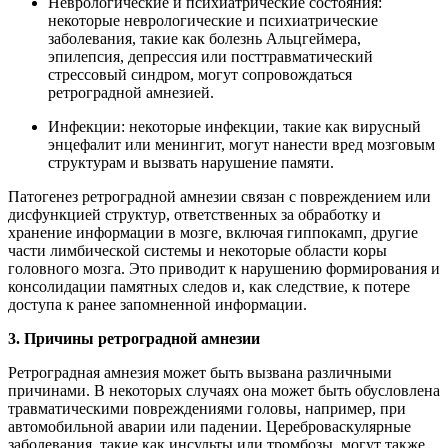
Неврологические и психиатрические состояния:
некоторые неврологические и психиатрические
заболевания, такие как болезнь Альцгеймера,
эпилепсия, депрессия или посттравматический
стрессовый синдром, могут сопровождаться
ретроградной амнезией.
Инфекции: некоторые инфекции, такие как вирусный
энцефалит или менингит, могут нанести вред мозговым
структурам и вызвать нарушение памяти.
Патогенез ретроградной амнезии связан с повреждением или
дисфункцией структур, ответственных за обработку и
хранение информации в мозге, включая гиппокамп, другие
части лимбической системы и некоторые области коры
головного мозга. Это приводит к нарушению формирования и
консолидации памятных следов и, как следствие, к потере
доступа к ранее запомненной информации.
3. Причины ретроградной амнезии
Ретроградная амнезия может быть вызвана различными
причинами. В некоторых случаях она может быть обусловлена
травматическими повреждениями головы, например, при
автомобильной аварии или падении. Цереброваскулярные
заболевания, такие как инсульты или тромбозы, могут также