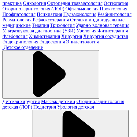
практика
Онкология
Ортопедия-травматология
Остеопатия
Оториноларингология (ЛОР)
Офтальмология
Проктология
Профпатология
Психиатрия
Пульмонология
Реабилитология
Ревматология
Рефлексотерапия
Стельки индивидуальные
медицинские
Терапия
Трихология
Ударно-волновая терапия
Ультразвуковая диагностика (УЗИ)
Урология
Физиотерапия
Флебология
Химиотерапия
Хирургия
Хирургия сосудистая
Эндокринология
Эндоскопия
Эпилептология
Детское отделение
Детская хирургия
Массаж детский
Оториноларингология
детская (ЛОР)
Педиатрия
Урология детская