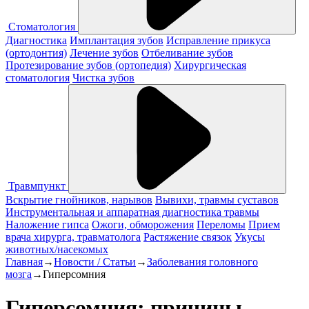
Стоматология
Диагностика
Имплантация зубов
Исправление прикуса
(ортодонтия)
Лечение зубов
Отбеливание зубов
Протезирование зубов (ортопедия)
Хирургическая
стоматология
Чистка зубов
Травмпункт
Вскрытие гнойников, нарывов
Вывихи, травмы суставов
Инструментальная и аппаратная диагностика травмы
Наложение гипса
Ожоги, обморожения
Переломы
Прием
врача хирурга, травматолога
Растяжение связок
Укусы
животных/насекомых
Главная
→
Новости / Статьи
→
Заболевания головного
мозга
→
Гиперсомния
Гиперсомния: причины,