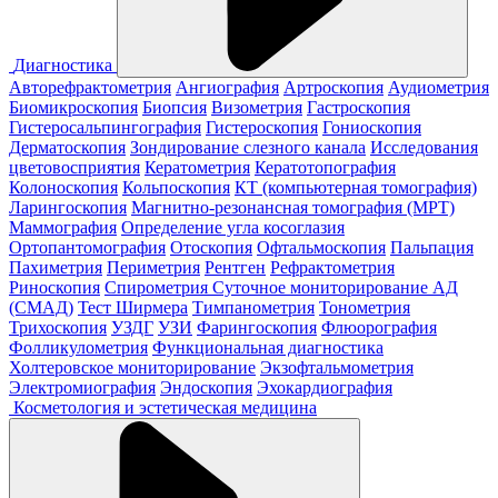
Диагностика
Авторефрактометрия
Ангиография
Артроскопия
Аудиометрия
Биомикроскопия
Биопсия
Визометрия
Гастроскопия
Гистеросальпингография
Гистероскопия
Гониоскопия
Дерматоскопия
Зондирование слезного канала
Исследования
цветовосприятия
Кератометрия
Кератотопография
Колоноскопия
Кольпоскопия
КТ (компьютерная томография)
Ларингоскопия
Магнитно-резонансная томография (МРТ)
Маммография
Определение угла косоглазия
Ортопантомография
Отоскопия
Офтальмоскопия
Пальпация
Пахиметрия
Периметрия
Рентген
Рефрактометрия
Риноскопия
Спирометрия
Суточное мониторирование АД
(СМАД)
Тест Ширмера
Тимпанометрия
Тонометрия
Трихоскопия
УЗДГ
УЗИ
Фарингоскопия
Флюорография
Фолликулометрия
Функциональная диагностика
Холтеровское мониторирование
Экзофтальмометрия
Электромиография
Эндоскопия
Эхокардиография
Косметология и эстетическая медицина