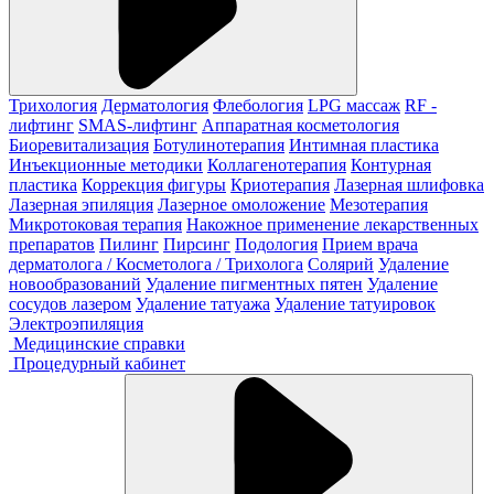
Трихология
Дерматология
Флебология
LPG массаж
RF -
лифтинг
SMAS-лифтинг
Аппаратная косметология
Биоревитализация
Ботулинотерапия
Интимная пластика
Инъекционные методики
Коллагенотерапия
Контурная
пластика
Коррекция фигуры
Криотерапия
Лазерная шлифовка
Лазерная эпиляция
Лазерное омоложение
Мезотерапия
Микротоковая терапия
Накожное применение лекарственных
препаратов
Пилинг
Пирсинг
Подология
Прием врача
дерматолога / Косметолога / Трихолога
Солярий
Удаление
новообразований
Удаление пигментных пятен
Удаление
сосудов лазером
Удаление татуажа
Удаление татуировок
Электроэпиляция
Медицинские справки
Процедурный кабинет