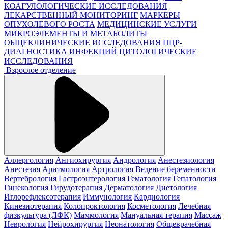
КОАГУЛОЛОГИЧЕСКИЕ ИССЛЕДОВАНИЯ
ЛЕКАРСТВЕННЫЙ МОНИТОРИНГ
МАРКЕРЫ
ОПУХОЛЕВОГО РОСТА
МЕДИЦИНСКИЕ УСЛУГИ
МИКРОЭЛЕМЕНТЫ И МЕТАБОЛИТЫ
ОБЩЕКЛИНИЧЕСКИЕ ИССЛЕДОВАНИЯ
ПЦР-
ДИАГНОСТИКА ИНФЕКЦИЙ
ЦИТОЛОГИЧЕСКИЕ
ИССЛЕДОВАНИЯ
Взрослое отделение
Аллергология
Ангиохирургия
Андрология
Анестезиология
Анестезия
Аритмология
Артрология
Ведение беременности
Вертебрология
Гастроэнтерология
Гематология
Гепатология
Гинекология
Гирудотерапия
Дерматология
Диетология
Иглорефлексотерапия
Иммунология
Кардиология
Кинезиотерапия
Колопроктология
Косметология
Лечебная
физкультура (ЛФК)
Маммология
Мануальная терапия
Массаж
Неврология
Нейрохирургия
Неонатология
Общеврачебная