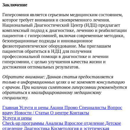
Заключение
Гиперсомния является серьезным медицинским состоянием,
которое требует внимания и своевременного лечения.
Национальный Диагностический Центр (НДЦ) предлагает
комплексный подход к диагностике, лечению и реабилитации
пациентов с гиперсомнией, включая современные методики,
безоперационные подходы и инновационное
физиотерапевтическое оборудование. Мы приглашаем
пациентов обратиться в НДЦ для получения
профессиональной помощи в диагностике и лечении
гиперсомнии, с целью улучшения качества жизни и
достижения оптимальных результатов.
Обратите внимание: Данная статья предоставляется
только в информационных целях и не заменяет консультацию
с врачом. При наличии симптомов гиперсомнии рекомендуется
обратиться к квалифицированному медицинскому
специалисту.
Главная
Услуги и цены
Акции
Промо
Специалисты
Вопрос
врачу
Новости / Статьи
О центре
Контакты
Услуги и цены
Check-up программы
Анализы
Взрослое отделение
Детское
отделение
Диагностика
Косметология и эстетическая