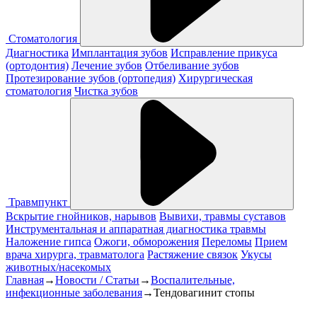
Стоматология
Диагностика
Имплантация зубов
Исправление прикуса
(ортодонтия)
Лечение зубов
Отбеливание зубов
Протезирование зубов (ортопедия)
Хирургическая
стоматология
Чистка зубов
Травмпункт
Вскрытие гнойников, нарывов
Вывихи, травмы суставов
Инструментальная и аппаратная диагностика травмы
Наложение гипса
Ожоги, обморожения
Переломы
Прием
врача хирурга, травматолога
Растяжение связок
Укусы
животных/насекомых
Главная
→
Новости / Статьи
→
Воспалительные,
инфекционные заболевания
→
Тендовагинит стопы