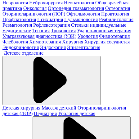
Неврология
Нейрохирургия
Неонатология
Общеврачебная
практика
Онкология
Ортопедия-травматология
Остеопатия
Оториноларингология (ЛОР)
Офтальмология
Проктология
Профпатология
Психиатрия
Пульмонология
Реабилитология
Ревматология
Рефлексотерапия
Стельки индивидуальные
медицинские
Терапия
Трихология
Ударно-волновая терапия
Ультразвуковая диагностика (УЗИ)
Урология
Физиотерапия
Флебология
Химиотерапия
Хирургия
Хирургия сосудистая
Эндокринология
Эндоскопия
Эпилептология
Детское отделение
Детская хирургия
Массаж детский
Оториноларингология
детская (ЛОР)
Педиатрия
Урология детская