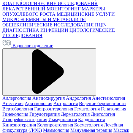
КОАГУЛОЛОГИЧЕСКИЕ ИССЛЕДОВАНИЯ
ЛЕКАРСТВЕННЫЙ МОНИТОРИНГ
МАРКЕРЫ
ОПУХОЛЕВОГО РОСТА
МЕДИЦИНСКИЕ УСЛУГИ
МИКРОЭЛЕМЕНТЫ И МЕТАБОЛИТЫ
ОБЩЕКЛИНИЧЕСКИЕ ИССЛЕДОВАНИЯ
ПЦР-
ДИАГНОСТИКА ИНФЕКЦИЙ
ЦИТОЛОГИЧЕСКИЕ
ИССЛЕДОВАНИЯ
Взрослое отделение
Аллергология
Ангиохирургия
Андрология
Анестезиология
Анестезия
Аритмология
Артрология
Ведение беременности
Вертебрология
Гастроэнтерология
Гематология
Гепатология
Гинекология
Гирудотерапия
Дерматология
Диетология
Иглорефлексотерапия
Иммунология
Кардиология
Кинезиотерапия
Колопроктология
Косметология
Лечебная
физкультура (ЛФК)
Маммология
Мануальная терапия
Массаж