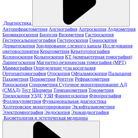
Диагностика
Авторефрактометрия
Ангиография
Артроскопия
Аудиометрия
Биомикроскопия
Биопсия
Визометрия
Гастроскопия
Гистеросальпингография
Гистероскопия
Гониоскопия
Дерматоскопия
Зондирование слезного канала
Исследования
цветовосприятия
Кератометрия
Кератотопография
Колоноскопия
Кольпоскопия
КТ (компьютерная томография)
Ларингоскопия
Магнитно-резонансная томография (МРТ)
Маммография
Определение угла косоглазия
Ортопантомография
Отоскопия
Офтальмоскопия
Пальпация
Пахиметрия
Периметрия
Рентген
Рефрактометрия
Риноскопия
Спирометрия
Суточное мониторирование АД
(СМАД)
Тест Ширмера
Тимпанометрия
Тонометрия
Трихоскопия
УЗДГ
УЗИ
Фарингоскопия
Флюорография
Фолликулометрия
Функциональная диагностика
Холтеровское мониторирование
Экзофтальмометрия
Электромиография
Эндоскопия
Эхокардиография
Косметология и эстетическая медицина