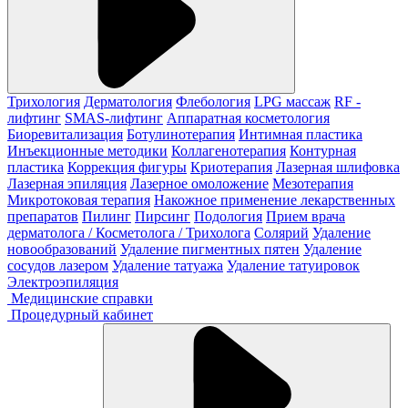
Трихология
Дерматология
Флебология
LPG массаж
RF -
лифтинг
SMAS-лифтинг
Аппаратная косметология
Биоревитализация
Ботулинотерапия
Интимная пластика
Инъекционные методики
Коллагенотерапия
Контурная
пластика
Коррекция фигуры
Криотерапия
Лазерная шлифовка
Лазерная эпиляция
Лазерное омоложение
Мезотерапия
Микротоковая терапия
Накожное применение лекарственных
препаратов
Пилинг
Пирсинг
Подология
Прием врача
дерматолога / Косметолога / Трихолога
Солярий
Удаление
новообразований
Удаление пигментных пятен
Удаление
сосудов лазером
Удаление татуажа
Удаление татуировок
Электроэпиляция
Медицинские справки
Процедурный кабинет