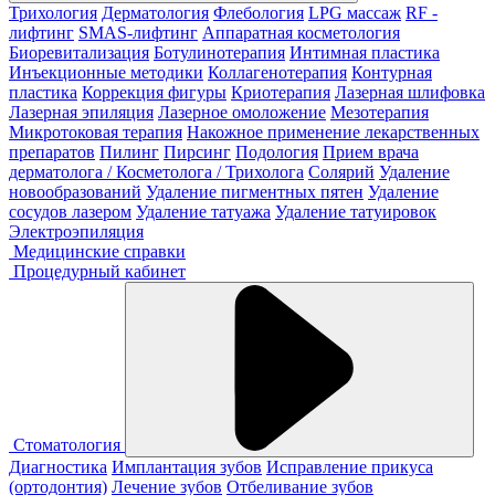
Трихология
Дерматология
Флебология
LPG массаж
RF -
лифтинг
SMAS-лифтинг
Аппаратная косметология
Биоревитализация
Ботулинотерапия
Интимная пластика
Инъекционные методики
Коллагенотерапия
Контурная
пластика
Коррекция фигуры
Криотерапия
Лазерная шлифовка
Лазерная эпиляция
Лазерное омоложение
Мезотерапия
Микротоковая терапия
Накожное применение лекарственных
препаратов
Пилинг
Пирсинг
Подология
Прием врача
дерматолога / Косметолога / Трихолога
Солярий
Удаление
новообразований
Удаление пигментных пятен
Удаление
сосудов лазером
Удаление татуажа
Удаление татуировок
Электроэпиляция
Медицинские справки
Процедурный кабинет
Стоматология
Диагностика
Имплантация зубов
Исправление прикуса
(ортодонтия)
Лечение зубов
Отбеливание зубов