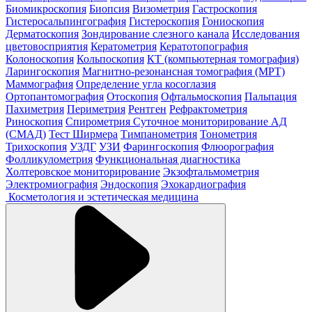
Биомикроскопия
Биопсия
Визометрия
Гастроскопия
Гистеросальпингография
Гистероскопия
Гониоскопия
Дерматоскопия
Зондирование слезного канала
Исследования
цветовосприятия
Кератометрия
Кератотопография
Колоноскопия
Кольпоскопия
КТ (компьютерная томография)
Ларингоскопия
Магнитно-резонансная томография (МРТ)
Маммография
Определение угла косоглазия
Ортопантомография
Отоскопия
Офтальмоскопия
Пальпация
Пахиметрия
Периметрия
Рентген
Рефрактометрия
Риноскопия
Спирометрия
Суточное мониторирование АД
(СМАД)
Тест Ширмера
Тимпанометрия
Тонометрия
Трихоскопия
УЗДГ
УЗИ
Фарингоскопия
Флюорография
Фолликулометрия
Функциональная диагностика
Холтеровское мониторирование
Экзофтальмометрия
Электромиография
Эндоскопия
Эхокардиография
Косметология и эстетическая медицина