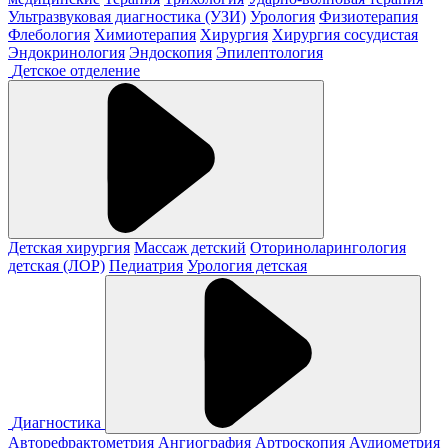
Ультразвуковая диагностика (УЗИ)
Урология
Физиотерапия
Флебология
Химиотерапия
Хирургия
Хирургия сосудистая
Эндокринология
Эндоскопия
Эпилептология
Детское отделение
Детская хирургия
Массаж детский
Оториноларингология
детская (ЛОР)
Педиатрия
Урология детская
Диагностика
Авторефрактометрия
Ангиография
Артроскопия
Аудиометрия