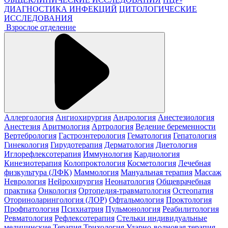
ДИАГНОСТИКА ИНФЕКЦИЙ
ЦИТОЛОГИЧЕСКИЕ
ИССЛЕДОВАНИЯ
Взрослое отделение
Аллергология
Ангиохирургия
Андрология
Анестезиология
Анестезия
Аритмология
Артрология
Ведение беременности
Вертебрология
Гастроэнтерология
Гематология
Гепатология
Гинекология
Гирудотерапия
Дерматология
Диетология
Иглорефлексотерапия
Иммунология
Кардиология
Кинезиотерапия
Колопроктология
Косметология
Лечебная
физкультура (ЛФК)
Маммология
Мануальная терапия
Массаж
Неврология
Нейрохирургия
Неонатология
Общеврачебная
практика
Онкология
Ортопедия-травматология
Остеопатия
Оториноларингология (ЛОР)
Офтальмология
Проктология
Профпатология
Психиатрия
Пульмонология
Реабилитология
Ревматология
Рефлексотерапия
Стельки индивидуальные
медицинские
Терапия
Трихология
Ударно-волновая терапия