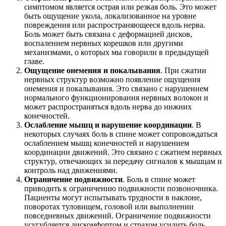
симптомом является острая или резкая боль. Это может
быть ощущение укола, локализованное на уровне
повреждения или распространяющееся вдоль нерва.
Боль может быть связана с деформацией дисков,
воспалением нервных корешков или другими
механизмами, о которых мы говорили в предыдущей
главе.
Ощущение онемения и покалывания
. При сжатии
нервных структур возможно появление ощущения
онемения и покалывания. Это связано с нарушением
нормального функционирования нервных волокон и
может распространяться вдоль нерва до нижних
конечностей.
Ослабление мышц и нарушение координации
. В
некоторых случаях боль в спине может сопровождаться
ослаблением мышц конечностей и нарушением
координации движений. Это связано с сжатием нервных
структур, отвечающих за передачу сигналов к мышцам и
контроль над движениями.
Ограничение подвижности
. Боль в спине может
приводить к ограничению подвижности позвоночника.
Пациенты могут испытывать трудности в наклоне,
поворотах туловищем, головой или выполнении
повседневных движений. Ограничение подвижности
усугубляется дискомфортом и страхом усилить боль.