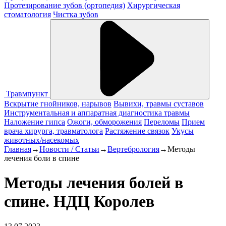
Протезирование зубов (ортопедия)
Хирургическая
стоматология
Чистка зубов
Травмпункт
Вскрытие гнойников, нарывов
Вывихи, травмы суставов
Инструментальная и аппаратная диагностика травмы
Наложение гипса
Ожоги, обморожения
Переломы
Прием
врача хирурга, травматолога
Растяжение связок
Укусы
животных/насекомых
Главная
→
Новости / Статьи
→
Вертебрология
→
Методы
лечения боли в спине
Методы лечения болей в
спине. НДЦ Королев