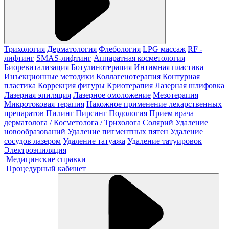
Трихология
Дерматология
Флебология
LPG массаж
RF -
лифтинг
SMAS-лифтинг
Аппаратная косметология
Биоревитализация
Ботулинотерапия
Интимная пластика
Инъекционные методики
Коллагенотерапия
Контурная
пластика
Коррекция фигуры
Криотерапия
Лазерная шлифовка
Лазерная эпиляция
Лазерное омоложение
Мезотерапия
Микротоковая терапия
Накожное применение лекарственных
препаратов
Пилинг
Пирсинг
Подология
Прием врача
дерматолога / Косметолога / Трихолога
Солярий
Удаление
новообразований
Удаление пигментных пятен
Удаление
сосудов лазером
Удаление татуажа
Удаление татуировок
Электроэпиляция
Медицинские справки
Процедурный кабинет