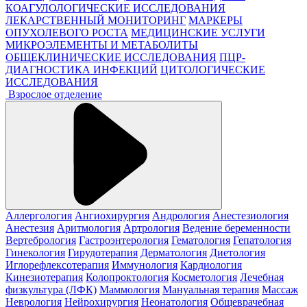
КОАГУЛОЛОГИЧЕСКИЕ ИССЛЕДОВАНИЯ
ЛЕКАРСТВЕННЫЙ МОНИТОРИНГ
МАРКЕРЫ
ОПУХОЛЕВОГО РОСТА
МЕДИЦИНСКИЕ УСЛУГИ
МИКРОЭЛЕМЕНТЫ И МЕТАБОЛИТЫ
ОБЩЕКЛИНИЧЕСКИЕ ИССЛЕДОВАНИЯ
ПЦР-
ДИАГНОСТИКА ИНФЕКЦИЙ
ЦИТОЛОГИЧЕСКИЕ
ИССЛЕДОВАНИЯ
Взрослое отделение
Аллергология
Ангиохирургия
Андрология
Анестезиология
Анестезия
Аритмология
Артрология
Ведение беременности
Вертебрология
Гастроэнтерология
Гематология
Гепатология
Гинекология
Гирудотерапия
Дерматология
Диетология
Иглорефлексотерапия
Иммунология
Кардиология
Кинезиотерапия
Колопроктология
Косметология
Лечебная
физкультура (ЛФК)
Маммология
Мануальная терапия
Массаж
Неврология
Нейрохирургия
Неонатология
Общеврачебная