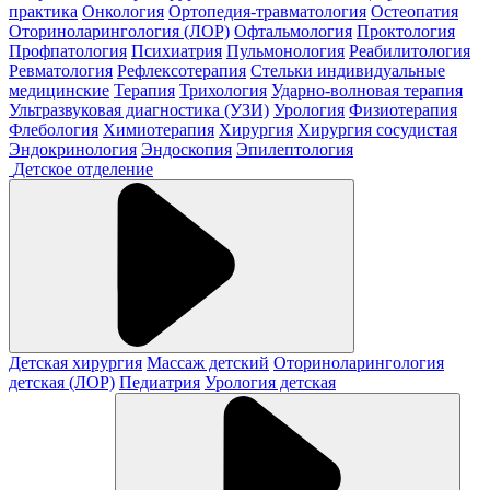
практика
Онкология
Ортопедия-травматология
Остеопатия
Оториноларингология (ЛОР)
Офтальмология
Проктология
Профпатология
Психиатрия
Пульмонология
Реабилитология
Ревматология
Рефлексотерапия
Стельки индивидуальные
медицинские
Терапия
Трихология
Ударно-волновая терапия
Ультразвуковая диагностика (УЗИ)
Урология
Физиотерапия
Флебология
Химиотерапия
Хирургия
Хирургия сосудистая
Эндокринология
Эндоскопия
Эпилептология
Детское отделение
Детская хирургия
Массаж детский
Оториноларингология
детская (ЛОР)
Педиатрия
Урология детская