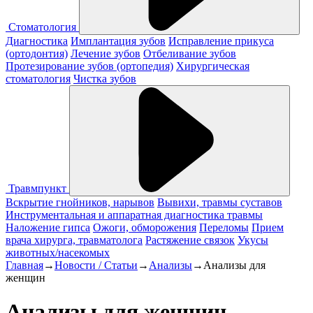
Стоматология
Диагностика
Имплантация зубов
Исправление прикуса
(ортодонтия)
Лечение зубов
Отбеливание зубов
Протезирование зубов (ортопедия)
Хирургическая
стоматология
Чистка зубов
Травмпункт
Вскрытие гнойников, нарывов
Вывихи, травмы суставов
Инструментальная и аппаратная диагностика травмы
Наложение гипса
Ожоги, обморожения
Переломы
Прием
врача хирурга, травматолога
Растяжение связок
Укусы
животных/насекомых
Главная
→
Новости / Статьи
→
Анализы
→
Анализы для
женщин
Анализы для женщин