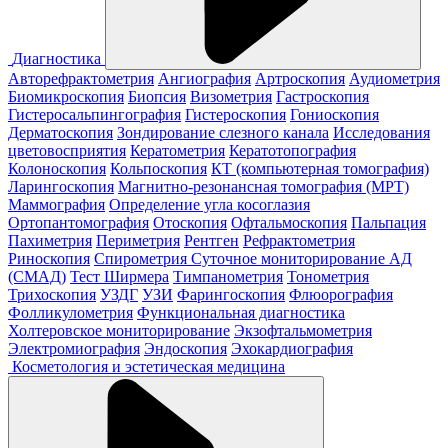
Диагностика
Авторефрактометрия
Ангиография
Артроскопия
Аудиометрия
Биомикроскопия
Биопсия
Визометрия
Гастроскопия
Гистеросальпингография
Гистероскопия
Гониоскопия
Дерматоскопия
Зондирование слезного канала
Исследования
цветовосприятия
Кератометрия
Кератотопография
Колоноскопия
Кольпоскопия
КТ (компьютерная томография)
Ларингоскопия
Магнитно-резонансная томография (МРТ)
Маммография
Определение угла косоглазия
Ортопантомография
Отоскопия
Офтальмоскопия
Пальпация
Пахиметрия
Периметрия
Рентген
Рефрактометрия
Риноскопия
Спирометрия
Суточное мониторирование АД
(СМАД)
Тест Ширмера
Тимпанометрия
Тонометрия
Трихоскопия
УЗДГ
УЗИ
Фарингоскопия
Флюорография
Фолликулометрия
Функциональная диагностика
Холтеровское мониторирование
Экзофтальмометрия
Электромиография
Эндоскопия
Эхокардиография
Косметология и эстетическая медицина