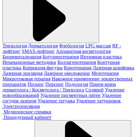
Трихология
Дерматология
Флебология
LPG массаж
RF -
лифтинг
SMAS-лифтинг
Аппаратная косметология
Биоревитализация
Ботулинотерапия
Интимная пластика
Инъекционные методики
Коллагенотерапия
Контурная
пластика
Коррекция фигуры
Криотерапия
Лазерная шлифовка
Лазерная эпиляция
Лазерное омоложение
Мезотерапия
Микротоковая терапия
Накожное применение лекарственных
препаратов
Пилинг
Пирсинг
Подология
Прием врача
дерматолога / Косметолога / Трихолога
Солярий
Удаление
новообразований
Удаление пигментных пятен
Удаление
сосудов лазером
Удаление татуажа
Удаление татуировок
Электроэпиляция
Медицинские справки
Процедурный кабинет