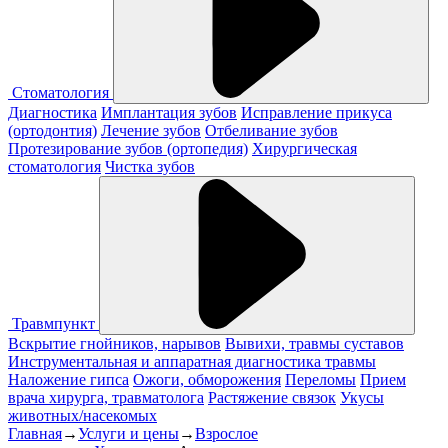
Стоматология
Диагностика
Имплантация зубов
Исправление прикуса
(ортодонтия)
Лечение зубов
Отбеливание зубов
Протезирование зубов (ортопедия)
Хирургическая
стоматология
Чистка зубов
Травмпункт
Вскрытие гнойников, нарывов
Вывихи, травмы суставов
Инструментальная и аппаратная диагностика травмы
Наложение гипса
Ожоги, обморожения
Переломы
Прием
врача хирурга, травматолога
Растяжение связок
Укусы
животных/насекомых
Главная
→
Услуги и цены
→
Взрослое