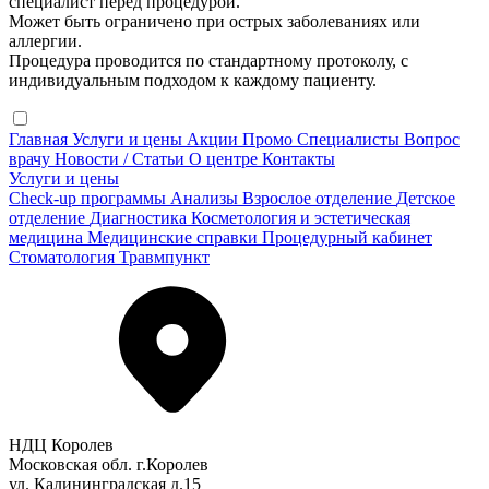
специалист перед процедурой.
Может быть ограничено при острых заболеваниях или
аллергии.
Процедура проводится по стандартному протоколу, с
индивидуальным подходом к каждому пациенту.
Главная
Услуги и цены
Акции
Промо
Специалисты
Вопрос
врачу
Новости / Статьи
О центре
Контакты
Услуги и цены
Check-up программы
Анализы
Взрослое отделение
Детское
отделение
Диагностика
Косметология и эстетическая
медицина
Медицинские справки
Процедурный кабинет
Стоматология
Травмпункт
НДЦ Королев
Московская обл. г.Королев
ул. Калининградская д.15