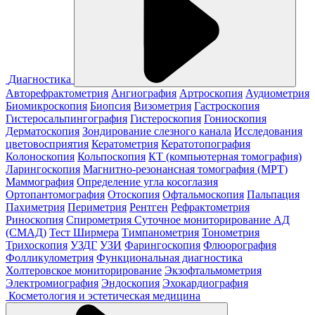
Диагностика
Авторефрактометрия
Ангиография
Артроскопия
Аудиометрия
Биомикроскопия
Биопсия
Визометрия
Гастроскопия
Гистеросальпингография
Гистероскопия
Гониоскопия
Дерматоскопия
Зондирование слезного канала
Исследования
цветовосприятия
Кератометрия
Кератотопография
Колоноскопия
Кольпоскопия
КТ (компьютерная томография)
Ларингоскопия
Магнитно-резонансная томография (МРТ)
Маммография
Определение угла косоглазия
Ортопантомография
Отоскопия
Офтальмоскопия
Пальпация
Пахиметрия
Периметрия
Рентген
Рефрактометрия
Риноскопия
Спирометрия
Суточное мониторирование АД
(СМАД)
Тест Ширмера
Тимпанометрия
Тонометрия
Трихоскопия
УЗДГ
УЗИ
Фарингоскопия
Флюорография
Фолликулометрия
Функциональная диагностика
Холтеровское мониторирование
Экзофтальмометрия
Электромиография
Эндоскопия
Эхокардиография
Косметология и эстетическая медицина