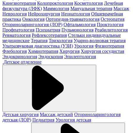
Кинезиотерапия
Колопроктология
Косметология
Лечебная
физкультура (ЛФК)
Маммология
Мануальная терапия
Массаж
Неврология
Нейрохирургия
Неонатология
Общеврачебная
практика
Онкология
Ортопедия-травматология
Остеопатия
Оториноларингология (ЛОР)
Офтальмология
Проктология
Профпатология
Психиатрия
Пульмонология
Реабилитология
Ревматология
Рефлексотерапия
Стельки индивидуальные
медицинские
Терапия
Трихология
Ударно-волновая терапия
Ультразвуковая диагностика (УЗИ)
Урология
Физиотерапия
Флебология
Химиотерапия
Хирургия
Хирургия сосудистая
Эндокринология
Эндоскопия
Эпилептология
Детское отделение
Детская хирургия
Массаж детский
Оториноларингология
детская (ЛОР)
Педиатрия
Урология детская