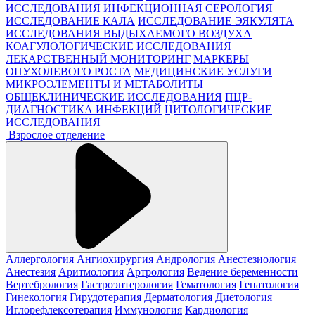
ИССЛЕДОВАНИЯ
ИНФЕКЦИОННАЯ СЕРОЛОГИЯ
ИССЛЕДОВАНИЕ КАЛА
ИССЛЕДОВАНИЕ ЭЯКУЛЯТА
ИССЛЕДОВАНИЯ ВЫДЫХАЕМОГО ВОЗДУХА
КОАГУЛОЛОГИЧЕСКИЕ ИССЛЕДОВАНИЯ
ЛЕКАРСТВЕННЫЙ МОНИТОРИНГ
МАРКЕРЫ
ОПУХОЛЕВОГО РОСТА
МЕДИЦИНСКИЕ УСЛУГИ
МИКРОЭЛЕМЕНТЫ И МЕТАБОЛИТЫ
ОБЩЕКЛИНИЧЕСКИЕ ИССЛЕДОВАНИЯ
ПЦР-
ДИАГНОСТИКА ИНФЕКЦИЙ
ЦИТОЛОГИЧЕСКИЕ
ИССЛЕДОВАНИЯ
Взрослое отделение
Аллергология
Ангиохирургия
Андрология
Анестезиология
Анестезия
Аритмология
Артрология
Ведение беременности
Вертебрология
Гастроэнтерология
Гематология
Гепатология
Гинекология
Гирудотерапия
Дерматология
Диетология
Иглорефлексотерапия
Иммунология
Кардиология