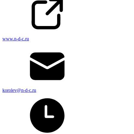
www.n-d-c.ru
korolev@n-d-c.ru