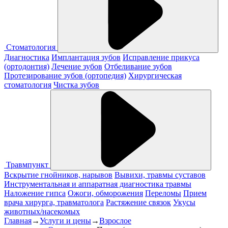
Стоматология
Диагностика
Имплантация зубов
Исправление прикуса
(ортодонтия)
Лечение зубов
Отбеливание зубов
Протезирование зубов (ортопедия)
Хирургическая
стоматология
Чистка зубов
Травмпункт
Вскрытие гнойников, нарывов
Вывихи, травмы суставов
Инструментальная и аппаратная диагностика травмы
Наложение гипса
Ожоги, обморожения
Переломы
Прием
врача хирурга, травматолога
Растяжение связок
Укусы
животных/насекомых
Главная
→
Услуги и цены
→
Взрослое