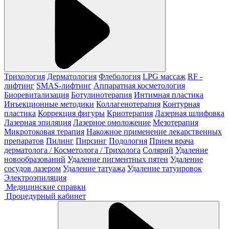
Трихология
Дерматология
Флебология
LPG массаж
RF -
лифтинг
SMAS-лифтинг
Аппаратная косметология
Биоревитализация
Ботулинотерапия
Интимная пластика
Инъекционные методики
Коллагенотерапия
Контурная
пластика
Коррекция фигуры
Криотерапия
Лазерная шлифовка
Лазерная эпиляция
Лазерное омоложение
Мезотерапия
Микротоковая терапия
Накожное применение лекарственных
препаратов
Пилинг
Пирсинг
Подология
Прием врача
дерматолога / Косметолога / Трихолога
Солярий
Удаление
новообразований
Удаление пигментных пятен
Удаление
сосудов лазером
Удаление татуажа
Удаление татуировок
Электроэпиляция
Медицинские справки
Процедурный кабинет