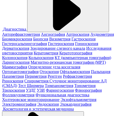
Диагностика
Авторефрактометрия
Ангиография
Артроскопия
Аудиометрия
Биомикроскопия
Биопсия
Визометрия
Гастроскопия
Гистеросальпингография
Гистероскопия
Гониоскопия
Дерматоскопия
Зондирование слезного канала
Исследования
цветовосприятия
Кератометрия
Кератотопография
Колоноскопия
Кольпоскопия
КТ (компьютерная томография)
Ларингоскопия
Магнитно-резонансная томография (МРТ)
Маммография
Определение угла косоглазия
Ортопантомография
Отоскопия
Офтальмоскопия
Пальпация
Пахиметрия
Периметрия
Рентген
Рефрактометрия
Риноскопия
Спирометрия
Суточное мониторирование АД
(СМАД)
Тест Ширмера
Тимпанометрия
Тонометрия
Трихоскопия
УЗДГ
УЗИ
Фарингоскопия
Флюорография
Фолликулометрия
Функциональная диагностика
Холтеровское мониторирование
Экзофтальмометрия
Электромиография
Эндоскопия
Эхокардиография
Косметология и эстетическая медицина