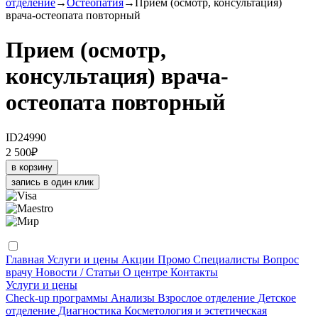
отделение
→
Остеопатия
→
Прием (осмотр, консультация)
врача-остеопата повторный
Прием (осмотр,
консультация) врача-
остеопата повторный
ID24990
2 500
₽
в корзину
запись в один клик
Главная
Услуги и цены
Акции
Промо
Специалисты
Вопрос
врачу
Новости / Статьи
О центре
Контакты
Услуги и цены
Check-up программы
Анализы
Взрослое отделение
Детское
отделение
Диагностика
Косметология и эстетическая