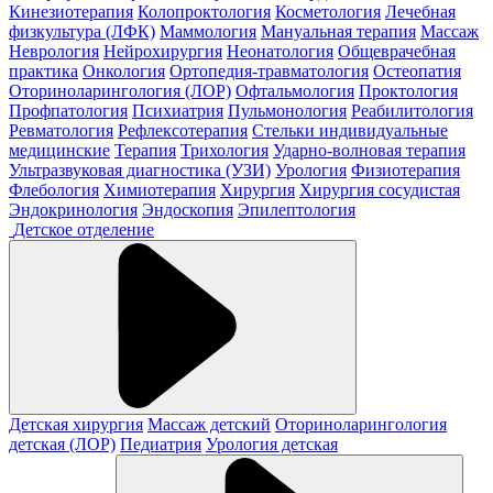
Кинезиотерапия
Колопроктология
Косметология
Лечебная
физкультура (ЛФК)
Маммология
Мануальная терапия
Массаж
Неврология
Нейрохирургия
Неонатология
Общеврачебная
практика
Онкология
Ортопедия-травматология
Остеопатия
Оториноларингология (ЛОР)
Офтальмология
Проктология
Профпатология
Психиатрия
Пульмонология
Реабилитология
Ревматология
Рефлексотерапия
Стельки индивидуальные
медицинские
Терапия
Трихология
Ударно-волновая терапия
Ультразвуковая диагностика (УЗИ)
Урология
Физиотерапия
Флебология
Химиотерапия
Хирургия
Хирургия сосудистая
Эндокринология
Эндоскопия
Эпилептология
Детское отделение
Детская хирургия
Массаж детский
Оториноларингология
детская (ЛОР)
Педиатрия
Урология детская