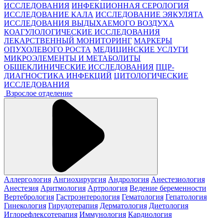
ИССЛЕДОВАНИЯ
ИНФЕКЦИОННАЯ СЕРОЛОГИЯ
ИССЛЕДОВАНИЕ КАЛА
ИССЛЕДОВАНИЕ ЭЯКУЛЯТА
ИССЛЕДОВАНИЯ ВЫДЫХАЕМОГО ВОЗДУХА
КОАГУЛОЛОГИЧЕСКИЕ ИССЛЕДОВАНИЯ
ЛЕКАРСТВЕННЫЙ МОНИТОРИНГ
МАРКЕРЫ
ОПУХОЛЕВОГО РОСТА
МЕДИЦИНСКИЕ УСЛУГИ
МИКРОЭЛЕМЕНТЫ И МЕТАБОЛИТЫ
ОБЩЕКЛИНИЧЕСКИЕ ИССЛЕДОВАНИЯ
ПЦР-
ДИАГНОСТИКА ИНФЕКЦИЙ
ЦИТОЛОГИЧЕСКИЕ
ИССЛЕДОВАНИЯ
Взрослое отделение
Аллергология
Ангиохирургия
Андрология
Анестезиология
Анестезия
Аритмология
Артрология
Ведение беременности
Вертебрология
Гастроэнтерология
Гематология
Гепатология
Гинекология
Гирудотерапия
Дерматология
Диетология
Иглорефлексотерапия
Иммунология
Кардиология