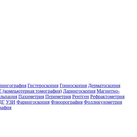
пингография
Гистероскопия
Гониоскопия
Дерматоскопия
 (компьютерная томография)
Ларингоскопия
Магнитно-
льпация
Пахиметрия
Периметрия
Рентген
Рефрактометрия
ДГ
УЗИ
Фарингоскопия
Флюорография
Фолликулометрия
рафия