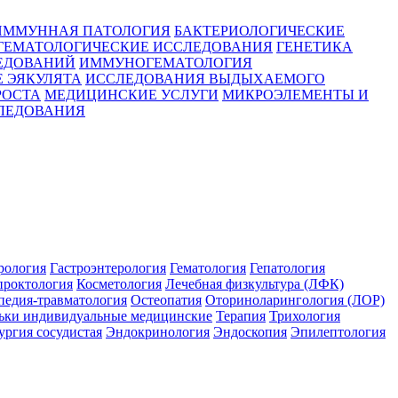
ИММУННАЯ ПАТОЛОГИЯ
БАКТЕРИОЛОГИЧЕСКИЕ
ГЕМАТОЛОГИЧЕСКИЕ ИССЛЕДОВАНИЯ
ГЕНЕТИКА
ЕДОВАНИЙ
ИММУНОГЕМАТОЛОГИЯ
 ЭЯКУЛЯТА
ИССЛЕДОВАНИЯ ВЫДЫХАЕМОГО
РОСТА
МЕДИЦИНСКИЕ УСЛУГИ
МИКРОЭЛЕМЕНТЫ И
ЛЕДОВАНИЯ
рология
Гастроэнтерология
Гематология
Гепатология
проктология
Косметология
Лечебная физкультура (ЛФК)
педия-травматология
Остеопатия
Оториноларингология (ЛОР)
ьки индивидуальные медицинские
Терапия
Трихология
ргия сосудистая
Эндокринология
Эндоскопия
Эпилептология