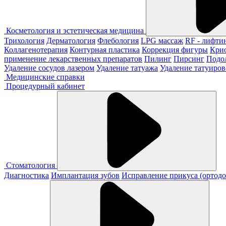
Косметология и эстетическая медицина
Трихология
Дерматология
Флебология
LPG массаж
RF - лифти
Коллагенотерапия
Контурная пластика
Коррекция фигуры
Кри
применение лекарственных препаратов
Пилинг
Пирсинг
Подо
Удаление сосудов лазером
Удаление татуажа
Удаление татуиров
Медицинские справки
Процедурный кабинет
Стоматология
Диагностика
Имплантация зубов
Исправление прикуса (ортодо