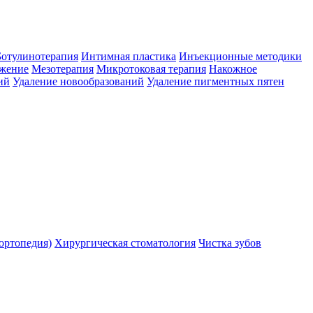
Ботулинотерапия
Интимная пластика
Инъекционные методики
ожение
Мезотерапия
Микротоковая терапия
Накожное
ий
Удаление новообразований
Удаление пигментных пятен
ортопедия)
Хирургическая стоматология
Чистка зубов