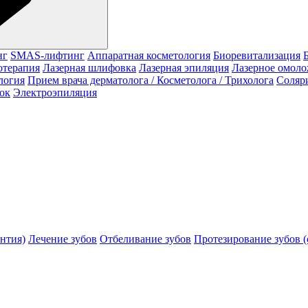
нг
SMAS-лифтинг
Аппаратная косметология
Биоревитализация
отерапия
Лазерная шлифовка
Лазерная эпиляция
Лазерное омол
логия
Прием врача дерматолога / Косметолога / Трихолога
Соляр
ок
Электроэпиляция
нтия)
Лечение зубов
Отбеливание зубов
Протезирование зубов (