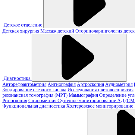
Детское отделение
Детская хирургия
Массаж детский
Оториноларингология детск
Диагностика
Авторефрактометрия
Ангиография
Артроскопия
Аудиометрия
Зондирование слезного канала
Исследования цветовосприятия
резонансная томография (МРТ)
Маммография
Определение угл
Риноскопия
Спирометрия
Суточное мониторирование АД (С
Функциональная диагностика
Холтеровское мониторирование