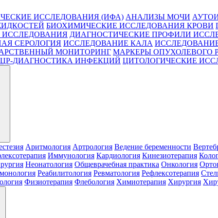
ЧЕСКИЕ ИССЛЕДОВАНИЯ (ИФА)
АНАЛИЗЫ МОЧИ
АУТО
ЖИДКОСТЕЙ
БИОХИМИЧЕСКИЕ ИССЛЕДОВАНИЯ КРОВИ
 ИССЛЕДОВАНИЯ
ДИАГНОСТИЧЕСКИЕ ПРОФИЛИ ИССЛ
АЯ СЕРОЛОГИЯ
ИССЛЕДОВАНИЕ КАЛА
ИССЛЕДОВАНИЕ
АРСТВЕННЫЙ МОНИТОРИНГ
МАРКЕРЫ ОПУХОЛЕВОГО 
ЦР-ДИАГНОСТИКА ИНФЕКЦИЙ
ЦИТОЛОГИЧЕСКИЕ ИСС
естезия
Аритмология
Артрология
Ведение беременности
Вертеб
лексотерапия
Иммунология
Кардиология
Кинезиотерапия
Коло
рургия
Неонатология
Общеврачебная практика
Онкология
Орто
монология
Реабилитология
Ревматология
Рефлексотерапия
Стел
ология
Физиотерапия
Флебология
Химиотерапия
Хирургия
Хиру