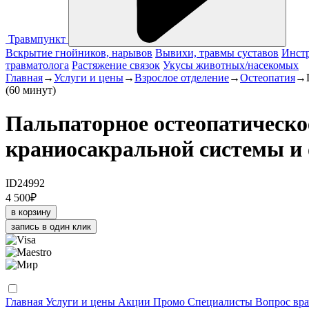
Травмпункт
Вскрытие гнойников, нарывов
Вывихи, травмы суставов
Инстр
травматолога
Растяжение связок
Укусы животных/насекомых
Главная
→
Услуги и цены
→
Взрослое отделение
→
Остеопатия
→
(60 минут)
Пальпаторное остеопатическо
краниосакральной системы и 
ID24992
4 500
₽
в корзину
запись в один клик
Главная
Услуги и цены
Акции
Промо
Специалисты
Вопрос вра