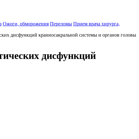
а
Ожоги, обморожения
Переломы
Прием врача хирурга,
еских дисфункций краниосакральной системы и органов головы
атических дисфункций