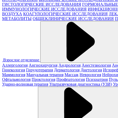
ГИСТОЛОГИЧЕСКИЕ ИССЛЕДОВАНИЯ
ГОРМОНАЛЬНЫЕ
ИММУНОЛОГИЧЕСКИЕ ИССЛЕДОВАНИЯ
ИНФЕКЦИОНН
ВОЗДУХА
КОАГУЛОЛОГИЧЕСКИЕ ИССЛЕДОВАНИЯ
ЛЕК
МЕТАБОЛИТЫ
ОБЩЕКЛИНИЧЕСКИЕ ИССЛЕДОВАНИЯ
П
Взрослое отделение
Аллергология
Ангиохирургия
Андрология
Анестезиология
Ан
Гинекология
Гирудотерапия
Дерматология
Диетология
Иглореф
Маммология
Мануальная терапия
Массаж
Неврология
Нейрохи
Офтальмология
Проктология
Профпатология
Психиатрия
Пуль
Ударно-волновая терапия
Ультразвуковая диагностика (УЗИ)
Ур