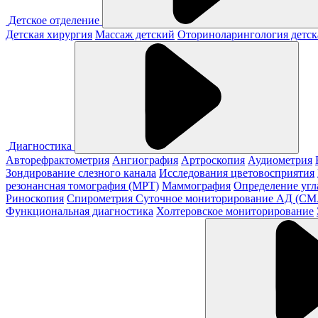
Детское отделение
Детская хирургия
Массаж детский
Оториноларингология детск
Диагностика
Авторефрактометрия
Ангиография
Артроскопия
Аудиометрия
Зондирование слезного канала
Исследования цветовосприятия
резонансная томография (МРТ)
Маммография
Определение угл
Риноскопия
Спирометрия
Суточное мониторирование АД (С
Функциональная диагностика
Холтеровское мониторирование