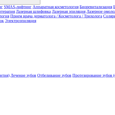
нг
SMAS-лифтинг
Аппаратная косметология
Биоревитализация
отерапия
Лазерная шлифовка
Лазерная эпиляция
Лазерное омол
логия
Прием врача дерматолога / Косметолога / Трихолога
Соляр
ок
Электроэпиляция
нтия)
Лечение зубов
Отбеливание зубов
Протезирование зубов (