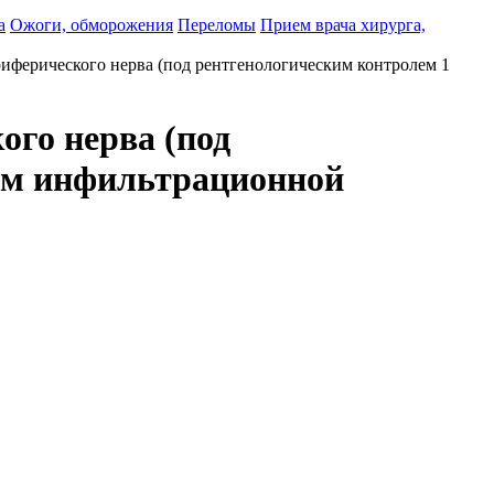
а
Ожоги, обморожения
Переломы
Прием врача хирурга,
риферического нерва (под рентгенологическим контролем 1
ого нерва (под
том инфильтрационной