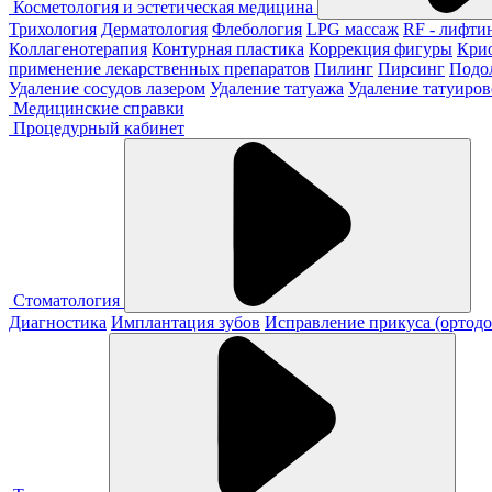
Косметология и эстетическая медицина
Трихология
Дерматология
Флебология
LPG массаж
RF - лифти
Коллагенотерапия
Контурная пластика
Коррекция фигуры
Кри
применение лекарственных препаратов
Пилинг
Пирсинг
Подо
Удаление сосудов лазером
Удаление татуажа
Удаление татуиров
Медицинские справки
Процедурный кабинет
Стоматология
Диагностика
Имплантация зубов
Исправление прикуса (ортодо