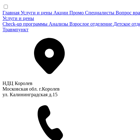
Главная
Услуги и цены
Акции
Промо
Специалисты
Вопрос вра
Услуги и цены
Check-up программы
Анализы
Взрослое отделение
Детское отд
Травмпункт
НДЦ Королев
Московская обл. г.Королев
ул. Калининградская д.15