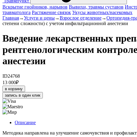
Травмпункт
Вскрытие гнойников, нарывов
Вывихи, травмы суставов
Инстр
травматолога
Растяжение связок
Укусы животных/насекомых
Главная
→
Услуги и цены
→
Взрослое отделение
→
Ортопедия-тр
степени сложности) с учетом инфильтрационной анестезии
Введение лекарственных препа
рентгенологическим контроле
анестезии
ID24768
13 000
₽
в корзину
запись в один клик
Описание
Методика направлена на улучшение самочувствия и профилакт