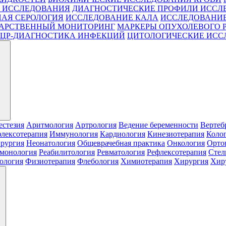
 ИССЛЕДОВАНИЯ
ДИАГНОСТИЧЕСКИЕ ПРОФИЛИ ИССЛ
АЯ СЕРОЛОГИЯ
ИССЛЕДОВАНИЕ КАЛА
ИССЛЕДОВАНИЕ
АРСТВЕННЫЙ МОНИТОРИНГ
МАРКЕРЫ ОПУХОЛЕВОГО 
ЦР-ДИАГНОСТИКА ИНФЕКЦИЙ
ЦИТОЛОГИЧЕСКИЕ ИСС
естезия
Аритмология
Артрология
Ведение беременности
Вертеб
лексотерапия
Иммунология
Кардиология
Кинезиотерапия
Коло
рургия
Неонатология
Общеврачебная практика
Онкология
Орто
монология
Реабилитология
Ревматология
Рефлексотерапия
Стел
ология
Физиотерапия
Флебология
Химиотерапия
Хирургия
Хиру