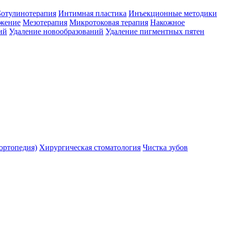
Ботулинотерапия
Интимная пластика
Инъекционные методики
ожение
Мезотерапия
Микротоковая терапия
Накожное
ий
Удаление новообразований
Удаление пигментных пятен
ортопедия)
Хирургическая стоматология
Чистка зубов