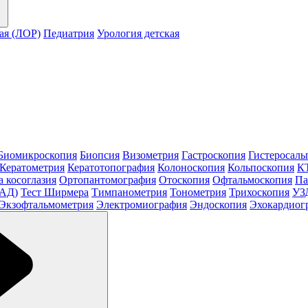
ая (ЛОР)
Педиатрия
Урология детская
Биомикроскопия
Биопсия
Визометрия
Гастроскопия
Гистеросаль
Кератометрия
Кератотопография
Колоноскопия
Кольпоскопия
КТ
а косоглазия
Ортопантомография
Отоскопия
Офтальмоскопия
Па
МАД)
Тест Ширмера
Тимпанометрия
Тонометрия
Трихоскопия
УЗ
Экзофтальмометрия
Электромиография
Эндоскопия
Эхокардиог