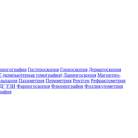
пингография
Гистероскопия
Гониоскопия
Дерматоскопия
 (компьютерная томография)
Ларингоскопия
Магнитно-
льпация
Пахиметрия
Периметрия
Рентген
Рефрактометрия
ДГ
УЗИ
Фарингоскопия
Флюорография
Фолликулометрия
рафия