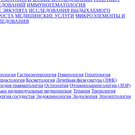
ЕДОВАНИЙ
ИММУНОГЕМАТОЛОГИЯ
 ЭЯКУЛЯТА
ИССЛЕДОВАНИЯ ВЫДЫХАЕМОГО
РОСТА
МЕДИЦИНСКИЕ УСЛУГИ
МИКРОЭЛЕМЕНТЫ И
ЛЕДОВАНИЯ
рология
Гастроэнтерология
Гематология
Гепатология
проктология
Косметология
Лечебная физкультура (ЛФК)
педия-травматология
Остеопатия
Оториноларингология (ЛОР)
ьки индивидуальные медицинские
Терапия
Трихология
ргия сосудистая
Эндокринология
Эндоскопия
Эпилептология