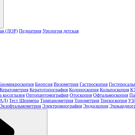
ая (ЛОР)
Педиатрия
Урология детская
Биомикроскопия
Биопсия
Визометрия
Гастроскопия
Гистеросаль
Кератометрия
Кератотопография
Колоноскопия
Кольпоскопия
КТ
а косоглазия
Ортопантомография
Отоскопия
Офтальмоскопия
Па
МАД)
Тест Ширмера
Тимпанометрия
Тонометрия
Трихоскопия
УЗ
Экзофтальмометрия
Электромиография
Эндоскопия
Эхокардиог