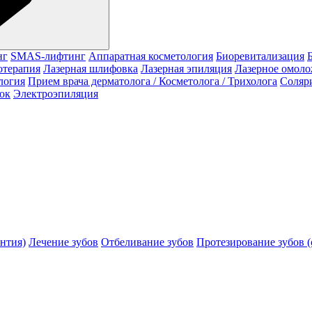
нг
SMAS-лифтинг
Аппаратная косметология
Биоревитализация
отерапия
Лазерная шлифовка
Лазерная эпиляция
Лазерное омол
логия
Прием врача дерматолога / Косметолога / Трихолога
Соляр
ок
Электроэпиляция
нтия)
Лечение зубов
Отбеливание зубов
Протезирование зубов (