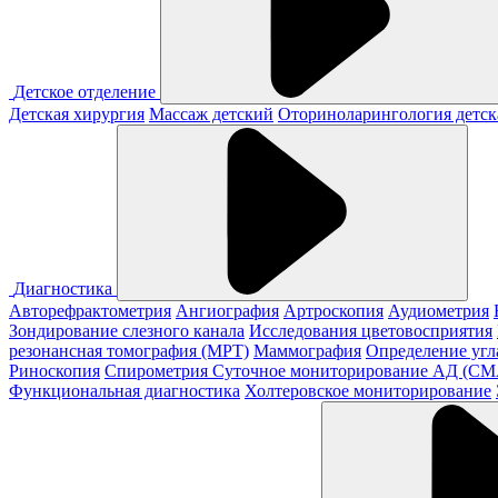
Детское отделение
Детская хирургия
Массаж детский
Оториноларингология детск
Диагностика
Авторефрактометрия
Ангиография
Артроскопия
Аудиометрия
Зондирование слезного канала
Исследования цветовосприятия
резонансная томография (МРТ)
Маммография
Определение угл
Риноскопия
Спирометрия
Суточное мониторирование АД (С
Функциональная диагностика
Холтеровское мониторирование