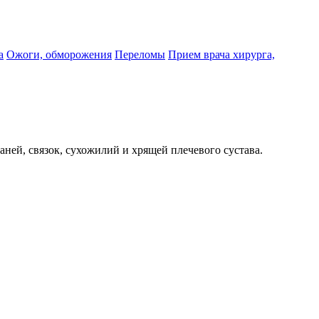
а
Ожоги, обморожения
Переломы
Прием врача хирурга,
ней, связок, сухожилий и хрящей плечевого сустава.