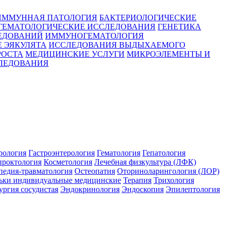
ИММУННАЯ ПАТОЛОГИЯ
БАКТЕРИОЛОГИЧЕСКИЕ
ГЕМАТОЛОГИЧЕСКИЕ ИССЛЕДОВАНИЯ
ГЕНЕТИКА
ЕДОВАНИЙ
ИММУНОГЕМАТОЛОГИЯ
 ЭЯКУЛЯТА
ИССЛЕДОВАНИЯ ВЫДЫХАЕМОГО
РОСТА
МЕДИЦИНСКИЕ УСЛУГИ
МИКРОЭЛЕМЕНТЫ И
ЛЕДОВАНИЯ
рология
Гастроэнтерология
Гематология
Гепатология
проктология
Косметология
Лечебная физкультура (ЛФК)
педия-травматология
Остеопатия
Оториноларингология (ЛОР)
ьки индивидуальные медицинские
Терапия
Трихология
ргия сосудистая
Эндокринология
Эндоскопия
Эпилептология