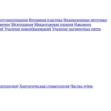
Ботулинотерапия
Интимная пластика
Инъекционные методики
ожение
Мезотерапия
Микротоковая терапия
Накожное
ий
Удаление новообразований
Удаление пигментных пятен
ортопедия)
Хирургическая стоматология
Чистка зубов