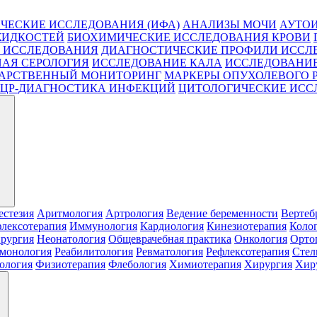
ЧЕСКИЕ ИССЛЕДОВАНИЯ (ИФА)
АНАЛИЗЫ МОЧИ
АУТО
ЖИДКОСТЕЙ
БИОХИМИЧЕСКИЕ ИССЛЕДОВАНИЯ КРОВИ
 ИССЛЕДОВАНИЯ
ДИАГНОСТИЧЕСКИЕ ПРОФИЛИ ИССЛ
АЯ СЕРОЛОГИЯ
ИССЛЕДОВАНИЕ КАЛА
ИССЛЕДОВАНИЕ
АРСТВЕННЫЙ МОНИТОРИНГ
МАРКЕРЫ ОПУХОЛЕВОГО 
ЦР-ДИАГНОСТИКА ИНФЕКЦИЙ
ЦИТОЛОГИЧЕСКИЕ ИСС
естезия
Аритмология
Артрология
Ведение беременности
Вертеб
лексотерапия
Иммунология
Кардиология
Кинезиотерапия
Коло
рургия
Неонатология
Общеврачебная практика
Онкология
Орто
монология
Реабилитология
Ревматология
Рефлексотерапия
Стел
ология
Физиотерапия
Флебология
Химиотерапия
Хирургия
Хиру