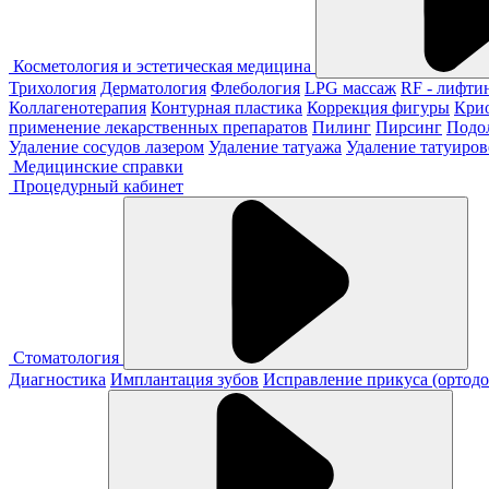
Косметология и эстетическая медицина
Трихология
Дерматология
Флебология
LPG массаж
RF - лифти
Коллагенотерапия
Контурная пластика
Коррекция фигуры
Кри
применение лекарственных препаратов
Пилинг
Пирсинг
Подо
Удаление сосудов лазером
Удаление татуажа
Удаление татуиров
Медицинские справки
Процедурный кабинет
Стоматология
Диагностика
Имплантация зубов
Исправление прикуса (ортодо