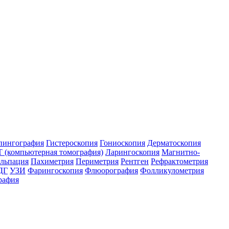
пингография
Гистероскопия
Гониоскопия
Дерматоскопия
 (компьютерная томография)
Ларингоскопия
Магнитно-
льпация
Пахиметрия
Периметрия
Рентген
Рефрактометрия
ДГ
УЗИ
Фарингоскопия
Флюорография
Фолликулометрия
рафия