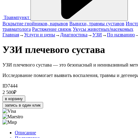
Травмпункт
Вскрытие гнойников, нарывов
Вывихи, травмы суставов
Инстр
травматолога
Растяжение связок
Укусы животных/насекомых
Главная
→
Услуги и цены
→
Диагностика
→
УЗИ
→
По названию
УЗИ плечевого сустава
УЗИ плечевого сустава — это безопасный и неинвазивный метод
Исследование помогает выявить воспаления, травмы и дегенер
ID7444
2 500
₽
в корзину
запись в один клик
Описание