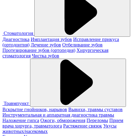
Стоматология
Диагностика
Имплантация зубов
Исправление прикуса
(ортодонтия)
Лечение зубов
Отбеливание зубов
Протезирование зубов (ортопедия)
Хирургическая
стоматология
Чистка зубов
Травмпункт
Вскрытие гнойников, нарывов
Вывихи, травмы суставов
Инструментальная и аппаратная диагностика травмы
Наложение гипса
Ожоги, обморожения
Переломы
Прием
врача хирурга, травматолога
Растяжение связок
Укусы
животных/насекомых