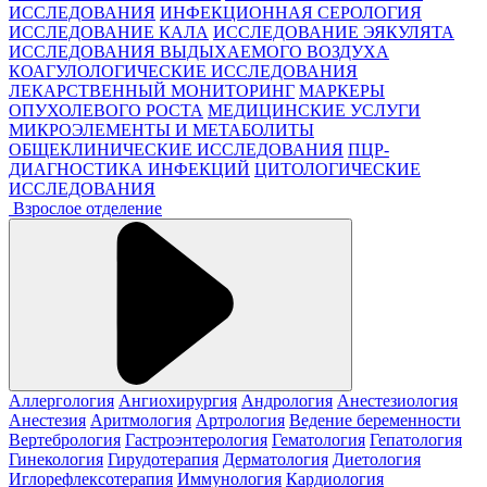
ИССЛЕДОВАНИЯ
ИНФЕКЦИОННАЯ СЕРОЛОГИЯ
ИССЛЕДОВАНИЕ КАЛА
ИССЛЕДОВАНИЕ ЭЯКУЛЯТА
ИССЛЕДОВАНИЯ ВЫДЫХАЕМОГО ВОЗДУХА
КОАГУЛОЛОГИЧЕСКИЕ ИССЛЕДОВАНИЯ
ЛЕКАРСТВЕННЫЙ МОНИТОРИНГ
МАРКЕРЫ
ОПУХОЛЕВОГО РОСТА
МЕДИЦИНСКИЕ УСЛУГИ
МИКРОЭЛЕМЕНТЫ И МЕТАБОЛИТЫ
ОБЩЕКЛИНИЧЕСКИЕ ИССЛЕДОВАНИЯ
ПЦР-
ДИАГНОСТИКА ИНФЕКЦИЙ
ЦИТОЛОГИЧЕСКИЕ
ИССЛЕДОВАНИЯ
Взрослое отделение
Аллергология
Ангиохирургия
Андрология
Анестезиология
Анестезия
Аритмология
Артрология
Ведение беременности
Вертебрология
Гастроэнтерология
Гематология
Гепатология
Гинекология
Гирудотерапия
Дерматология
Диетология
Иглорефлексотерапия
Иммунология
Кардиология