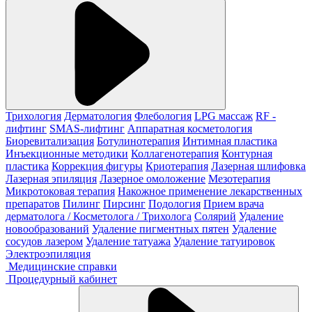
Трихология
Дерматология
Флебология
LPG массаж
RF -
лифтинг
SMAS-лифтинг
Аппаратная косметология
Биоревитализация
Ботулинотерапия
Интимная пластика
Инъекционные методики
Коллагенотерапия
Контурная
пластика
Коррекция фигуры
Криотерапия
Лазерная шлифовка
Лазерная эпиляция
Лазерное омоложение
Мезотерапия
Микротоковая терапия
Накожное применение лекарственных
препаратов
Пилинг
Пирсинг
Подология
Прием врача
дерматолога / Косметолога / Трихолога
Солярий
Удаление
новообразований
Удаление пигментных пятен
Удаление
сосудов лазером
Удаление татуажа
Удаление татуировок
Электроэпиляция
Медицинские справки
Процедурный кабинет