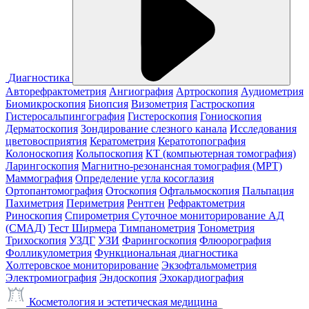
Диагностика
Авторефрактометрия
Ангиография
Артроскопия
Аудиометрия
Биомикроскопия
Биопсия
Визометрия
Гастроскопия
Гистеросальпингография
Гистероскопия
Гониоскопия
Дерматоскопия
Зондирование слезного канала
Исследования
цветовосприятия
Кератометрия
Кератотопография
Колоноскопия
Кольпоскопия
КТ (компьютерная томография)
Ларингоскопия
Магнитно-резонансная томография (МРТ)
Маммография
Определение угла косоглазия
Ортопантомография
Отоскопия
Офтальмоскопия
Пальпация
Пахиметрия
Периметрия
Рентген
Рефрактометрия
Риноскопия
Спирометрия
Суточное мониторирование АД
(СМАД)
Тест Ширмера
Тимпанометрия
Тонометрия
Трихоскопия
УЗДГ
УЗИ
Фарингоскопия
Флюорография
Фолликулометрия
Функциональная диагностика
Холтеровское мониторирование
Экзофтальмометрия
Электромиография
Эндоскопия
Эхокардиография
Косметология и эстетическая медицина