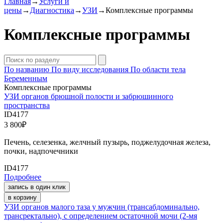
Главная
→
Услуги и
цены
→
Диагностика
→
УЗИ
→
Комплексные программы
Комплексные программы
По названию
По виду исследования
По области тела
Беременным
Комплексные программы
УЗИ органов брюшной полости и забрюшинного
пространства
ID4177
3 800
₽
Печень, селезенка, желчный пузырь, поджелудочная железа,
почки, надпочечники
ID4177
Подробнее
запись в один клик
в корзину
УЗИ органов малого таза у мужчин (трансабдоминально,
трансректально), с определением остаточной мочи (2-мя