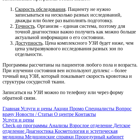
Скорость обследования
. Пациенту не нужно
записываться на несколько разных исследований,
дважды или более раз выполнять подготовку.
Точность
. Организм – единая система, поэтому для
точной диагностики важно получить как можно больше
актуальной информации о его состоянии.
Доступность
. Цена комплексного УЗИ будет ниже, чем
цена ультразвукового исследования разных зон по
отдельности.
Программы рассчитаны на пациентов любого пола и возраста.
При изучении состояния вен используют дуплекс – более
точный вид УЗИ, который показывает скорость кровотока и
структуры сосудистой ткани.
Записаться на УЗИ можно по телефону или через форму
обратной связи.
Главная
Услуги и цены
Акции
Промо
Специалисты
Вопрос
врачу
Новости / Статьи
О центре
Контакты
Услуги и цены
Check-up программы
Анализы
Взрослое отделение
Детское
отделение
Диагностика
Косметология и эстетическая
медицина
Медицинские справки
Процедурный кабинет