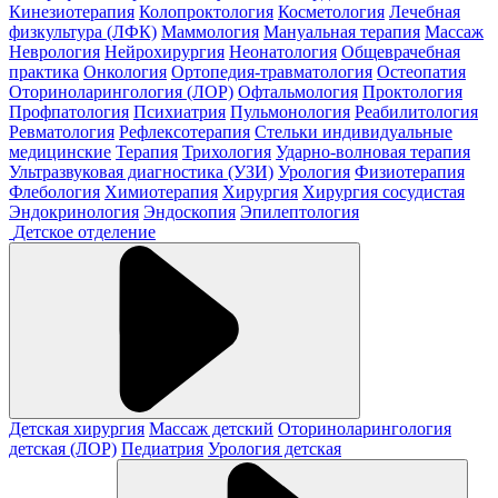
Кинезиотерапия
Колопроктология
Косметология
Лечебная
физкультура (ЛФК)
Маммология
Мануальная терапия
Массаж
Неврология
Нейрохирургия
Неонатология
Общеврачебная
практика
Онкология
Ортопедия-травматология
Остеопатия
Оториноларингология (ЛОР)
Офтальмология
Проктология
Профпатология
Психиатрия
Пульмонология
Реабилитология
Ревматология
Рефлексотерапия
Стельки индивидуальные
медицинские
Терапия
Трихология
Ударно-волновая терапия
Ультразвуковая диагностика (УЗИ)
Урология
Физиотерапия
Флебология
Химиотерапия
Хирургия
Хирургия сосудистая
Эндокринология
Эндоскопия
Эпилептология
Детское отделение
Детская хирургия
Массаж детский
Оториноларингология
детская (ЛОР)
Педиатрия
Урология детская