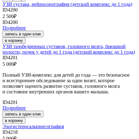
УЗИ сустава, нейросонография (детский комплекс до 1 года)
ID4200
2 500
₽
ID4200
Подробнее
запись в один клик
в корзину
УЗИ тазобедренных суставов, головного мозга, брюшной
полости, почек у детей до 1 года (детский комплекс до 1 года)
ID4201
5 000
₽
Полный УЗИ-комплекс для детей до года — это безопасное
и всестороннее обследование за один визит, которое
позволяет оценить развитие суставов, головного мозга
и состояние внутренних органов вашего малыша.
ID4201
Подробнее
запись в один клик
в корзину
Эхогистеросальпингография
ID4218
5 000
₽