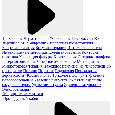
Трихология
Дерматология
Флебология
LPG массаж
RF -
лифтинг
SMAS-лифтинг
Аппаратная косметология
Биоревитализация
Ботулинотерапия
Интимная пластика
Инъекционные методики
Коллагенотерапия
Контурная
пластика
Коррекция фигуры
Криотерапия
Лазерная шлифовка
Лазерная эпиляция
Лазерное омоложение
Мезотерапия
Микротоковая терапия
Накожное применение лекарственных
препаратов
Пилинг
Пирсинг
Подология
Прием врача
дерматолога / Косметолога / Трихолога
Солярий
Удаление
новообразований
Удаление пигментных пятен
Удаление
сосудов лазером
Удаление татуажа
Удаление татуировок
Электроэпиляция
Медицинские справки
Процедурный кабинет