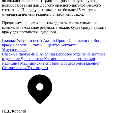
возможность исключить ранние признаки туберкулеза,
новообразования или другого опасного патологического
состояния. Процедура занимает не больше 15 минут и
отличается незначительной лучевой нагрузкой.
Предлагаем нашим клиентам сделать печать снимка на
пленке. В таком виде результата можно будет сразу передать
врачу для постановки диагноза.
Главная
Услуги и цены
Акции
Промо
Специалисты
Вопрос
врачу
Новости / Статьи
О центре
Контакты
Услуги и цены
Check-up программы
Анализы
Взрослое отделение
Детское
отделение
Диагностика
Косметология и эстетическая
медицина
Медицинские справки
Процедурный кабинет
Стоматология
Травмпункт
НДЦ Королев