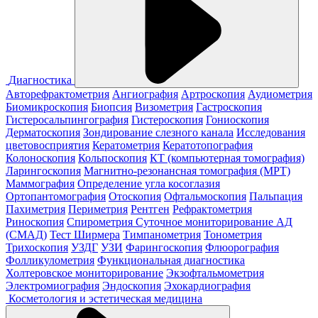
Диагностика
Авторефрактометрия
Ангиография
Артроскопия
Аудиометрия
Биомикроскопия
Биопсия
Визометрия
Гастроскопия
Гистеросальпингография
Гистероскопия
Гониоскопия
Дерматоскопия
Зондирование слезного канала
Исследования
цветовосприятия
Кератометрия
Кератотопография
Колоноскопия
Кольпоскопия
КТ (компьютерная томография)
Ларингоскопия
Магнитно-резонансная томография (МРТ)
Маммография
Определение угла косоглазия
Ортопантомография
Отоскопия
Офтальмоскопия
Пальпация
Пахиметрия
Периметрия
Рентген
Рефрактометрия
Риноскопия
Спирометрия
Суточное мониторирование АД
(СМАД)
Тест Ширмера
Тимпанометрия
Тонометрия
Трихоскопия
УЗДГ
УЗИ
Фарингоскопия
Флюорография
Фолликулометрия
Функциональная диагностика
Холтеровское мониторирование
Экзофтальмометрия
Электромиография
Эндоскопия
Эхокардиография
Косметология и эстетическая медицина