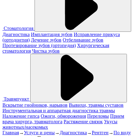
Стоматология
Диагностика
Имплантация зубов
Исправление прикуса
(ортодонтия)
Лечение зубов
Отбеливание зубов
Протезирование зубов (ортопедия)
Хирургическая
стоматология
Чистка зубов
Травмпункт
Вскрытие гнойников, нарывов
Вывихи, травмы суставов
Инструментальная и аппаратная диагностика травмы
Наложение гипса
Ожоги, обморожения
Переломы
Прием
врача хирурга, травматолога
Растяжение связок
Укусы
животных/насекомых
Главная
→
Услуги и цены
→
Диагностика
→
Рентген
→
По виду