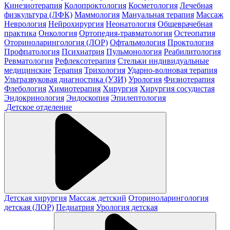
Кинезиотерапия
Колопроктология
Косметология
Лечебная
физкультура (ЛФК)
Маммология
Мануальная терапия
Массаж
Неврология
Нейрохирургия
Неонатология
Общеврачебная
практика
Онкология
Ортопедия-травматология
Остеопатия
Оториноларингология (ЛОР)
Офтальмология
Проктология
Профпатология
Психиатрия
Пульмонология
Реабилитология
Ревматология
Рефлексотерапия
Стельки индивидуальные
медицинские
Терапия
Трихология
Ударно-волновая терапия
Ультразвуковая диагностика (УЗИ)
Урология
Физиотерапия
Флебология
Химиотерапия
Хирургия
Хирургия сосудистая
Эндокринология
Эндоскопия
Эпилептология
Детское отделение
Детская хирургия
Массаж детский
Оториноларингология
детская (ЛОР)
Педиатрия
Урология детская