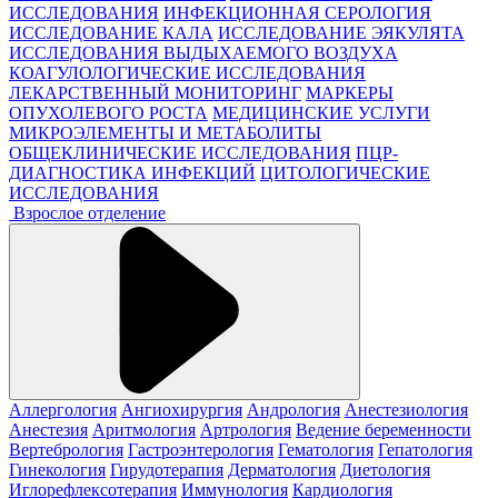
ИССЛЕДОВАНИЯ
ИНФЕКЦИОННАЯ СЕРОЛОГИЯ
ИССЛЕДОВАНИЕ КАЛА
ИССЛЕДОВАНИЕ ЭЯКУЛЯТА
ИССЛЕДОВАНИЯ ВЫДЫХАЕМОГО ВОЗДУХА
КОАГУЛОЛОГИЧЕСКИЕ ИССЛЕДОВАНИЯ
ЛЕКАРСТВЕННЫЙ МОНИТОРИНГ
МАРКЕРЫ
ОПУХОЛЕВОГО РОСТА
МЕДИЦИНСКИЕ УСЛУГИ
МИКРОЭЛЕМЕНТЫ И МЕТАБОЛИТЫ
ОБЩЕКЛИНИЧЕСКИЕ ИССЛЕДОВАНИЯ
ПЦР-
ДИАГНОСТИКА ИНФЕКЦИЙ
ЦИТОЛОГИЧЕСКИЕ
ИССЛЕДОВАНИЯ
Взрослое отделение
Аллергология
Ангиохирургия
Андрология
Анестезиология
Анестезия
Аритмология
Артрология
Ведение беременности
Вертебрология
Гастроэнтерология
Гематология
Гепатология
Гинекология
Гирудотерапия
Дерматология
Диетология
Иглорефлексотерапия
Иммунология
Кардиология