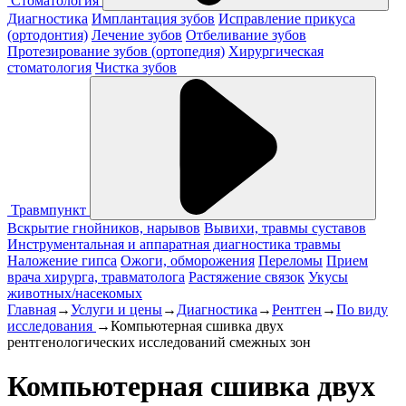
Стоматология
Диагностика
Имплантация зубов
Исправление прикуса
(ортодонтия)
Лечение зубов
Отбеливание зубов
Протезирование зубов (ортопедия)
Хирургическая
стоматология
Чистка зубов
Травмпункт
Вскрытие гнойников, нарывов
Вывихи, травмы суставов
Инструментальная и аппаратная диагностика травмы
Наложение гипса
Ожоги, обморожения
Переломы
Прием
врача хирурга, травматолога
Растяжение связок
Укусы
животных/насекомых
Главная
→
Услуги и цены
→
Диагностика
→
Рентген
→
По виду
исследования
→
Компьютерная сшивка двух
рентгенологических исследований смежных зон
Компьютерная сшивка двух