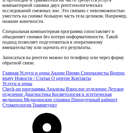
компьютерной сшивки двух рентгенологических
исследований смежных зон. Это связано с невозможностью
уместить на снимке большую часть тела целиком. Например,
нижние конечности.
Специальная компьютерная программа сопоставляет и
объединяет снимки без потери информативности. Такой
подход позволяет подготовиться к оперативному
вмешательству или оценить его результаты.
Записаться на рентген можно по телефону или через форму
обратной связи.
Главная
Услуги и цены
Акции
Промо
Специалисты
Вопрос
врачу
Новости / Статьи
О центре
Контакты
Услуги и цены
Check-up программы
Анализы
Взрослое отделение
Детское
отделение
Диагностика
Косметология и эстетическая
медицина
Медицинские справки
Процедурный кабинет
Стоматология
Травмпункт