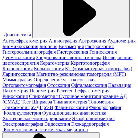
Диагностика
Авторефрактометрия
Ангиография
Артроскопия
Аудиометрия
Биомикроскопия
Биопсия
Визометрия
Гастроскопия
Гистеросальпингография
Гистероскопия
Гониоскопия
Дерматоскопия
Зондирование слезного канала
Исследования
цветовосприятия
Кератометрия
Кератотопография
Колоноскопия
Кольпоскопия
КТ (компьютерная томография)
Ларингоскопия
Магнитно-резонансная томография (МРТ)
Маммография
Определение угла косоглазия
Ортопантомография
Отоскопия
Офтальмоскопия
Пальпация
Пахиметрия
Периметрия
Рентген
Рефрактометрия
Риноскопия
Спирометрия
Суточное мониторирование АД
(СМАД)
Тест Ширмера
Тимпанометрия
Тонометрия
Трихоскопия
УЗДГ
УЗИ
Фарингоскопия
Флюорография
Фолликулометрия
Функциональная диагностика
Холтеровское мониторирование
Экзофтальмометрия
Электромиография
Эндоскопия
Эхокардиография
Косметология и эстетическая медицина