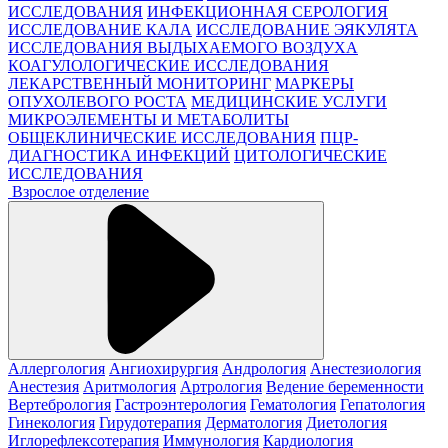
ИССЛЕДОВАНИЯ
ИНФЕКЦИОННАЯ СЕРОЛОГИЯ
ИССЛЕДОВАНИЕ КАЛА
ИССЛЕДОВАНИЕ ЭЯКУЛЯТА
ИССЛЕДОВАНИЯ ВЫДЫХАЕМОГО ВОЗДУХА
КОАГУЛОЛОГИЧЕСКИЕ ИССЛЕДОВАНИЯ
ЛЕКАРСТВЕННЫЙ МОНИТОРИНГ
МАРКЕРЫ
ОПУХОЛЕВОГО РОСТА
МЕДИЦИНСКИЕ УСЛУГИ
МИКРОЭЛЕМЕНТЫ И МЕТАБОЛИТЫ
ОБЩЕКЛИНИЧЕСКИЕ ИССЛЕДОВАНИЯ
ПЦР-
ДИАГНОСТИКА ИНФЕКЦИЙ
ЦИТОЛОГИЧЕСКИЕ
ИССЛЕДОВАНИЯ
Взрослое отделение
Аллергология
Ангиохирургия
Андрология
Анестезиология
Анестезия
Аритмология
Артрология
Ведение беременности
Вертебрология
Гастроэнтерология
Гематология
Гепатология
Гинекология
Гирудотерапия
Дерматология
Диетология
Иглорефлексотерапия
Иммунология
Кардиология