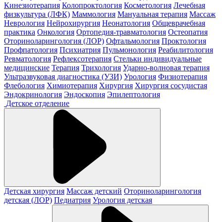
Кинезиотерапия
Колопроктология
Косметология
Лечебная
физкультура (ЛФК)
Маммология
Мануальная терапия
Массаж
Неврология
Нейрохирургия
Неонатология
Общеврачебная
практика
Онкология
Ортопедия-травматология
Остеопатия
Оториноларингология (ЛОР)
Офтальмология
Проктология
Профпатология
Психиатрия
Пульмонология
Реабилитология
Ревматология
Рефлексотерапия
Стельки индивидуальные
медицинские
Терапия
Трихология
Ударно-волновая терапия
Ультразвуковая диагностика (УЗИ)
Урология
Физиотерапия
Флебология
Химиотерапия
Хирургия
Хирургия сосудистая
Эндокринология
Эндоскопия
Эпилептология
Детское отделение
Детская хирургия
Массаж детский
Оториноларингология
детская (ЛОР)
Педиатрия
Урология детская