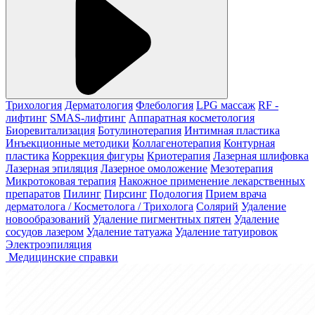
Трихология
Дерматология
Флебология
LPG массаж
RF -
лифтинг
SMAS-лифтинг
Аппаратная косметология
Биоревитализация
Ботулинотерапия
Интимная пластика
Инъекционные методики
Коллагенотерапия
Контурная
пластика
Коррекция фигуры
Криотерапия
Лазерная шлифовка
Лазерная эпиляция
Лазерное омоложение
Мезотерапия
Микротоковая терапия
Накожное применение лекарственных
препаратов
Пилинг
Пирсинг
Подология
Прием врача
дерматолога / Косметолога / Трихолога
Солярий
Удаление
новообразований
Удаление пигментных пятен
Удаление
сосудов лазером
Удаление татуажа
Удаление татуировок
Электроэпиляция
Медицинские справки