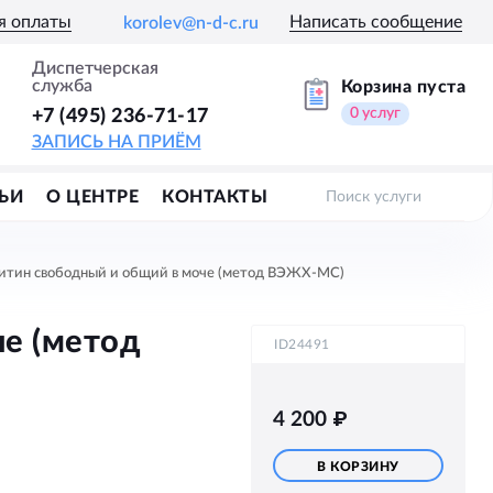
я оплаты
Написать сообщение
korolev@n-d-c.ru
Диспетчерская
служба
Корзина пуста
0
услуг
+7 (495) 236-71-17
ЗАПИСЬ НА ПРИЁМ
ЬИ
О ЦЕНТРЕ
КОНТАКТЫ
Поиск услуги
нитин свободный и общий в моче (метод ВЭЖХ-МС)
че (метод
ID24491
4 200
₽
В КОРЗИНУ