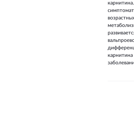
карнитина.
симптомат
возрастны
метаболиз
развивает
вальпроево
дифференц
карнитина 
заболевани