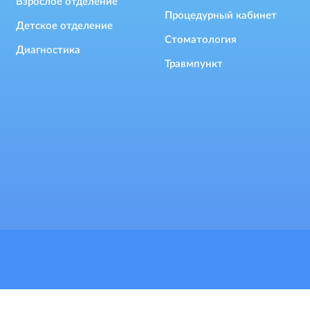
Взрослое отделение
Процедурный кабинет
Детское отделение
Стоматология
Диагностика
Травмпункт
файлы cookie для предоставления сервисов и улучшения
елем. Продолжая просмотр веб-сайта, Вы автоматически