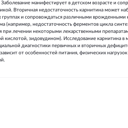
 Заболевание манифестирует в детском возрасте и соп
икой. Вторичная недостаточность карнитина может наб
х группах и сопровождаться различными врожденными
ма (например, недостаточность ферментов цикла синте
ся при лечении некоторыми лекарственными препаратам
й кислотой, зидовудином). Исследование карнитина в 
иальной диагностики первичных и вторичных дефицито
зависит от особенностей питания, физических нагрузо
й.