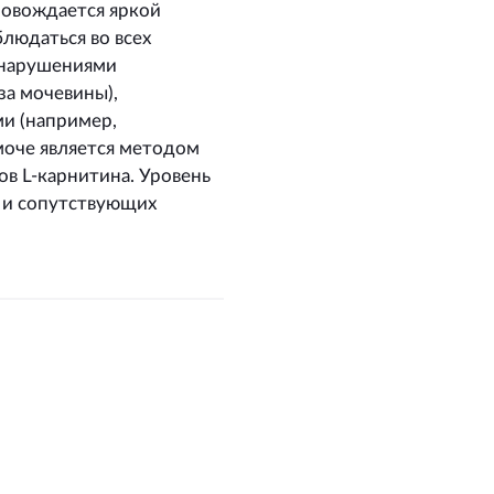
ровождается яркой
людаться во всех
 нарушениями
за мочевины),
и (например,
моче является методом
в L-карнитина. Уровень
к и сопутствующих