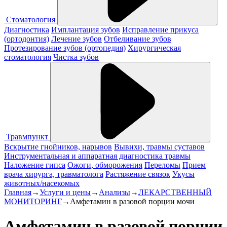
Стоматология
Диагностика
Имплантация зубов
Исправление прикуса
(ортодонтия)
Лечение зубов
Отбеливание зубов
Протезирование зубов (ортопедия)
Хирургическая
стоматология
Чистка зубов
Травмпункт
Вскрытие гнойников, нарывов
Вывихи, травмы суставов
Инструментальная и аппаратная диагностика травмы
Наложение гипса
Ожоги, обморожения
Переломы
Прием
врача хирурга, травматолога
Растяжение связок
Укусы
животных/насекомых
Главная
→
Услуги и цены
→
Анализы
→
ЛЕКАРСТВЕННЫЙ
МОНИТОРИНГ
→
Амфетамин в разовой порции мочи
Амфетамин в разовой порции