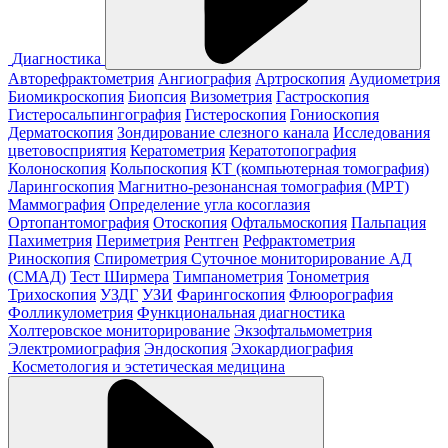
Диагностика
Авторефрактометрия
Ангиография
Артроскопия
Аудиометрия
Биомикроскопия
Биопсия
Визометрия
Гастроскопия
Гистеросальпингография
Гистероскопия
Гониоскопия
Дерматоскопия
Зондирование слезного канала
Исследования
цветовосприятия
Кератометрия
Кератотопография
Колоноскопия
Кольпоскопия
КТ (компьютерная томография)
Ларингоскопия
Магнитно-резонансная томография (МРТ)
Маммография
Определение угла косоглазия
Ортопантомография
Отоскопия
Офтальмоскопия
Пальпация
Пахиметрия
Периметрия
Рентген
Рефрактометрия
Риноскопия
Спирометрия
Суточное мониторирование АД
(СМАД)
Тест Ширмера
Тимпанометрия
Тонометрия
Трихоскопия
УЗДГ
УЗИ
Фарингоскопия
Флюорография
Фолликулометрия
Функциональная диагностика
Холтеровское мониторирование
Экзофтальмометрия
Электромиография
Эндоскопия
Эхокардиография
Косметология и эстетическая медицина