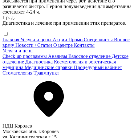
всасывается при применении через рот, действие его
развивается быстро. Период полувыведения для амфетамина
составляет 4-24 ч.
1 р. д.
Диагностика и лечение при применении этих препаратов.
Главная
Услуги и цены
Акции
Промо
Специалисты
Вопрос
врачу
Новости / Статьи
О центре
Контакты
Услуги и цены
Check-up программы
Анализы
Взрослое отделение
Детское
отделение
Диагностика
Косметология и эстетическая
медицина
Медицинские справки
Процедурный кабинет
Стоматология
Травмпункт
НДЦ Королев
Московская обл. г.Королев
ул. Калининградская д.15