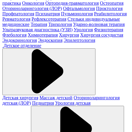
практика
Онкология
Ортопедия-травматология
Остеопатия
Оториноларингология (ЛОР)
Офтальмология
Проктология
Профпатология
Психиатрия
Пульмонология
Реабилитология
Ревматология
Рефлексотерапия
Стельки индивидуальные
медицинские
Терапия
Трихология
Ударно-волновая терапия
Ультразвуковая диагностика (УЗИ)
Урология
Физиотерапия
Флебология
Химиотерапия
Хирургия
Хирургия сосудистая
Эндокринология
Эндоскопия
Эпилептология
Детское отделение
Детская хирургия
Массаж детский
Оториноларингология
детская (ЛОР)
Педиатрия
Урология детская