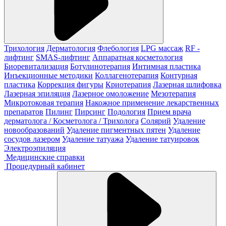
Трихология
Дерматология
Флебология
LPG массаж
RF -
лифтинг
SMAS-лифтинг
Аппаратная косметология
Биоревитализация
Ботулинотерапия
Интимная пластика
Инъекционные методики
Коллагенотерапия
Контурная
пластика
Коррекция фигуры
Криотерапия
Лазерная шлифовка
Лазерная эпиляция
Лазерное омоложение
Мезотерапия
Микротоковая терапия
Накожное применение лекарственных
препаратов
Пилинг
Пирсинг
Подология
Прием врача
дерматолога / Косметолога / Трихолога
Солярий
Удаление
новообразований
Удаление пигментных пятен
Удаление
сосудов лазером
Удаление татуажа
Удаление татуировок
Электроэпиляция
Медицинские справки
Процедурный кабинет