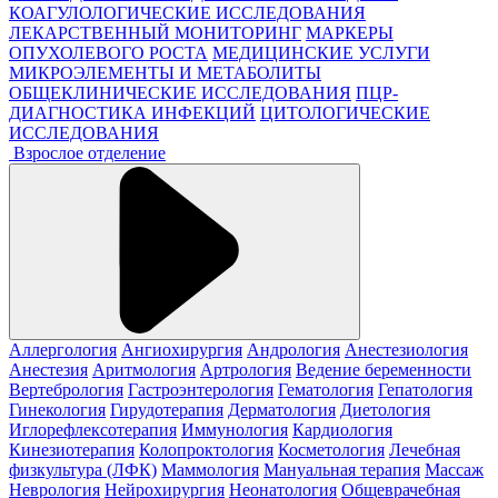
КОАГУЛОЛОГИЧЕСКИЕ ИССЛЕДОВАНИЯ
ЛЕКАРСТВЕННЫЙ МОНИТОРИНГ
МАРКЕРЫ
ОПУХОЛЕВОГО РОСТА
МЕДИЦИНСКИЕ УСЛУГИ
МИКРОЭЛЕМЕНТЫ И МЕТАБОЛИТЫ
ОБЩЕКЛИНИЧЕСКИЕ ИССЛЕДОВАНИЯ
ПЦР-
ДИАГНОСТИКА ИНФЕКЦИЙ
ЦИТОЛОГИЧЕСКИЕ
ИССЛЕДОВАНИЯ
Взрослое отделение
Аллергология
Ангиохирургия
Андрология
Анестезиология
Анестезия
Аритмология
Артрология
Ведение беременности
Вертебрология
Гастроэнтерология
Гематология
Гепатология
Гинекология
Гирудотерапия
Дерматология
Диетология
Иглорефлексотерапия
Иммунология
Кардиология
Кинезиотерапия
Колопроктология
Косметология
Лечебная
физкультура (ЛФК)
Маммология
Мануальная терапия
Массаж
Неврология
Нейрохирургия
Неонатология
Общеврачебная