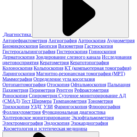
Диагностика
Авторефрактометрия
Ангиография
Артроскопия
Аудиометрия
Биомикроскопия
Биопсия
Визометрия
Гастроскопия
Гистеросальпингография
Гистероскопия
Гониоскопия
Дерматоскопия
Зондирование слезного канала
Исследования
цветовосприятия
Кератометрия
Кератотопография
Колоноскопия
Кольпоскопия
КТ (компьютерная томография)
Ларингоскопия
Магнитно-резонансная томография (МРТ)
Маммография
Определение угла косоглазия
Ортопантомография
Отоскопия
Офтальмоскопия
Пальпация
Пахиметрия
Периметрия
Рентген
Рефрактометрия
Риноскопия
Спирометрия
Суточное мониторирование АД
(СМАД)
Тест Ширмера
Тимпанометрия
Тонометрия
Трихоскопия
УЗДГ
УЗИ
Фарингоскопия
Флюорография
Фолликулометрия
Функциональная диагностика
Холтеровское мониторирование
Экзофтальмометрия
Электромиография
Эндоскопия
Эхокардиография
Косметология и эстетическая медицина