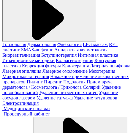
Трихология
Дерматология
Флебология
LPG массаж
RF -
лифтинг
SMAS-лифтинг
Аппаратная косметология
Биоревитализация
Ботулинотерапия
Интимная пластика
Инъекционные методики
Коллагенотерапия
Контурная
пластика
Коррекция фигуры
Криотерапия
Лазерная шлифовка
Лазерная эпиляция
Лазерное омоложение
Мезотерапия
Микротоковая терапия
Накожное применение лекарственных
препаратов
Пилинг
Пирсинг
Подология
Прием врача
дерматолога / Косметолога / Трихолога
Солярий
Удаление
новообразований
Удаление пигментных пятен
Удаление
сосудов лазером
Удаление татуажа
Удаление татуировок
Электроэпиляция
Медицинские справки
Процедурный кабинет