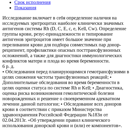
Срок исполнения
Показания
Исследование включает в себя определение наличия на
исследуемых эритроцитах наиболее клинически значимых
антигенов системы Rh (D, C, E, c, e, Kell, Cw). Определение
группы крови, резус-принадлежности и типирование
антигенов эритроцитов имеет большое значение при
переливании крови для подбора совместимых пар донор-
реципиент, профилактики опасных посттрансфузионных
осложнений, а также для диагностики иммунологических
конфликтов матери и плода во время беременности.
6 р. д.
• Обследования перед планирующимися гемотрансфузиями в
целях снижения частоты трансфузионных реакций; •
Дополнительные обследования во время беременности в
целях оценки статуса по системе Rh и Kell; • Диагностика,
оценка риска возникновения гемолитической болезни
новорожденных и решение о своевременном адекватном
лечении данной патологии; • Обследование всех доноров
крови в соответствии с приказом Министерства
здравоохранения Российской Федерации №183н от
02.04.2013г. «Об утверждении правил клинического
использования донорской крови и (или) ее компонентов».