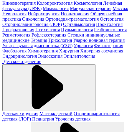
Кинезиотерапия
Колопроктология
Косметология
Лечебная
физкультура (ЛФК)
Маммология
Мануальная терапия
Массаж
Неврология
Нейрохирургия
Неонатология
Общеврачебная
практика
Онкология
Ортопедия-травматология
Остеопатия
Оториноларингология (ЛОР)
Офтальмология
Проктология
Профпатология
Психиатрия
Пульмонология
Реабилитология
Ревматология
Рефлексотерапия
Стельки индивидуальные
медицинские
Терапия
Трихология
Ударно-волновая терапия
Ультразвуковая диагностика (УЗИ)
Урология
Физиотерапия
Флебология
Химиотерапия
Хирургия
Хирургия сосудистая
Эндокринология
Эндоскопия
Эпилептология
Детское отделение
Детская хирургия
Массаж детский
Оториноларингология
детская (ЛОР)
Педиатрия
Урология детская