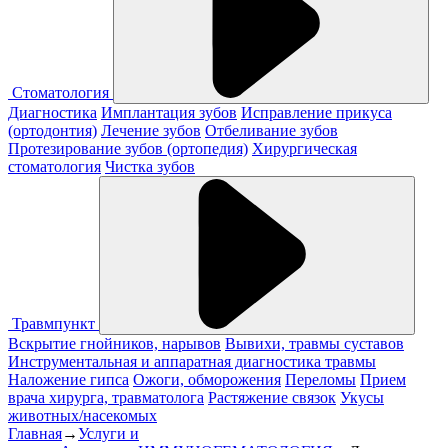
Стоматология
Диагностика
Имплантация зубов
Исправление прикуса
(ортодонтия)
Лечение зубов
Отбеливание зубов
Протезирование зубов (ортопедия)
Хирургическая
стоматология
Чистка зубов
Травмпункт
Вскрытие гнойников, нарывов
Вывихи, травмы суставов
Инструментальная и аппаратная диагностика травмы
Наложение гипса
Ожоги, обморожения
Переломы
Прием
врача хирурга, травматолога
Растяжение связок
Укусы
животных/насекомых
Главная
→
Услуги и