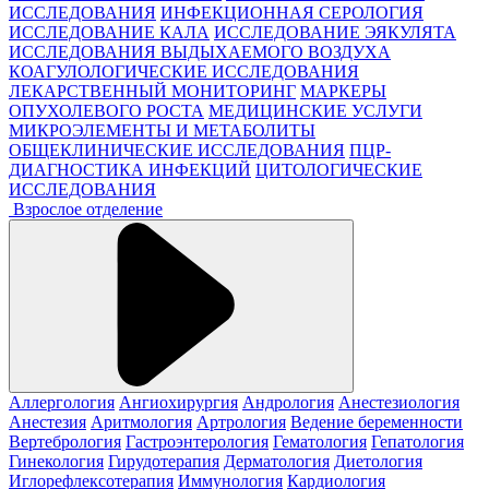
ИССЛЕДОВАНИЯ
ИНФЕКЦИОННАЯ СЕРОЛОГИЯ
ИССЛЕДОВАНИЕ КАЛА
ИССЛЕДОВАНИЕ ЭЯКУЛЯТА
ИССЛЕДОВАНИЯ ВЫДЫХАЕМОГО ВОЗДУХА
КОАГУЛОЛОГИЧЕСКИЕ ИССЛЕДОВАНИЯ
ЛЕКАРСТВЕННЫЙ МОНИТОРИНГ
МАРКЕРЫ
ОПУХОЛЕВОГО РОСТА
МЕДИЦИНСКИЕ УСЛУГИ
МИКРОЭЛЕМЕНТЫ И МЕТАБОЛИТЫ
ОБЩЕКЛИНИЧЕСКИЕ ИССЛЕДОВАНИЯ
ПЦР-
ДИАГНОСТИКА ИНФЕКЦИЙ
ЦИТОЛОГИЧЕСКИЕ
ИССЛЕДОВАНИЯ
Взрослое отделение
Аллергология
Ангиохирургия
Андрология
Анестезиология
Анестезия
Аритмология
Артрология
Ведение беременности
Вертебрология
Гастроэнтерология
Гематология
Гепатология
Гинекология
Гирудотерапия
Дерматология
Диетология
Иглорефлексотерапия
Иммунология
Кардиология