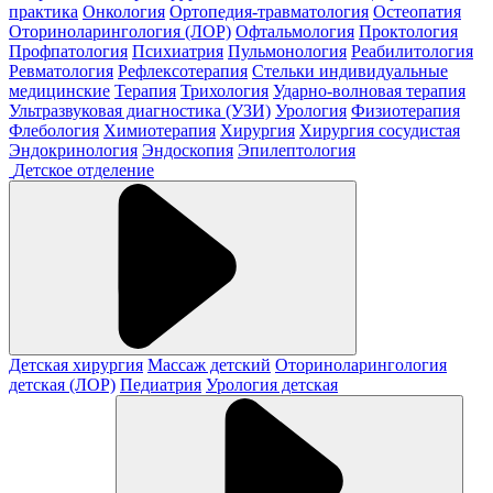
практика
Онкология
Ортопедия-травматология
Остеопатия
Оториноларингология (ЛОР)
Офтальмология
Проктология
Профпатология
Психиатрия
Пульмонология
Реабилитология
Ревматология
Рефлексотерапия
Стельки индивидуальные
медицинские
Терапия
Трихология
Ударно-волновая терапия
Ультразвуковая диагностика (УЗИ)
Урология
Физиотерапия
Флебология
Химиотерапия
Хирургия
Хирургия сосудистая
Эндокринология
Эндоскопия
Эпилептология
Детское отделение
Детская хирургия
Массаж детский
Оториноларингология
детская (ЛОР)
Педиатрия
Урология детская