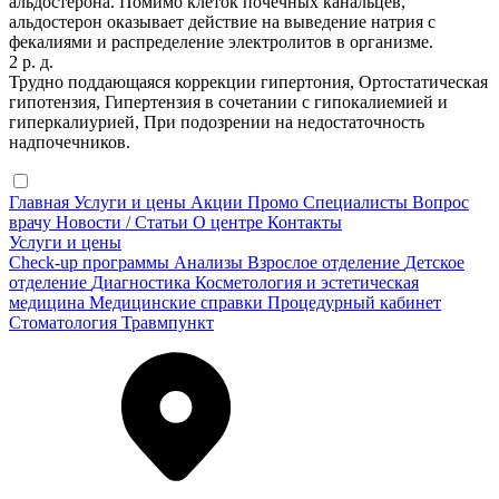
альдостерона. Помимо клеток почечных канальцев,
альдостерон оказывает действие на выведение натрия с
фекалиями и распределение электролитов в организме.
2 р. д.
Трудно поддающаяся коррекции гипертония, Ортостатическая
гипотензия, Гипертензия в сочетании с гипокалиемией и
гиперкалиурией, При подозрении на недостаточность
надпочечников.
Главная
Услуги и цены
Акции
Промо
Специалисты
Вопрос
врачу
Новости / Статьи
О центре
Контакты
Услуги и цены
Check-up программы
Анализы
Взрослое отделение
Детское
отделение
Диагностика
Косметология и эстетическая
медицина
Медицинские справки
Процедурный кабинет
Стоматология
Травмпункт