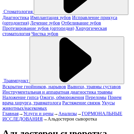
Стоматология
Диагностика
Имплантация зубов
Исправление прикуса
(ортодонтия)
Лечение зубов
Отбеливание зубов
Протезирование зубов (ортопедия)
Хирургическая
стоматология
Чистка зубов
Травмпункт
Вскрытие гнойников, нарывов
Вывихи, травмы суставов
Инструментальная и аппаратная диагностика травмы
Наложение гипса
Ожоги, обморожения
Переломы
Прием
врача хирурга, травматолога
Растяжение связок
Укусы
животных/насекомых
Главная
→
Услуги и цены
→
Анализы
→
ГОРМОНАЛЬНЫЕ
ИССЛЕДОВАНИЯ
→
Альдостерон сыворотка
Альдостерон сыворотка