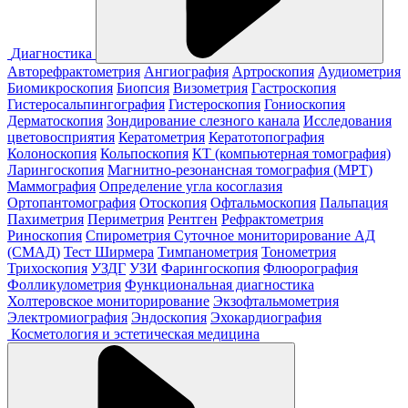
Диагностика
Авторефрактометрия
Ангиография
Артроскопия
Аудиометрия
Биомикроскопия
Биопсия
Визометрия
Гастроскопия
Гистеросальпингография
Гистероскопия
Гониоскопия
Дерматоскопия
Зондирование слезного канала
Исследования
цветовосприятия
Кератометрия
Кератотопография
Колоноскопия
Кольпоскопия
КТ (компьютерная томография)
Ларингоскопия
Магнитно-резонансная томография (МРТ)
Маммография
Определение угла косоглазия
Ортопантомография
Отоскопия
Офтальмоскопия
Пальпация
Пахиметрия
Периметрия
Рентген
Рефрактометрия
Риноскопия
Спирометрия
Суточное мониторирование АД
(СМАД)
Тест Ширмера
Тимпанометрия
Тонометрия
Трихоскопия
УЗДГ
УЗИ
Фарингоскопия
Флюорография
Фолликулометрия
Функциональная диагностика
Холтеровское мониторирование
Экзофтальмометрия
Электромиография
Эндоскопия
Эхокардиография
Косметология и эстетическая медицина