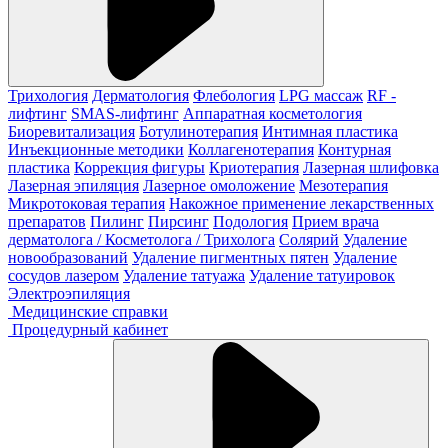
Трихология
Дерматология
Флебология
LPG массаж
RF -
лифтинг
SMAS-лифтинг
Аппаратная косметология
Биоревитализация
Ботулинотерапия
Интимная пластика
Инъекционные методики
Коллагенотерапия
Контурная
пластика
Коррекция фигуры
Криотерапия
Лазерная шлифовка
Лазерная эпиляция
Лазерное омоложение
Мезотерапия
Микротоковая терапия
Накожное применение лекарственных
препаратов
Пилинг
Пирсинг
Подология
Прием врача
дерматолога / Косметолога / Трихолога
Солярий
Удаление
новообразований
Удаление пигментных пятен
Удаление
сосудов лазером
Удаление татуажа
Удаление татуировок
Электроэпиляция
Медицинские справки
Процедурный кабинет