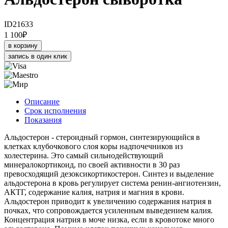
ID21633
1 100
₽
в корзину
запись в один клик
Описание
Срок исполнения
Показания
Альдостерон - стероидный гормон, синтезирующийся в
клетках клубочкового слоя коры надпочечников из
холестерина. Это самый сильнодействующий
минералокортикоид, по своей активности в 30 раз
превосходящий дезоксикортикостерон. Синтез и выделение
альдостерона в кровь регулирует система ренин-ангиотензин,
АКТГ, содержание калия, натрия и магния в крови.
Альдостерон приводит к увеличению содержания натрия в
почках, что сопровождается усиленным выведением калия.
Концентрация натрия в моче низка, если в кровотоке много