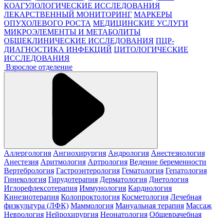
КОАГУЛОЛОГИЧЕСКИЕ ИССЛЕДОВАНИЯ
ЛЕКАРСТВЕННЫЙ МОНИТОРИНГ
МАРКЕРЫ
ОПУХОЛЕВОГО РОСТА
МЕДИЦИНСКИЕ УСЛУГИ
МИКРОЭЛЕМЕНТЫ И МЕТАБОЛИТЫ
ОБЩЕКЛИНИЧЕСКИЕ ИССЛЕДОВАНИЯ
ПЦР-
ДИАГНОСТИКА ИНФЕКЦИЙ
ЦИТОЛОГИЧЕСКИЕ
ИССЛЕДОВАНИЯ
Взрослое отделение
Аллергология
Ангиохирургия
Андрология
Анестезиология
Анестезия
Аритмология
Артрология
Ведение беременности
Вертебрология
Гастроэнтерология
Гематология
Гепатология
Гинекология
Гирудотерапия
Дерматология
Диетология
Иглорефлексотерапия
Иммунология
Кардиология
Кинезиотерапия
Колопроктология
Косметология
Лечебная
физкультура (ЛФК)
Маммология
Мануальная терапия
Массаж
Неврология
Нейрохирургия
Неонатология
Общеврачебная