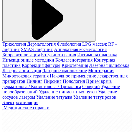
Трихология
Дерматология
Флебология
LPG массаж
RF -
лифтинг
SMAS-лифтинг
Аппаратная косметология
Биоревитализация
Ботулинотерапия
Интимная пластика
Инъекционные методики
Коллагенотерапия
Контурная
пластика
Коррекция фигуры
Криотерапия
Лазерная шлифовка
Лазерная эпиляция
Лазерное омоложение
Мезотерапия
Микротоковая терапия
Накожное применение лекарственных
препаратов
Пилинг
Пирсинг
Подология
Прием врача
дерматолога / Косметолога / Трихолога
Солярий
Удаление
новообразований
Удаление пигментных пятен
Удаление
сосудов лазером
Удаление татуажа
Удаление татуировок
Электроэпиляция
Медицинские справки