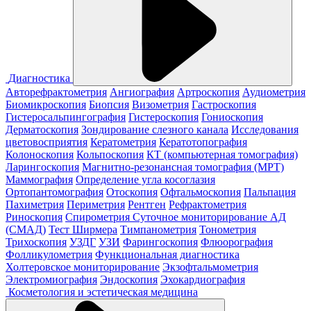
Диагностика
Авторефрактометрия
Ангиография
Артроскопия
Аудиометрия
Биомикроскопия
Биопсия
Визометрия
Гастроскопия
Гистеросальпингография
Гистероскопия
Гониоскопия
Дерматоскопия
Зондирование слезного канала
Исследования
цветовосприятия
Кератометрия
Кератотопография
Колоноскопия
Кольпоскопия
КТ (компьютерная томография)
Ларингоскопия
Магнитно-резонансная томография (МРТ)
Маммография
Определение угла косоглазия
Ортопантомография
Отоскопия
Офтальмоскопия
Пальпация
Пахиметрия
Периметрия
Рентген
Рефрактометрия
Риноскопия
Спирометрия
Суточное мониторирование АД
(СМАД)
Тест Ширмера
Тимпанометрия
Тонометрия
Трихоскопия
УЗДГ
УЗИ
Фарингоскопия
Флюорография
Фолликулометрия
Функциональная диагностика
Холтеровское мониторирование
Экзофтальмометрия
Электромиография
Эндоскопия
Эхокардиография
Косметология и эстетическая медицина