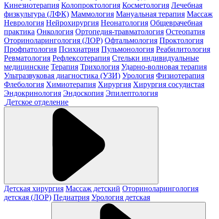
Кинезиотерапия
Колопроктология
Косметология
Лечебная
физкультура (ЛФК)
Маммология
Мануальная терапия
Массаж
Неврология
Нейрохирургия
Неонатология
Общеврачебная
практика
Онкология
Ортопедия-травматология
Остеопатия
Оториноларингология (ЛОР)
Офтальмология
Проктология
Профпатология
Психиатрия
Пульмонология
Реабилитология
Ревматология
Рефлексотерапия
Стельки индивидуальные
медицинские
Терапия
Трихология
Ударно-волновая терапия
Ультразвуковая диагностика (УЗИ)
Урология
Физиотерапия
Флебология
Химиотерапия
Хирургия
Хирургия сосудистая
Эндокринология
Эндоскопия
Эпилептология
Детское отделение
Детская хирургия
Массаж детский
Оториноларингология
детская (ЛОР)
Педиатрия
Урология детская