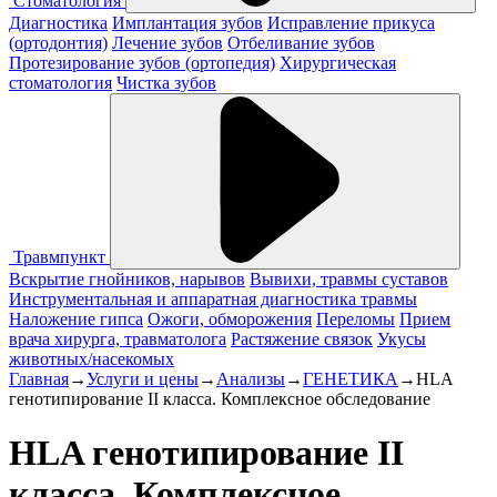
Стоматология
Диагностика
Имплантация зубов
Исправление прикуса
(ортодонтия)
Лечение зубов
Отбеливание зубов
Протезирование зубов (ортопедия)
Хирургическая
стоматология
Чистка зубов
Травмпункт
Вскрытие гнойников, нарывов
Вывихи, травмы суставов
Инструментальная и аппаратная диагностика травмы
Наложение гипса
Ожоги, обморожения
Переломы
Прием
врача хирурга, травматолога
Растяжение связок
Укусы
животных/насекомых
Главная
→
Услуги и цены
→
Анализы
→
ГЕНЕТИКА
→
HLA
генотипирование II класса. Комплексное обследование
HLA генотипирование II
класса. Комплексное