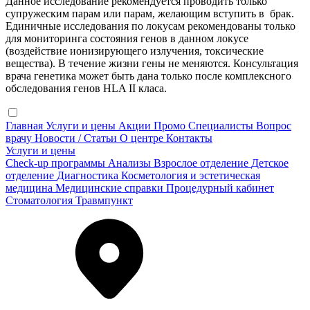
Данное исследование рекомендуется проводить только
супружеским парам или парам, желающим вступить в брак.
Единичные исследования по локусам рекомендованы только
для мониторинга состояния генов в данном локусе
(воздействие ионизирующего излучения, токсические
вещества). В течение жизни гены не меняются. Консультация
врача генетика может быть дана только после комплексного
обследования генов HLA II класа.
Главная
Услуги и цены
Акции
Промо
Специалисты
Вопрос
врачу
Новости / Статьи
О центре
Контакты
Услуги и цены
Check-up программы
Анализы
Взрослое отделение
Детское
отделение
Диагностика
Косметология и эстетическая
медицина
Медицинские справки
Процедурный кабинет
Стоматология
Травмпункт