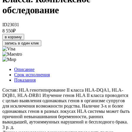
обследование
ID23031
8 550
₽
в корзину
запись в один клик
Описание
Срок исполнения
Показания
Состав: HLA генотипирование II класса HLA-DQA1, HLA-
DQB1, HLA-DRB1 Изучение генов HLA II класса проводится
с целью выявления одинаковых генов в организме супругов
для исключения возможности родства. Наличие 3-х и более
одинаковых генов в разных локусах HLA системы может быть
причиной невынашивания беременности, ранних
выкидышей, аутоиммунных нарушений и бесплодного брака.
3 р. д.