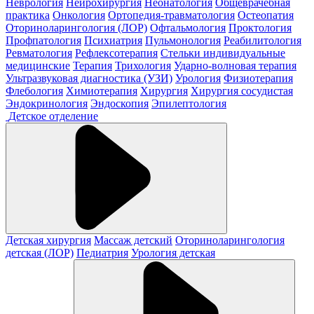
Неврология
Нейрохирургия
Неонатология
Общеврачебная
практика
Онкология
Ортопедия-травматология
Остеопатия
Оториноларингология (ЛОР)
Офтальмология
Проктология
Профпатология
Психиатрия
Пульмонология
Реабилитология
Ревматология
Рефлексотерапия
Стельки индивидуальные
медицинские
Терапия
Трихология
Ударно-волновая терапия
Ультразвуковая диагностика (УЗИ)
Урология
Физиотерапия
Флебология
Химиотерапия
Хирургия
Хирургия сосудистая
Эндокринология
Эндоскопия
Эпилептология
Детское отделение
Детская хирургия
Массаж детский
Оториноларингология
детская (ЛОР)
Педиатрия
Урология детская