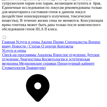
супружеским парам или парам, желающим вступить в брак.
Единичные исследования по локусам рекомендованы только
для мониторинга состояния генов в данном локусе
(воздействие ионизирующего излучения, токсические
вещества). В течение жизни гены не меняются. Консультация
врача генетика может быть дана только после комплексного
обследования генов HLA II класа.
Главная
Услуги и цены
Акции
Промо
Специалисты
Вопрос
врачу
Новости / Статьи
О центре
Контакты
Услуги и цены
Check-up программы
Анализы
Взрослое отделение
Детское
отделение
Диагностика
Косметология и эстетическая
медицина
Медицинские справки
Процедурный кабинет
Стоматология
Травмпункт