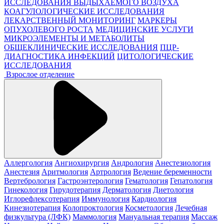
ИССЛЕДОВАНИЯ ВЫДЫХАЕМОГО ВОЗДУХА
КОАГУЛОЛОГИЧЕСКИЕ ИССЛЕДОВАНИЯ
ЛЕКАРСТВЕННЫЙ МОНИТОРИНГ
МАРКЕРЫ
ОПУХОЛЕВОГО РОСТА
МЕДИЦИНСКИЕ УСЛУГИ
МИКРОЭЛЕМЕНТЫ И МЕТАБОЛИТЫ
ОБЩЕКЛИНИЧЕСКИЕ ИССЛЕДОВАНИЯ
ПЦР-
ДИАГНОСТИКА ИНФЕКЦИЙ
ЦИТОЛОГИЧЕСКИЕ
ИССЛЕДОВАНИЯ
Взрослое отделение
Аллергология
Ангиохирургия
Андрология
Анестезиология
Анестезия
Аритмология
Артрология
Ведение беременности
Вертебрология
Гастроэнтерология
Гематология
Гепатология
Гинекология
Гирудотерапия
Дерматология
Диетология
Иглорефлексотерапия
Иммунология
Кардиология
Кинезиотерапия
Колопроктология
Косметология
Лечебная
физкультура (ЛФК)
Маммология
Мануальная терапия
Массаж