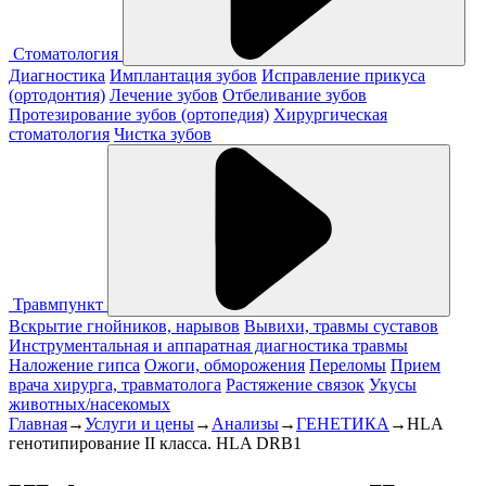
Стоматология
Диагностика
Имплантация зубов
Исправление прикуса
(ортодонтия)
Лечение зубов
Отбеливание зубов
Протезирование зубов (ортопедия)
Хирургическая
стоматология
Чистка зубов
Травмпункт
Вскрытие гнойников, нарывов
Вывихи, травмы суставов
Инструментальная и аппаратная диагностика травмы
Наложение гипса
Ожоги, обморожения
Переломы
Прием
врача хирурга, травматолога
Растяжение связок
Укусы
животных/насекомых
Главная
→
Услуги и цены
→
Анализы
→
ГЕНЕТИКА
→
HLA
генотипирование II класса. HLA DRB1