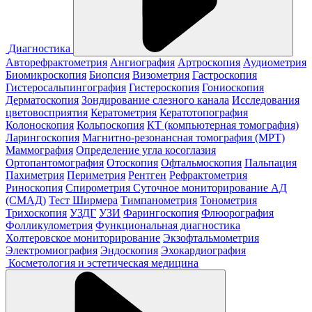
Диагностика
Авторефрактометрия
Ангиография
Артроскопия
Аудиометрия
Биомикроскопия
Биопсия
Визометрия
Гастроскопия
Гистеросальпингография
Гистероскопия
Гониоскопия
Дерматоскопия
Зондирование слезного канала
Исследования
цветовосприятия
Кератометрия
Кератотопография
Колоноскопия
Кольпоскопия
КТ (компьютерная томография)
Ларингоскопия
Магнитно-резонансная томография (МРТ)
Маммография
Определение угла косоглазия
Ортопантомография
Отоскопия
Офтальмоскопия
Пальпация
Пахиметрия
Периметрия
Рентген
Рефрактометрия
Риноскопия
Спирометрия
Суточное мониторирование АД
(СМАД)
Тест Ширмера
Тимпанометрия
Тонометрия
Трихоскопия
УЗДГ
УЗИ
Фарингоскопия
Флюорография
Фолликулометрия
Функциональная диагностика
Холтеровское мониторирование
Экзофтальмометрия
Электромиография
Эндоскопия
Эхокардиография
Косметология и эстетическая медицина