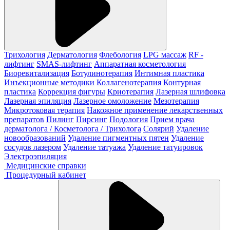
Трихология
Дерматология
Флебология
LPG массаж
RF -
лифтинг
SMAS-лифтинг
Аппаратная косметология
Биоревитализация
Ботулинотерапия
Интимная пластика
Инъекционные методики
Коллагенотерапия
Контурная
пластика
Коррекция фигуры
Криотерапия
Лазерная шлифовка
Лазерная эпиляция
Лазерное омоложение
Мезотерапия
Микротоковая терапия
Накожное применение лекарственных
препаратов
Пилинг
Пирсинг
Подология
Прием врача
дерматолога / Косметолога / Трихолога
Солярий
Удаление
новообразований
Удаление пигментных пятен
Удаление
сосудов лазером
Удаление татуажа
Удаление татуировок
Электроэпиляция
Медицинские справки
Процедурный кабинет