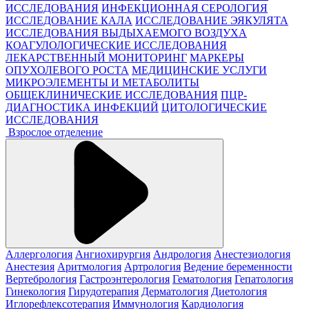
ИССЛЕДОВАНИЯ
ИНФЕКЦИОННАЯ СЕРОЛОГИЯ
ИССЛЕДОВАНИЕ КАЛА
ИССЛЕДОВАНИЕ ЭЯКУЛЯТА
ИССЛЕДОВАНИЯ ВЫДЫХАЕМОГО ВОЗДУХА
КОАГУЛОЛОГИЧЕСКИЕ ИССЛЕДОВАНИЯ
ЛЕКАРСТВЕННЫЙ МОНИТОРИНГ
МАРКЕРЫ
ОПУХОЛЕВОГО РОСТА
МЕДИЦИНСКИЕ УСЛУГИ
МИКРОЭЛЕМЕНТЫ И МЕТАБОЛИТЫ
ОБЩЕКЛИНИЧЕСКИЕ ИССЛЕДОВАНИЯ
ПЦР-
ДИАГНОСТИКА ИНФЕКЦИЙ
ЦИТОЛОГИЧЕСКИЕ
ИССЛЕДОВАНИЯ
Взрослое отделение
Аллергология
Ангиохирургия
Андрология
Анестезиология
Анестезия
Аритмология
Артрология
Ведение беременности
Вертебрология
Гастроэнтерология
Гематология
Гепатология
Гинекология
Гирудотерапия
Дерматология
Диетология
Иглорефлексотерапия
Иммунология
Кардиология