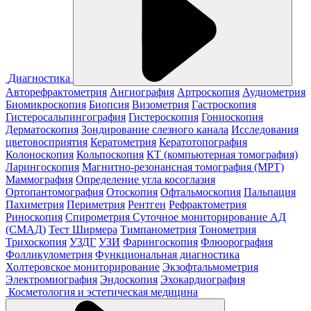
Диагностика
Авторефрактометрия
Ангиография
Артроскопия
Аудиометрия
Биомикроскопия
Биопсия
Визометрия
Гастроскопия
Гистеросальпингография
Гистероскопия
Гониоскопия
Дерматоскопия
Зондирование слезного канала
Исследования
цветовосприятия
Кератометрия
Кератотопография
Колоноскопия
Кольпоскопия
КТ (компьютерная томография)
Ларингоскопия
Магнитно-резонансная томография (МРТ)
Маммография
Определение угла косоглазия
Ортопантомография
Отоскопия
Офтальмоскопия
Пальпация
Пахиметрия
Периметрия
Рентген
Рефрактометрия
Риноскопия
Спирометрия
Суточное мониторирование АД
(СМАД)
Тест Ширмера
Тимпанометрия
Тонометрия
Трихоскопия
УЗДГ
УЗИ
Фарингоскопия
Флюорография
Фолликулометрия
Функциональная диагностика
Холтеровское мониторирование
Экзофтальмометрия
Электромиография
Эндоскопия
Эхокардиография
Косметология и эстетическая медицина