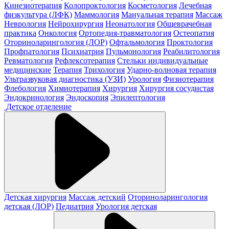
Кинезиотерапия
Колопроктология
Косметология
Лечебная
физкультура (ЛФК)
Маммология
Мануальная терапия
Массаж
Неврология
Нейрохирургия
Неонатология
Общеврачебная
практика
Онкология
Ортопедия-травматология
Остеопатия
Оториноларингология (ЛОР)
Офтальмология
Проктология
Профпатология
Психиатрия
Пульмонология
Реабилитология
Ревматология
Рефлексотерапия
Стельки индивидуальные
медицинские
Терапия
Трихология
Ударно-волновая терапия
Ультразвуковая диагностика (УЗИ)
Урология
Физиотерапия
Флебология
Химиотерапия
Хирургия
Хирургия сосудистая
Эндокринология
Эндоскопия
Эпилептология
Детское отделение
Детская хирургия
Массаж детский
Оториноларингология
детская (ЛОР)
Педиатрия
Урология детская