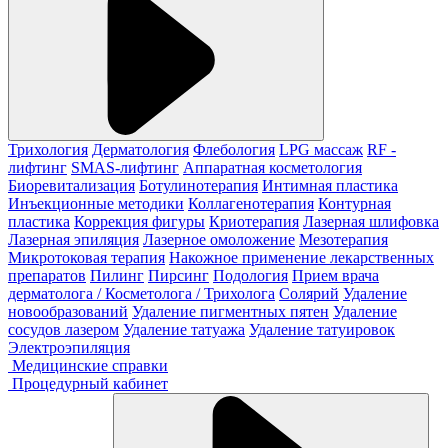
Трихология
Дерматология
Флебология
LPG массаж
RF -
лифтинг
SMAS-лифтинг
Аппаратная косметология
Биоревитализация
Ботулинотерапия
Интимная пластика
Инъекционные методики
Коллагенотерапия
Контурная
пластика
Коррекция фигуры
Криотерапия
Лазерная шлифовка
Лазерная эпиляция
Лазерное омоложение
Мезотерапия
Микротоковая терапия
Накожное применение лекарственных
препаратов
Пилинг
Пирсинг
Подология
Прием врача
дерматолога / Косметолога / Трихолога
Солярий
Удаление
новообразований
Удаление пигментных пятен
Удаление
сосудов лазером
Удаление татуажа
Удаление татуировок
Электроэпиляция
Медицинские справки
Процедурный кабинет