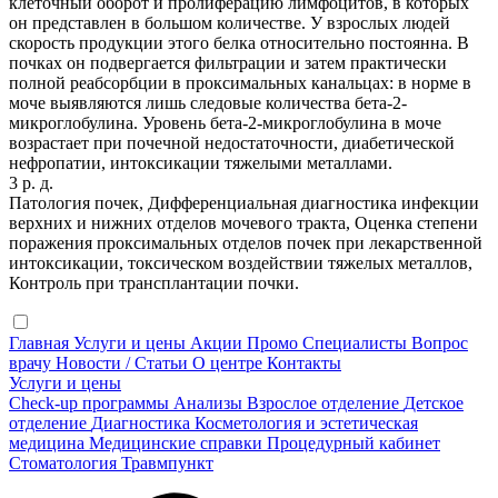
клеточный оборот и пролиферацию лимфоцитов, в которых
он представлен в большом количестве. У взрослых людей
скорость продукции этого белка относительно постоянна. В
почках он подвергается фильтрации и затем практически
полной реабсорбции в проксимальных канальцах: в норме в
моче выявляются лишь следовые количества бета-2-
микроглобулина. Уровень бета-2-микроглобулина в моче
возрастает при почечной недостаточности, диабетической
нефропатии, интоксикации тяжелыми металлами.
3 р. д.
Патология почек, Дифференциальная диагностика инфекции
верхних и нижних отделов мочевого тракта, Оценка степени
поражения проксимальных отделов почек при лекарственной
интоксикации, токсическом воздействии тяжелых металлов,
Контроль при трансплантации почки.
Главная
Услуги и цены
Акции
Промо
Специалисты
Вопрос
врачу
Новости / Статьи
О центре
Контакты
Услуги и цены
Check-up программы
Анализы
Взрослое отделение
Детское
отделение
Диагностика
Косметология и эстетическая
медицина
Медицинские справки
Процедурный кабинет
Стоматология
Травмпункт