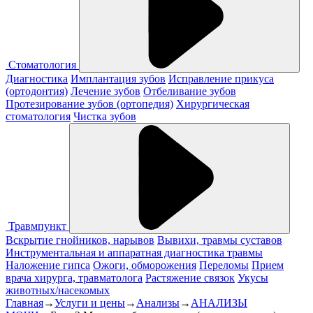
Стоматология
Диагностика
Имплантация зубов
Исправление прикуса
(ортодонтия)
Лечение зубов
Отбеливание зубов
Протезирование зубов (ортопедия)
Хирургическая
стоматология
Чистка зубов
Травмпункт
Вскрытие гнойников, нарывов
Вывихи, травмы суставов
Инструментальная и аппаратная диагностика травмы
Наложение гипса
Ожоги, обморожения
Переломы
Прием
врача хирурга, травматолога
Растяжение связок
Укусы
животных/насекомых
Главная
→
Услуги и цены
→
Анализы
→
АНАЛИЗЫ