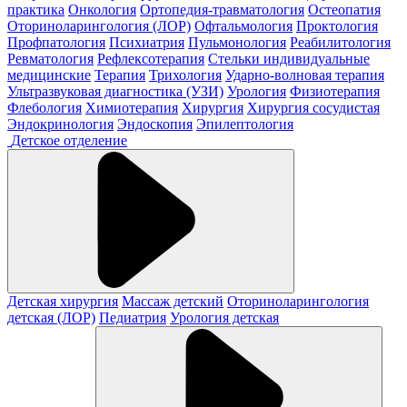
практика
Онкология
Ортопедия-травматология
Остеопатия
Оториноларингология (ЛОР)
Офтальмология
Проктология
Профпатология
Психиатрия
Пульмонология
Реабилитология
Ревматология
Рефлексотерапия
Стельки индивидуальные
медицинские
Терапия
Трихология
Ударно-волновая терапия
Ультразвуковая диагностика (УЗИ)
Урология
Физиотерапия
Флебология
Химиотерапия
Хирургия
Хирургия сосудистая
Эндокринология
Эндоскопия
Эпилептология
Детское отделение
Детская хирургия
Массаж детский
Оториноларингология
детская (ЛОР)
Педиатрия
Урология детская