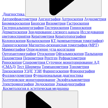
Диагностика
Авторефрактометрия
Ангиография
Артроскопия
Аудиометрия
Биомикроскопия
Биопсия
Визометрия
Гастроскопия
Гистеросальпингография
Гистероскопия
Гониоскопия
Дерматоскопия
Зондирование слезного канала
Исследования
цветовосприятия
Кератометрия
Кератотопография
Колоноскопия
Кольпоскопия
КТ (компьютерная томография)
Ларингоскопия
Магнитно-резонансная томография (МРТ)
Маммография
Определение угла косоглазия
Ортопантомография
Отоскопия
Офтальмоскопия
Пальпация
Пахиметрия
Периметрия
Рентген
Рефрактометрия
Риноскопия
Спирометрия
Суточное мониторирование АД
(СМАД)
Тест Ширмера
Тимпанометрия
Тонометрия
Трихоскопия
УЗДГ
УЗИ
Фарингоскопия
Флюорография
Фолликулометрия
Функциональная диагностика
Холтеровское мониторирование
Экзофтальмометрия
Электромиография
Эндоскопия
Эхокардиография
Косметология и эстетическая медицина