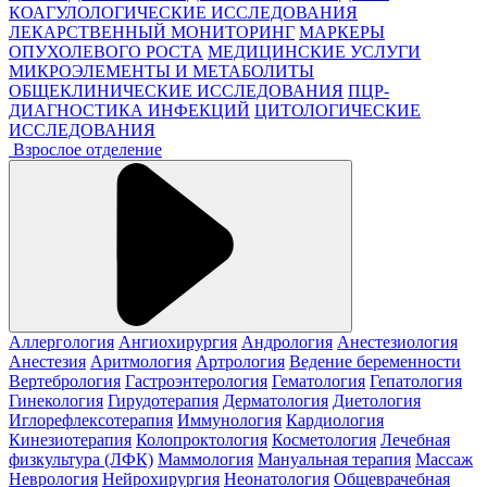
КОАГУЛОЛОГИЧЕСКИЕ ИССЛЕДОВАНИЯ
ЛЕКАРСТВЕННЫЙ МОНИТОРИНГ
МАРКЕРЫ
ОПУХОЛЕВОГО РОСТА
МЕДИЦИНСКИЕ УСЛУГИ
МИКРОЭЛЕМЕНТЫ И МЕТАБОЛИТЫ
ОБЩЕКЛИНИЧЕСКИЕ ИССЛЕДОВАНИЯ
ПЦР-
ДИАГНОСТИКА ИНФЕКЦИЙ
ЦИТОЛОГИЧЕСКИЕ
ИССЛЕДОВАНИЯ
Взрослое отделение
Аллергология
Ангиохирургия
Андрология
Анестезиология
Анестезия
Аритмология
Артрология
Ведение беременности
Вертебрология
Гастроэнтерология
Гематология
Гепатология
Гинекология
Гирудотерапия
Дерматология
Диетология
Иглорефлексотерапия
Иммунология
Кардиология
Кинезиотерапия
Колопроктология
Косметология
Лечебная
физкультура (ЛФК)
Маммология
Мануальная терапия
Массаж
Неврология
Нейрохирургия
Неонатология
Общеврачебная