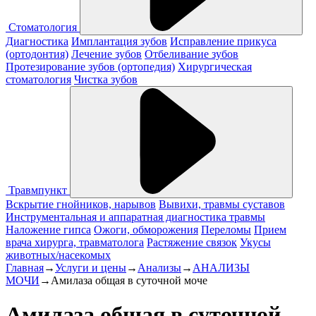
Стоматология
Диагностика
Имплантация зубов
Исправление прикуса
(ортодонтия)
Лечение зубов
Отбеливание зубов
Протезирование зубов (ортопедия)
Хирургическая
стоматология
Чистка зубов
Травмпункт
Вскрытие гнойников, нарывов
Вывихи, травмы суставов
Инструментальная и аппаратная диагностика травмы
Наложение гипса
Ожоги, обморожения
Переломы
Прием
врача хирурга, травматолога
Растяжение связок
Укусы
животных/насекомых
Главная
→
Услуги и цены
→
Анализы
→
АНАЛИЗЫ
МОЧИ
→
Амилаза общая в суточной моче
Амилаза общая в суточной