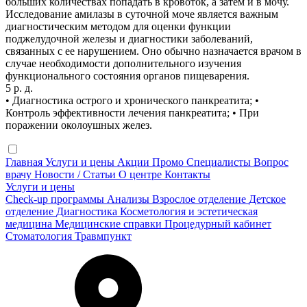
больших количествах попадать в кровоток, а затем и в мочу.
Исследование амилазы в суточной моче является важным
диагностическим методом для оценки функции
поджелудочной железы и диагностики заболеваний,
связанных с ее нарушением. Оно обычно назначается врачом в
случае необходимости дополнительного изучения
функционального состояния органов пищеварения.
5 р. д.
• Диагностика острого и хронического панкреатита; •
Контроль эффективности лечения панкреатита; • При
поражении околоушных желез.
Главная
Услуги и цены
Акции
Промо
Специалисты
Вопрос
врачу
Новости / Статьи
О центре
Контакты
Услуги и цены
Check-up программы
Анализы
Взрослое отделение
Детское
отделение
Диагностика
Косметология и эстетическая
медицина
Медицинские справки
Процедурный кабинет
Стоматология
Травмпункт