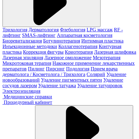
Трихология
Дерматология
Флебология
LPG массаж
RF -
лифтинг
SMAS-лифтинг
Аппаратная косметология
Биоревитализация
Ботулинотерапия
Интимная пластика
Инъекционные методики
Коллагенотерапия
Контурная
пластика
Коррекция фигуры
Криотерапия
Лазерная шлифовка
Лазерная эпиляция
Лазерное омоложение
Мезотерапия
Микротоковая терапия
Накожное применение лекарственных
препаратов
Пилинг
Пирсинг
Подология
Прием врача
дерматолога / Косметолога / Трихолога
Солярий
Удаление
новообразований
Удаление пигментных пятен
Удаление
сосудов лазером
Удаление татуажа
Удаление татуировок
Электроэпиляция
Медицинские справки
Процедурный кабинет